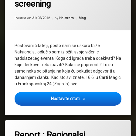
screening
Updated on
31/05/2012
Kategorije:
Posted on
31/05/2012
by
Halstrom
Blog
Poštovani čitatelji, pošto nam se uskoro bliže
Natsionalsi, odlučio sam izložiti svoje viđenje
nadolazećeg eventa. Koga od igrača treba očekivati? Na
koje deckove treba paziti? Kako se pripremiti? To su
samo neka od pitanja na koja ću pokušat odgovoriti u
današnjem članku. Kao što svi znate, 16.6. u Carti Magici
u Frankopanskoj 24 (Zagreb) ove …
Nationalsi 2012 : Blitz screen
Nastavite čitati
Report : Regionalsi