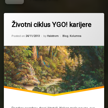
Životni ciklus YGO! karijere
Updated on
24/11/2013
Kategorije:
Posted on
24/11/2013
by
Halstrom
Blog
,
Kolumna