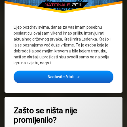
Lijep pozdrav svima, danas za vas imam posebnu
poslasticu, ovaj sam vikend imao priliku intervjuirati
aktualnog državnog prvaka, Krešimira Ledenka. Krešo i
ja se poznajemo već duže vrijeme. To je osoba koja je
dobrodošla pod mojim krovom u bilo kojem trenutku,
naši se okršaji u prošlosti nisu svodili samo na najbolju
igru na svijetu, nego i …
Intervju sa aktualnim držav
Nastavite čitati
Zašto se ništa nije
promijenilo?