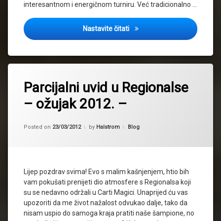
interesantnom i energičnom turniru. Već tradicionalno …
Kratak report sa Spring Chal
Nastavite čitati
Parcijalni uvid u Regionalse
– ožujak 2012. –
Updated on
23/03/2012
Kategorije:
Posted on
23/03/2012
by
Halstrom
Blog
Lijep pozdrav svima! Evo s malim kašnjenjem, htio bih
vam pokušati prenijeti dio atmosfere s Regionalsa koji
su se nedavno održali u Carti Magici. Unaprijed ću vas
upozoriti da me život nažalost odvukao dalje, tako da
nisam uspio do samoga kraja pratiti naše šampione, no