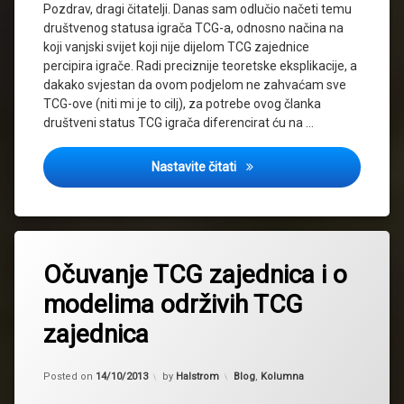
Pozdrav, dragi čitatelji. Danas sam odlučio načeti temu
društvenog statusa igrača TCG-a, odnosno načina na
koji vanjski svijet koji nije dijelom TCG zajednice
percipira igrače. Radi preciznije teoretske eksplikacije, a
dakako svjestan da ovom podjelom ne zahvaćam sve
TCG-ove (niti mi je to cilj), za potrebe ovog članka
društveni status TCG igrača diferencirat ću na …
Stigma igrača YGO-a i o druš
Nastavite čitati
Očuvanje TCG zajednica i o
modelima održivih TCG
zajednica
Updated on
24/11/2013
Kategorije:
Posted on
14/10/2013
by
Halstrom
Blog
,
Kolumna