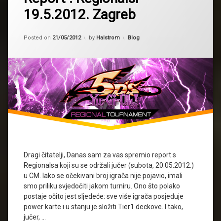
19.5.2012. Zagreb
Updated on
21/05/2012
Kategorije:
Posted on
21/05/2012
by
Halstrom
Blog
Dragi čitatelji, Danas sam za vas spremio report s
Regionalsa koji su se održali jučer (subota, 20.05.2012.)
u CM. Iako se očekivani broj igrača nije pojavio, imali
smo priliku svjedočiti jakom turniru. Ono što polako
postaje očito jest sljedeće: sve više igrača posjeduje
power karte i u stanju je složiti Tier1 deckove. I tako,
jučer, …