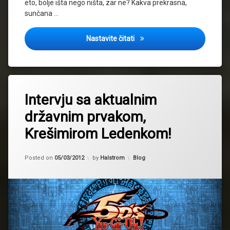
eto, bolje išta nego ništa, zar ne? Kakva prekrasna,
sunčana …
Parcijalni uvid u Regionalse –
Nastavite čitati
Intervju sa aktualnim
državnim prvakom,
Krešimirom Ledenkom!
Updated on
06/03/2012
Kategorije:
Posted on
05/03/2012
by
Halstrom
Blog