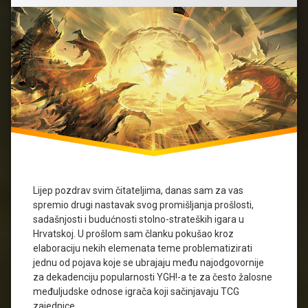
Lijep pozdrav svim čitateljima, danas sam za vas
spremio drugi nastavak svog promišljanja prošlosti,
sadašnjosti i budućnosti stolno-strateških igara u
Hrvatskoj. U prošlom sam članku pokušao kroz
elaboraciju nekih elemenata teme problematizirati
jednu od pojava koje se ubrajaju među najodgovornije
za dekadenciju popularnosti YGH!-a te za često žalosne
međuljudske odnose igrača koji sačinjavaju TCG
zajednice. …