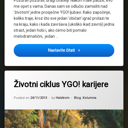
Pozdrav pozdrav, dragi čitatelji. Nakon male pauze, evo
me opet s vama. Danas sam se odlučio zamisliti nad
‘životom’ jedne prosječne YGO! ljubavi. Kako započinje,
koliko traje, kroz što sve jedan ‘običan’ igrač prolazi te
na kraju, kako i kada završava (ukoliko ikad završi) jedna
strast, jedan hobi i, ako ćemo biti pomalo
melodramatični, jedan …
Životni ciklus YGO! karijere
Nastavite čitati
Životni ciklus YGO! karijere
Updated on
14/08/2015
Kategorije:
Posted on
24/11/2013
by
Halstrom
Blog
,
Kolumna