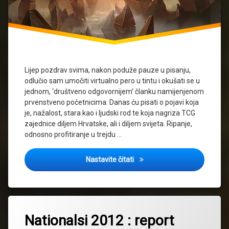
Lijep pozdrav svima, nakon poduže pauze u pisanju,
odlučio sam umočiti virtualno pero u tintu i okušati se u
jednom, ‘društveno odgovornijem’ članku namijenjenom
prvenstveno početnicima. Danas ću pisati o pojavi koja
je, nažalost, stara kao i ljudski rod te koja nagriza TCG
zajednice diljem Hrvatske, ali i diljem svijeta. Ripanje,
odnosno profitiranje u trejdu …
Patologija TCG-a (ili o propad
Nastavite čitati
Nationalsi 2012 : report