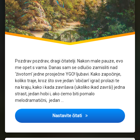
Pozdrav pozdrav, dragi čitatelji. Nakon male pauze, evo
me opet s vama. Danas sam se odlučio zamisliti nad
‘životom’ jedne prosječne YGO! ljubavi. Kako započinje,
koliko traje, kroz što sve jedan ‘običan’ igrač prolazi te
na kraju, kako i kada završava (ukoliko ikad završi) jedna
strast, jedan hobi i, ako ćemo biti pomalo
melodramatični, jedan …
Životni ciklus YGO! karijere
Nastavite čitati