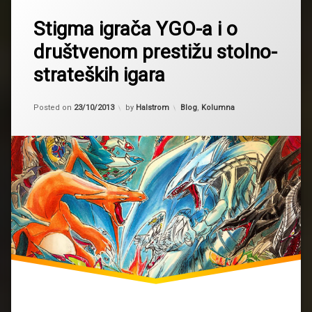
Stigma igrača YGO-a i o
društvenom prestižu stolno-
strateških igara
Updated on
23/10/2013
Kategorije:
Posted on
23/10/2013
by
Halstrom
Blog
,
Kolumna