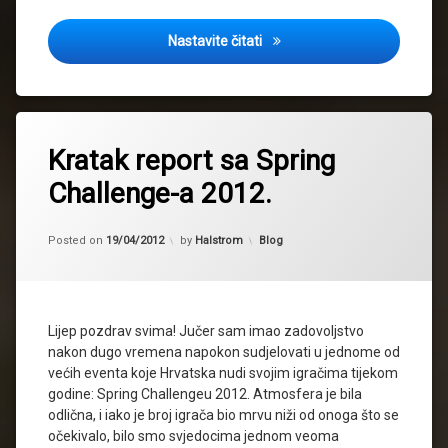
Report : Regionalsi 19.5.2012
Nastavite čitati
Kratak report sa Spring
Challenge-a 2012.
Updated on
19/04/2012
Kategorije:
Posted on
19/04/2012
by
Halstrom
Blog
Lijep pozdrav svima! Jučer sam imao zadovoljstvo
nakon dugo vremena napokon sudjelovati u jednome od
većih eventa koje Hrvatska nudi svojim igračima tijekom
godine: Spring Challengeu 2012. Atmosfera je bila
odlična, i iako je broj igrača bio mrvu niži od onoga što se
očekivalo, bilo smo svjedocima jednom veoma