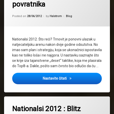
povratnika
Updated on
28/06/2012
Kategorije:
Posted on
28/06/2012
by
Halstrom
Blog
Nationalsi 2012. Što reći? Trnovit je ponovni ulazak u
natjecateljsku arenu nakon dvije godine odsutstva. No
imao sam plan i strategiju, koja se ukonačnici ispostavila
kao ne toliko loša i ne najgora. U nastavku saznajte što
se krije iza tajanstvene „deset“ taktike, koja me plasirala
do Top8-a. Dakle, pošto sam čvrsto bio odlučio da ću …
Nationalsi 2012 : report povra
Nastavite čitati
Nationalsi 2012 : Blitz