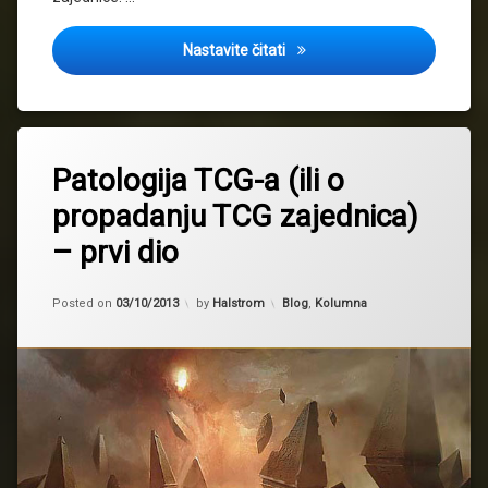
Očuvanje TCG zajednica i o 
Nastavite čitati
Patologija TCG-a (ili o
propadanju TCG zajednica)
– prvi dio
Updated on
24/11/2013
Kategorije:
Posted on
03/10/2013
by
Halstrom
Blog
,
Kolumna