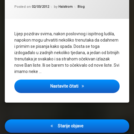
Updated on
01/03/2012
Kategorije:
Posted on
02/03/2012
by
Halstrom
Blog
Lijep pozdrav svima, nakon poslovnog i ispitnog ludila,
napokon mogu uhvatiti nekoliko trenutaka da odahnem
i primim se pisanja kako spada. Dosta se toga
izdogađalo u zadnjih nekoliko tjedana, a jedan od bitnijih
trenutaka je svakako i sa strahom očekivan izlazak
nove Ban liste. Ili se barem to očekivalo od nove liste. Svi
imamo neke …
Zašto se ništa nije promijenil
Nastavite čitati
Navigacija
Starije objave
objava