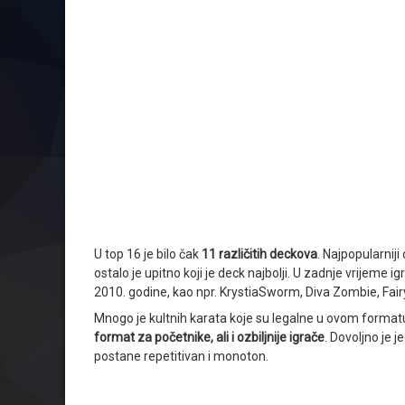
U top 16 je bilo čak
11 različitih deckova
. Najpopularnij
ostalo je upitno koji je deck najbolji. U zadnje vrijeme i
2010. godine, kao npr. KrystiaSworm, Diva Zombie, Fairy
Mnogo je kultnih karata koje su legalne u ovom format
format za početnike, ali i ozbiljnije igrače
. Dovoljno je
postane repetitivan i monoton.