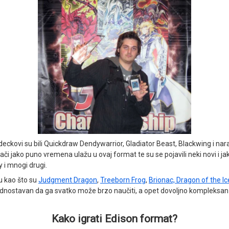
i deckovi su bili Quickdraw Dendywarrior, Gladiator Beast, Blackwing i na
grači jako puno vremena ulažu u ovaj format te su se pojavili neki novi i jak
 i mnogi drugi.
u kao što su
Judgment Dragon
,
Treeborn Frog
,
Brionac, Dragon of the Ic
 jednostavan da ga svatko može brzo naučiti, a opet dovoljno kompleksan
Kako igrati Edison format?