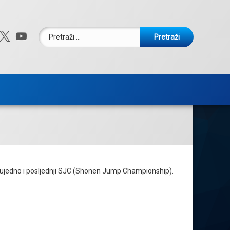
Pretraži:
ebook
nstagram
X.com
YouTube
. a ujedno i posljednji SJC (Shonen Jump Championship).