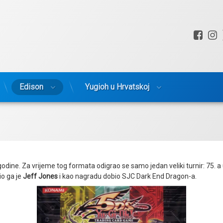
Fac
I
Edison
Yugioh u Hrvatskoj
 godine. Za vrijeme tog formata odigrao se samo jedan veliki turnir: 75
io ga je
Jeff Jones
i kao nagradu dobio SJC Dark End Dragon-a.