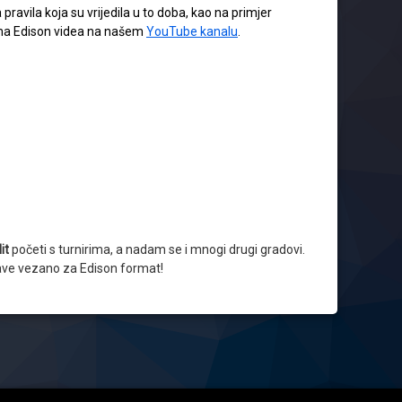
 pravila koja su vrijedila u to doba, kao na primjer
vama Edison videa na našem
YouTube kanalu
.
it
početi s turnirima, a nadam se i mnogi drugi gradovi.
bjave vezano za Edison format!