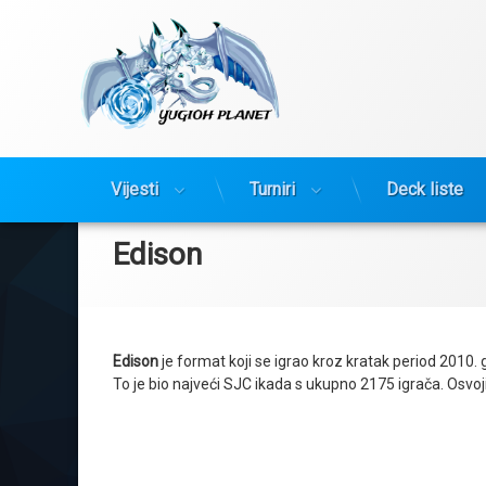
Yugioh Planet
Preskoči
Vijesti
Turniri
Deck liste
na
sadržaj
Edison
Edison
je format koji se igrao kroz kratak period 2010.
To je bio najveći SJC ikada s ukupno 2175 igrača. Osvoj