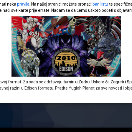
znati neka
pravila
. Na našoj stranici možete pronaći
ban listu
te specifična
te naći sve karte prije errate. Nadam se da ćemo uskoro početi s obja
 ovaj format. Za sada se održavaju
turniri u Zadru
. Uskoro će
Zagreb i Spl
žavnoj razini u Edison formatu. Pratite Yugioh Planet za sve novosti i o