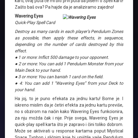
karti, ovaj puta će mi biti prvi puta da pišem o Spell karti!
Zašto baš ova? Pa hajde da je analiziramo zajedno!
Wavering Eyes
Quick-Play Spell Card
Destroy as many cards in each player’s Pendulum Zones
as possible, then apply these effects, in sequence,
depending on the number of cards destroyed by this
effect.
● 1 or more: Inflict 500 damage to your opponent.
● 2 or more: You can add 1 Pendulum Monster from your
Main Deck to your hand.
● 3 or more: You can banish 1 card on the field.
● 4: You can add 1 “Wavering Eyes” from your Deck to
your hand.
Ha joj, to je puno efekata za jednu kartu! Bome je. I
iskreno mislim da je četiri efekta za jednu kartu previše,
no s obzirom na način kako Wavering Eyes funkcionira,
za nju možda čak i nije. Prije svega, Wavering Eyes je
quick-play spell karta što je zapravo i čini toliko dobrom.
Može se aktivirati u response kartama poput Mystical
Space Typhon i sličnim koje bi uništile vaše Pendulum