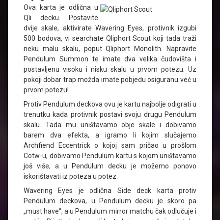
Ova karta je odlična u
Qli decku. Postavite
dvije skale, aktivirate Wavering Eyes, protivnik izgubi
500 bodova, vi searchate Qliphort Scout koji tada traži
neku malu skalu, poput Qliphort Monolith. Napravite
Pendulum Summon te imate dva velika čudovišta i
postavljenu visoku i nisku skalu u prvom potezu. Uz
pokoji dobar trap možda imate pobjedu osiguranu već u
prvom potezu!
Protiv Pendulum deckova ovu je kartu najbolje odigrati u
trenutku kada protivnik postavi svoju drugu Pendulum
skalu. Tada mu uništavamo obje skale i dobivamo
barem dva efekta, a igramo li kojim slučajemo
Archfiend Eccentrick o kojoj sam pričao u prošlom
Cotw-u, dobivamo Pendulum kartu s kojom uništavamo
još više, a u Pendulum decku je možemo ponovo
iskorištavati iz poteza u potez.
Wavering Eyes je odlična Side deck karta protiv
Pendulum deckova, u Pendulum decku je skoro pa
„must have“, a u Pendulum mirror matchu čak odlučuje i