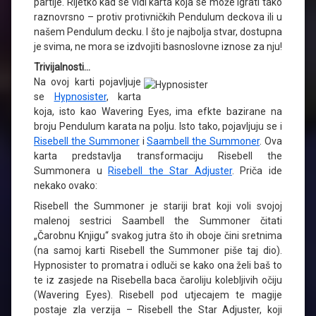
partije. Rijetko kad se vidi karta koja se može igrati tako
raznovrsno – protiv protivničkih Pendulum deckova ili u
našem Pendulum decku. I što je najbolja stvar, dostupna
je svima, ne mora se izdvojiti basnoslovne iznose za nju!
Trivijalnosti…
Na ovoj karti pojavljuje
se
Hypnosister
, karta
koja, isto kao Wavering Eyes, ima efkte bazirane na
broju Pendulum karata na polju. Isto tako, pojavljuju se i
Risebell the Summoner
i
Saambell the Summoner
. Ova
karta predstavlja transformaciju Risebell the
Summonera u
Risebell the Star Adjuster
. Priča ide
nekako ovako:
Risebell the Summoner je stariji brat koji voli svojoj
malenoj sestrici Saambell the Summoner čitati
„Čarobnu Knjigu“ svakog jutra što ih oboje čini sretnima
(na samoj karti Risebell the Summoner piše taj dio).
Hypnosister to promatra i odluči se kako ona želi baš to
te iz zasjede na Risebella baca čaroliju kolebljivih očiju
(Wavering Eyes). Risebell pod utjecajem te magije
postaje zla verzija – Risebell the Star Adjuster, koji