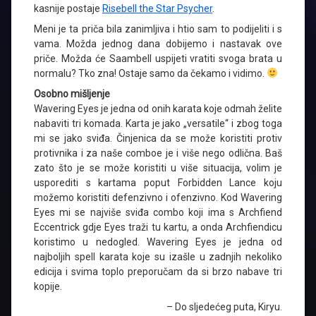
kasnije postaje
Risebell the Star Psycher
.
Meni je ta priča bila zanimljiva i htio sam to podijeliti i s
vama. Možda jednog dana dobijemo i nastavak ove
priče. Možda će Saambell uspijeti vratiti svoga brata u
normalu? Tko zna! Ostaje samo da čekamo i vidimo.
Osobno mišljenje
Wavering Eyes je jedna od onih karata koje odmah želite
nabaviti tri komada. Karta je jako „versatile“ i zbog toga
mi se jako sviđa. Činjenica da se može koristiti protiv
protivnika i za naše comboe je i više nego odlična. Baš
zato što je se može koristiti u više situacija, volim je
usporediti s kartama poput Forbidden Lance koju
možemo koristiti defenzivno i ofenzivno. Kod Wavering
Eyes mi se najviše sviđa combo koji ima s Archfiend
Eccentrick gdje Eyes traži tu kartu, a onda Archfiendicu
koristimo u nedogled. Wavering Eyes je jedna od
najboljih spell karata koje su izašle u zadnjih nekoliko
edicija i svima toplo preporučam da si brzo nabave tri
kopije.
– Do sljedećeg puta, Kiryu.