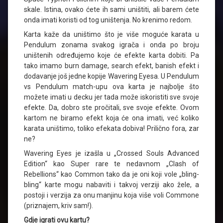
skale. Istina, ovako ćete ih sami uništiti, ali barem ćete
onda imati koristi od tog uništenja. No krenimo redom.
Karta kaže da uništimo što je više moguće karata u
Pendulum zonama svakog igrača i onda po broju
uništenih određujemo koje će efekte karta dobiti. Pa
tako imamo burn damage, search efekt, banish efekt i
dodavanje još jedne kopije Wavering Eyesa. U Pendulum
vs Pendulum match-upu ova karta je najbolje što
možete imati u decku jer tada može iskoristiti sve svoje
efekte. Da, dobro ste pročitali, sve svoje efekte. Ovom
kartom ne biramo efekt koja će ona imati, već koliko
karata uništimo, toliko efekata dobiva! Prilično fora, zar
ne?
Wavering Eyes je izašla u „Crossed Souls Advanced
Edition“ kao Super rare te nedavnom „Clash of
Rebellions“ kao Common tako da je oni koji vole „bling-
bling“ karte mogu nabaviti i takvoj verziji ako žele, a
postoji i verzija za onu manjinu koja više voli Commone
(priznajem, kriv sam!).
Gdje igrati ovu kartu?