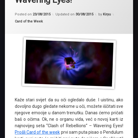
Posted on
23/08/2015
Updated on
30/08/2015
by
Kiryu
Kategorije:
Card of the Week
Kaže stari svijet da su oči ogledalo duše. I uistinu, ako
dovoljno dugo gledate nekome u oči, možete iščitati sve
njegove emocije u danom trenutku. Danas ćemo pričati
baš o očima. Ok, ne o organu vida, već o novoj karti iz
najnovijeg seta “Clash of Rebellions” – Wavering Eyes!
Prošli Card of the week
prvi sam puta pisao o Pendulum