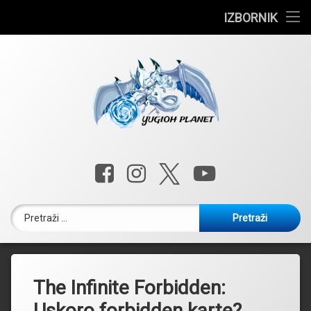
Vijesti
IZBORNIK
Preskoči
Turniri
na
sadržaj
Deck liste
Edison
Yugioh u Hrvatskoj
Yugioh Plan
Facebook
Instagram
X.com
YouTube
Pretraži:
The Infinite Forbidden:
Uskoro forbidden karte?