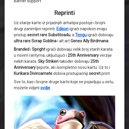
Barrier support
Reprinti
Uz starije karte iz prijašnjih arhatipa postoje i brojni
drugi zanimljivi reprinti.
Edison
igrači napokon imaju
pristup
secret rare
Substitoadu
, a
Tengu
igrači dobivaju
ultra rare Scrap Goblina
i alt art
Genex Ally Birdmana
.
Branded
i
Spright
igrači dobivaju velik broj starih karata
u novim rarityma, uključujući i
25th Anniversary
verzije
nekih karata.
Sky Strikeri
također dobivaju
25th
Anniversary
ljepote, ali i kompletno novu kartu. Uz to i
Kurikara Divincarnate
dobiva pristupačniji
secret
print.
Sve to, kao i brojne druge karte koje se pojavljuju u setu,
možete vidjeti
ovdje
.