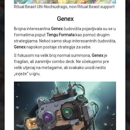
Ritual Beast Ulti-Nochiudrago, novi Ritual Beast support
Genex
Brojna interesantna
Genex
čudovišta pojavljivala su se u
formatima poput
Tengu
Formata
kao pomoć drugim
strategijama. Nekoć samo skup interesantnih čudovišta,
Genex
napokon postaje strategija za sebe.
S fokusom na velik broj normal summona,
Genex
je
fragilan, ali zanimljiv combo deck. Ne očekujemo pre
velik utjecaj na metagame, ali svakako uvodi nešto
„svježe“ u igru.