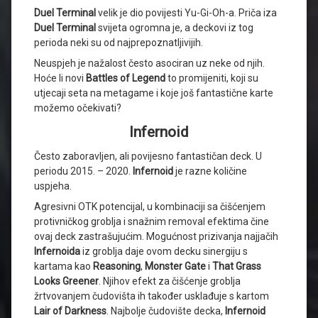
Duel Terminal
velik je dio povijesti Yu-Gi-Oh-a. Priča iza
Duel Terminal
svijeta ogromna je, a deckovi iz tog
perioda neki su od najprepoznatljivijih.
Neuspjeh je nažalost često asociran uz neke od njih.
Hoće li novi
Battles of Legend
to promijeniti, koji su
utjecaji seta na metagame i koje još fantastične karte
možemo očekivati?
Infernoid
Često zaboravljen, ali povijesno fantastičan deck. U
periodu 2015. – 2020.
Infernoid
je razne količine
uspjeha.
Agresivni OTK potencijal, u kombinaciji sa čišćenjem
protivničkog groblja i snažnim removal efektima čine
ovaj deck zastrašujućim. Mogućnost prizivanja najjačih
Infernoida
iz groblja daje ovom decku sinergiju s
kartama kao
Reasoning
,
Monster
Gate
i
That Grass
Looks Greener
. Njihov efekt za čišćenje groblja
žrtvovanjem čudovišta ih također usklađuje s kartom
Lair of Darkness
. Najbolje čudovište decka,
Infernoid