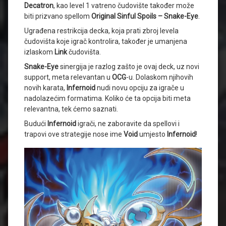
Decatron
, kao level 1 vatreno čudovište također može
biti prizvano spellom
Original Sinful Spoils – Snake-Eye
.
Ugrađena restrikcija decka, koja prati zbroj levela
čudovišta koje igrač kontrolira, također je umanjena
izlaskom
Link
čudovišta.
Snake-Eye
sinergija je razlog zašto je ovaj deck, uz novi
support, meta relevantan u
OCG
-u. Dolaskom njihovih
novih karata,
Infernoid
nudi novu opciju za igrače u
nadolazećim formatima. Koliko će ta opcija biti meta
relevantna, tek ćemo saznati.
Budući
Infernoid
igrači, ne zaboravite da spellovi i
trapovi ove strategije nose ime
Void
umjesto
Infernoid
!