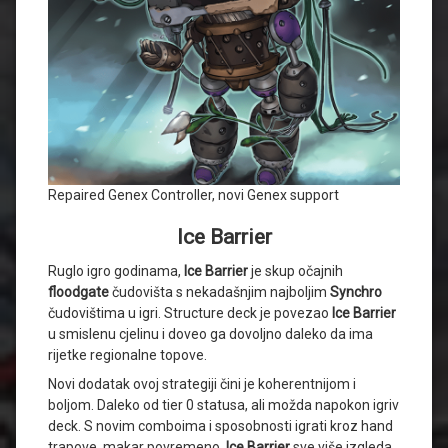
Repaired Genex Controller, novi Genex support
Ice Barrier
Ruglo igro godinama,
Ice Barrier
je skup očajnih
floodgate
čudovišta s nekadašnjim najboljim
Synchro
čudovištima u igri. Structure deck je povezao
Ice Barrier
u smislenu cjelinu i doveo ga dovoljno daleko da ima
rijetke regionalne topove.
Novi dodatak ovoj strategiji čini je koherentnijom i
boljom. Daleko od tier 0 statusa, ali možda napokon igriv
deck. S novim comboima i sposobnosti igrati kroz hand
trapove, makar povremeno,
Ice Barrier
sve više izgleda