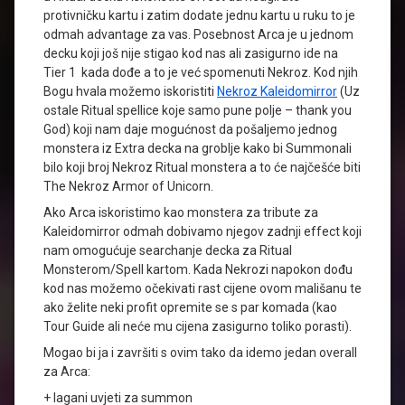
protivničku kartu i zatim dodate jednu kartu u ruku to je
odmah advantage za vas. Posebnost Arca je u jednom
decku koji još nije stigao kod nas ali zasigurno ide na
Tier 1 kada dođe a to je već spomenuti Nekroz. Kod njih
Bogu hvala možemo iskoristiti
Nekroz Kaleidomirror
(Uz
ostale Ritual spellice koje samo pune polje – thank you
God) koji nam daje mogućnost da pošaljemo jednog
monstera iz Extra decka na groblje kako bi Summonali
bilo koji broj Nekroz Ritual monstera a to će najčešće biti
The Nekroz Armor of Unicorn.
Ako Arca iskoristimo kao monstera za tribute za
Kaleidomirror odmah dobivamo njegov zadnji effect koji
nam omogućuje searchanje decka za Ritual
Monsterom/Spell kartom. Kada Nekrozi napokon dođu
kod nas možemo očekivati rast cijene ovom mališanu te
ako želite neki profit opremite se s par komada (kao
Tour Guide ali neće mu cijena zasigurno toliko porasti).
Mogao bi ja i završiti s ovim tako da idemo jedan overall
za Arca:
+ lagani uvjeti za summon