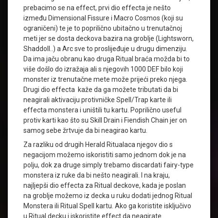
prebacimo se na effect, prvi dio effecta je nešto
između Dimensional Fissure i Macro Cosmos (koji su
ograničeni) te je to poprilično ubitačno u trenutačnoj
meti jer se dosta deckova bazira na groblje (Lightsworn,
Shaddoll..) a Arc sve to proslijeđuje u drugu dimenziju.
Da ima jaču obranu kao druga Ritual braća možda bi to
više došlo do izražaja ali s njegovih 1000 DEF bilo koji
monster iz trenutačne mete može prijeći preko njega.
Drugi dio effecta kaže da ga možete tributati da bi
neagirali aktivaciju protivničke Spell/Trap karte ili
effecta monstera i uništili tu kartu. Poprilično useful
protiv karti kao što su Skill Drain i Fiendish Chain jer on
samog sebe žrtvuje da bi neagirao kartu.
Za razliku od drugih Herald Ritualaca njegov dio s
negacijom možemo iskoristiti samo jednom dok je na
polju, dok za druge simply trebamo discardati fairy-type
monstera iz ruke da bi nešto neagirali. I na kraju,
najljepši dio effecta za Ritual deckove, kada je poslan
na groblje možemo iz decka u ruku dodati jednog Ritual
Monstera ili Ritual Spell kartu. Ako ga koristite isključivo
u Ritual decku i iskoristite effect da neagirate