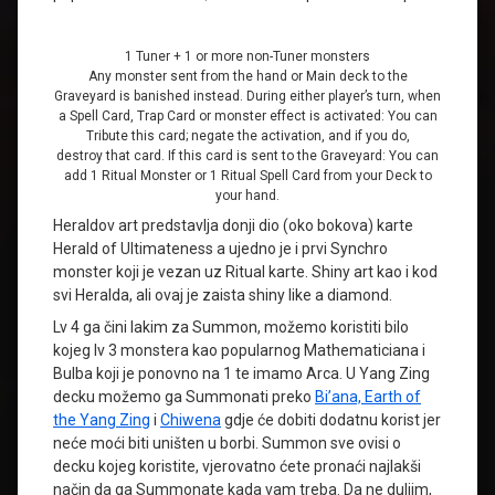
1 Tuner + 1 or more non-Tuner monsters
Any monster sent from the hand or Main deck to the
Graveyard is banished instead. During either player’s turn, when
a Spell Card, Trap Card or monster effect is activated: You can
Tribute this card; negate the activation, and if you do,
destroy that card. If this card is sent to the Graveyard: You can
add 1 Ritual Monster or 1 Ritual Spell Card from your Deck to
your hand.
Heraldov art predstavlja donji dio (oko bokova) karte
Herald of Ultimateness a ujedno je i prvi Synchro
monster koji je vezan uz Ritual karte. Shiny art kao i kod
svi Heralda, ali ovaj je zaista shiny like a diamond.
Lv 4 ga čini lakim za Summon, možemo koristiti bilo
kojeg lv 3 monstera kao popularnog Mathematiciana i
Bulba koji je ponovno na 1 te imamo Arca. U Yang Zing
decku možemo ga Summonati preko
Bi’ana, Earth of
the Yang Zing
i
Chiwena
gdje će dobiti dodatnu korist jer
neće moći biti uništen u borbi. Summon sve ovisi o
decku kojeg koristite, vjerovatno ćete pronaći najlakši
način da ga Summonate kada vam treba. Da ne duljim,