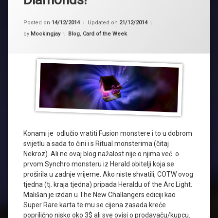
Posted on
14/12/2014
Updated on
21/12/2014
Kategorije:
by
Mockingjay
Blog
,
Card of the Week
Konami je odlučio vratiti Fusion monstere i to u dobrom
svijetlu a sada to čini i s Ritual monsterima (čitaj
Nekroz). Ali ne ovaj blog nažalost nije o njima već o
prvom Synchro monsteru iz Herald obitelji koja se
proširila u zadnje vrijeme. Ako niste shvatili, COTW ovog
tjedna (tj. kraja tjedna) pripada Heraldu of the Arc Light.
Mališan je izdan u The New Challangers ediciji kao
Super Rare karta te mu se cijena zasada kreće
poprilično nisko oko 3$ ali sve ovisi o prodavaču/kupcu.