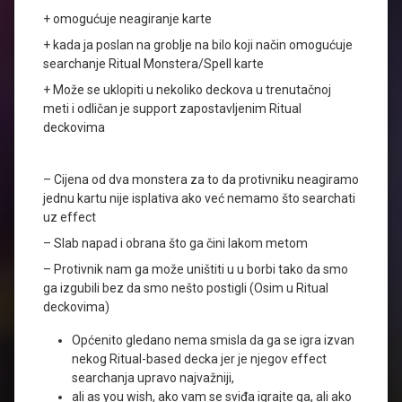
+ omogućuje neagiranje karte
+ kada ja poslan na groblje na bilo koji način omogućuje
searchanje Ritual Monstera/Spell karte
+ Može se uklopiti u nekoliko deckova u trenutačnoj
meti i odličan je support zapostavljenim Ritual
deckovima
– Cijena od dva monstera za to da protivniku neagiramo
jednu kartu nije isplativa ako već nemamo što searchati
uz effect
– Slab napad i obrana što ga čini lakom metom
– Protivnik nam ga može uništiti u u borbi tako da smo
ga izgubili bez da smo nešto postigli (Osim u Ritual
deckovima)
Općenito gledano nema smisla da ga se igra izvan
nekog Ritual-based decka jer je njegov effect
searchanja upravo najvažniji,
ali as you wish, ako vam se sviđa igrajte ga, ali ako