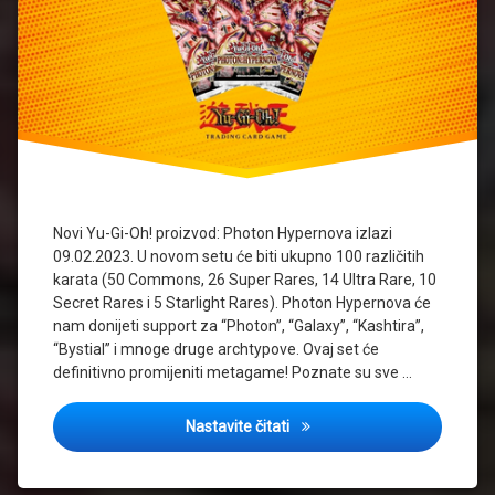
Novi Yu-Gi-Oh! proizvod: Photon Hypernova izlazi
09.02.2023. U novom setu će biti ukupno 100 različitih
karata (50 Commons, 26 Super Rares, 14 Ultra Rare, 10
Secret Rares i 5 Starlight Rares). Photon Hypernova će
nam donijeti support za “Photon”, “Galaxy”, “Kashtira”,
“Bystial” i mnoge druge archtypove. Ovaj set će
definitivno promijeniti metagame! Poznate su sve …
Novi Yu-Gi-Oh! proizvod: Ph
Nastavite čitati