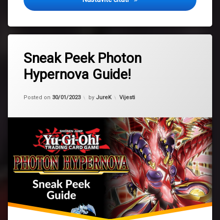
Tagged
2023
Sneak Peek Photon
guide
Hypernova Guide!
novi
proizvod
Updated on
30/01/2023
Kategorije:
Posted on
30/01/2023
by
JureK
Vijesti
PHHY
photon
hypernova
sneak
peek
Yugioh