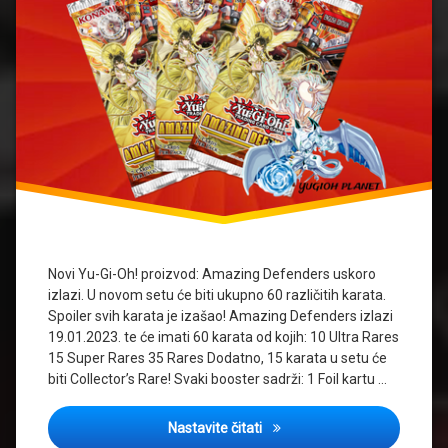
Novi Yu-Gi-Oh! proizvod: Amazing Defenders uskoro
izlazi. U novom setu će biti ukupno 60 različitih karata.
Spoiler svih karata je izašao! Amazing Defenders izlazi
19.01.2023. te će imati 60 karata od kojih: 10 Ultra Rares
15 Super Rares 35 Rares Dodatno, 15 karata u setu će
biti Collector’s Rare! Svaki booster sadrži: 1 Foil kartu …
Novi Yu-Gi-Oh! proizvod: Am
Nastavite čitati