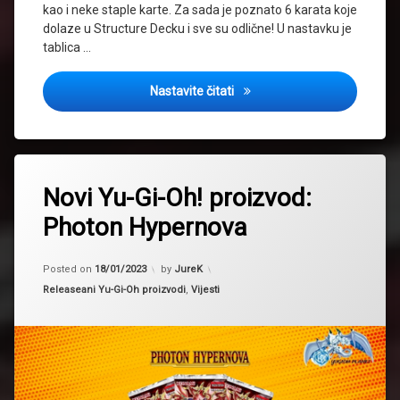
kao i neke staple karte. Za sada je poznato 6 karata koje
dolaze u Structure Decku i sve su odlične! U nastavku je
tablica …
Novi Yu-Gi-Oh! proizvod: Stru
Nastavite čitati
Tagged
2023
Novi Yu-Gi-Oh! proizvod:
novi
Photon Hypernova
proizvod
spoiler
Updated on
30/01/2023
Posted on
18/01/2023
by
JureK
Yugioh
Kategorije:
Releaseani Yu-Gi-Oh proizvodi
,
Vijesti