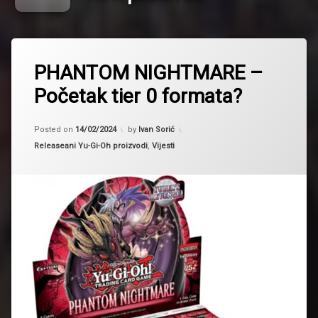
Tagged
Hrvatska
PHANTOM NIGHTMARE –
novi
Početak tier 0 formata?
proizvod
Phantom
Updated on
14/02/2024
Nightmare
Posted on
14/02/2024
by
Ivan Sorić
Kategorije:
Releaseani Yu-Gi-Oh proizvodi
,
Vijesti
PHNI
proizvodi
Set
release
Yugioh
yugioh
planet