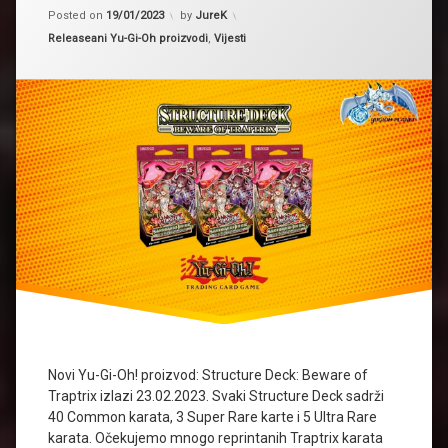
structure
Updated on
19/01/2023
Posted on
19/01/2023
by
JureK
deck
Kategorije:
Releaseani Yu-Gi-Oh proizvodi
,
Vijesti
Traptrix
Yugioh
Novi Yu-Gi-Oh! proizvod: Structure Deck: Beware of
Traptrix izlazi 23.02.2023. Svaki Structure Deck sadrži
40 Common karata, 3 Super Rare karte i 5 Ultra Rare
karata. Očekujemo mnogo reprintanih Traptrix karata