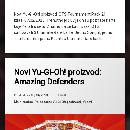
Novi Yu-Gi-Oh! proizvod: OTS Tournament Pack 21
izlazi 07.02.2023. Trenutno još uvijek nisu poznate karte
koje će biti u setu. Znamo da će kao i svaki OTS
sadržavati 3 Ultimate Rare karte. Jednu Spright, jednu
Tearlaments i jednu Kashtira Ultimate Rare kartu.
Tagged
2023
Novi Yu-Gi-Oh! proizvod:
novi
Amazing Defenders
proizvod
Yugioh
Updated on
11/01/2023
Posted on
09/01/2023
by
JureK
Kategorije:
Main stories
,
Releaseani Yu-Gi-Oh proizvodi
,
Vijesti