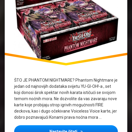
ŠTO JE PHANTOM NIGHTMARE? Phantom Nightmare je
jedan od najnovijih dodataka svijetu YU-GI-OH!-a , set
koji donosi širok spektar novih karata ističući se svojom
temom noćnih mora. Ne dozvolite da vas zavaraju nove
karte koje probijaju strop igrivih mogućnosti FIRE
deckova, kao i dugo očekivane Voiceless Voice karte, jer
dobro poznavajući Konami prava noćna mora …
PHANTOM NIGHTMARE – Počet
Nastavite čitati