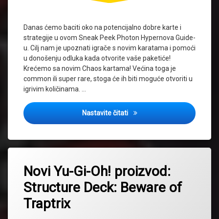
Danas ćemo baciti oko na potencijalno dobre karte i
strategije u ovom Sneak Peek Photon Hypernova Guide-
u. Cilj nam je upoznati igrače s novim karatama i pomoći
u donošenju odluka kada otvorite vaše paketiće!
Krećemo sa novim Chaos kartama! Većina toga je
common ili super rare, stoga će ih biti moguće otvoriti u
igrivim količinama. …
Sneak Peek Photon Hypernov
Nastavite čitati
Tagged
2023
Novi Yu-Gi-Oh! proizvod:
nove
Structure Deck: Beware of
karte
Traptrix
novi
proizvod