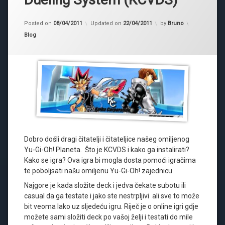
Posted on
08/04/2011
Updated on
22/04/2011
by
Bruno
Kategorije:
Blog
Dobro došli dragi čitatelji i čitateljice našeg omiljenog
Yu-Gi-Oh! Planeta. Što je KCVDS i kako ga instalirati?
Kako se igra? Ova igra bi mogla dosta pomoći igračima
te poboljsati našu omiljenu Yu-Gi-Oh! zajednicu.
Najgore je kada složite deck i jedva čekate subotu ili
casual da ga testate i jako ste nestrpljivi ali sve to može
bit veoma lako uz sljedeću igru. Riječ je o online igri gdje
možete sami složiti deck po vašoj želji i testati do mile