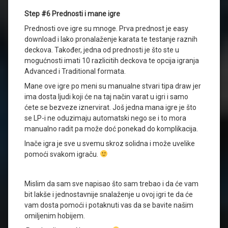
Step #6 Prednosti i mane igre
Prednosti ove igre su mnoge. Prva prednost je easy
download i lako pronalaženje karata te testanje raznih
deckova. Također, jedna od prednosti je što ste u
mogućnosti imati 10 razlicitih deckova te opcija igranja
Advanced i Traditional formata.
Mane ove igre po meni su manualne stvari tipa draw jer
ima dosta ljudi koji će na taj način varat u igri i samo
ćete se bezveze iznervirat. Još jedna mana igre je što
se LP-i ne oduzimaju automatski nego se i to mora
manualno radit pa može doć ponekad do komplikacija.
Inače igra je sve u svemu skroz solidna i može uvelike
pomoći svakom igraču.
Mislim da sam sve napisao što sam trebao i da će vam
bit lakše i jednostavnije snalaženje u ovoj igri te da će
vam dosta pomoći i potaknuti vas da se bavite našim
omiljenim hobijem.