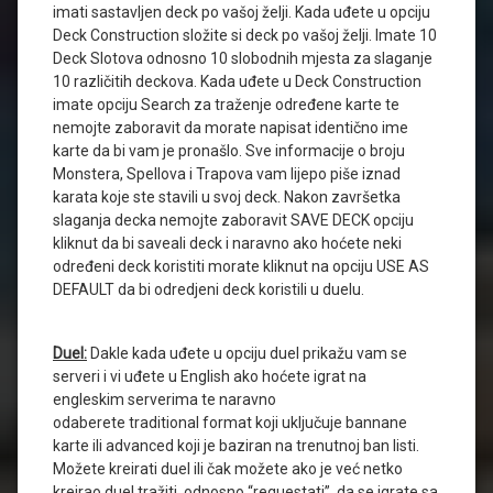
imati sastavljen deck po vašoj želji. Kada uđete u opciju
Deck Construction složite si deck po vašoj želji. Imate 10
Deck Slotova odnosno 10 slobodnih mjesta za slaganje
10 različitih deckova. Kada uđete u Deck Construction
imate opciju Search za traženje određene karte te
nemojte zaboravit da morate napisat identično ime
karte da bi vam je pronašlo. Sve informacije o broju
Monstera, Spellova i Trapova vam lijepo piše iznad
karata koje ste stavili u svoj deck. Nakon završetka
slaganja decka nemojte zaboravit SAVE DECK opciju
kliknut da bi saveali deck i naravno ako hoćete neki
određeni deck koristiti morate kliknut na opciju USE AS
DEFAULT da bi odredjeni deck koristili u duelu.
Duel:
Dakle kada uđete u opciju duel prikažu vam se
serveri i vi uđete u English ako hoćete igrat na
engleskim serverima te naravno
odaberete traditional format koji uključuje bannane
karte ili advanced koji je baziran na trenutnoj ban listi.
Možete kreirati duel ili čak možete ako je već netko
kreirao duel tražiti, odnosno “requestati”, da se igrate sa