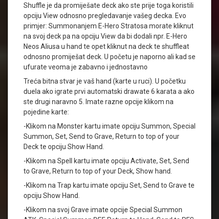
Shuffle je da promiješate deck ako ste prije toga koristili
opciju View odnosno pregledavanje vašeg decka. Evo
primjer: Summonanjem E-Hero Stratosa morate kliknut
na svoj deck pa na opciju View da bi dodali npr. E-Hero
Neos Aliusa u hand te opet kliknut na deck te shuffleat
odnosno promiješat deck. U početu je naporno ali kad se
ufurate veoma je zabavno i jednostavno
Treća bitna stvar je vaš hand (karte u ruci). U početku
duela ako igrate prvi automatski drawate 6 karata a ako
ste drugi naravno 5. Imate razne opcije klikom na
pojedine karte:
-Klikom na Monster kartu imate opciju Summon, Special
Summon, Set, Send to Grave, Return to top of your
Deck te opciju Show Hand.
-Klikom na Spell kartu imate opciju Activate, Set, Send
to Grave, Return to top of your Deck, Show hand.
-Klikom na Trap kartu imate opciju Set, Send to Grave te
opciju Show Hand.
-Klikom na svoj Grave imate opcije Special Summon