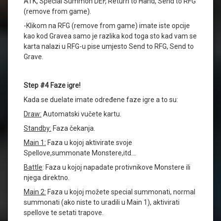
ATK, Special Summon DEF, Return to Hand, Send to RFG
(remove from game).
-Klikom na RFG (remove from game) imate iste opcije
kao kod Gravea samo je razlika kod toga sto kad vam se
karta nalazi u RFG-u pise umjesto Send to RFG, Send to
Grave.
Step #4 Faze igre!
Kada se duelate imate određene faze igre a to su:
Draw:
Automatski vučete kartu.
Standby:
Faza čekanja.
Main 1:
Faza u kojoj aktivirate svoje
Spellove,summonate Monstere,itd…
Battle
: Faza u kojoj napadate protivnikove Monstere ili
njega direktno.
Main 2:
Faza u kojoj možete special summonati, normal
summonati (ako niste to uradili u Main 1), aktivirati
spellove te setati trapove.