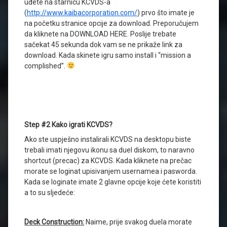
uđete na starnicu KCVDS-a
(
http://www.kaibacorporation.com/
) prvo što imate je
na početku stranice opcije za download. Preporučujem
da kliknete na DOWNLOAD HERE. Poslije trebate
sačekat 45 sekunda dok vam se ne prikaže link za
download. Kada skinete igru samo install i “mission a
complished”.
Step #2 Kako igrati KCVDS?
Ako ste uspješno instalirali KCVDS na desktopu biste
trebali imati njegovu ikonu sa duel diskom, to naravno
shortcut (precac) za KCVDS. Kada kliknete na prečac
morate se loginat upisivanjem usernamea i pasworda.
Kada se loginate imate 2 glavne opcije koje ćete koristiti
a to su sljedeće:
Deck Construction:
Naime, prije svakog duela morate