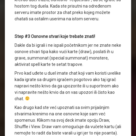
hostom tog duela. Kada ste prisutni na određenom
serveru imate prostor za chat preko kojeg možete
chatati sa ostalim userima na istom serveru.
Step #3 Osnovne stvari koje trebate znati!
Dakle da bi igrali i ne ispali početnikom jer ne znate neke
osnove stvari tipa kako vući karte (draw), poslati ih u
grave, summonat (special summonat) monstere,
aktivirat spell karte te setat trapove.
Prvo kad uđete u duel imate chat koji vam koristi uvelike
kada igrate sa drugim igračem pogotovo ako taj igrač
napravi nešto krivo da ga upozorite ili u suportnom ako
vi napravite nešto krvio da on vas upozori ili čisto kao
chat.
Kao drugo kad ste već upoznati sa svim prijašnjim
stvarima krenimo na one osnovne koje sam već
spomenuo. Klikom na svoj deck imate opciju Draw,
Shuffle i View. Draw vam omogućuje da vučete kartu (ali
nemojte to radit da biste varali u igri jer to nije poanta).