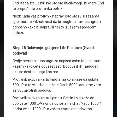
End:
Kada ste učinili sve što ste htjeli/mogli, kliknete End
te prepuštate protivniku potez.
Next:
Kada vas protivnik napravi isto što i vi u fazama
igre morate kliknuti next da bi mogli nastaviti sa igrom
odnosno kako bi napravili nešto u vašem sljedećem
potezu.
Step #5 Dobivanje i gubljene Life Pointova (živonih
bodova)!
Ovdje nemam puno toga za napisat osim toga da vam
kažem kako ćete oduzest sebi bodove ili ih nadodati
ako se desi situacija kao npr:
Protivnik aktivira kartu Hinotama koja kaže da gubite
500 LP-a te vi u chat upišete “/sub 500” i oduzme vam
se 500 životnih bodova.
Protivnik aktivira kartu Upstart Goblin koja kaže da
dobivate 1000 LP-a onda upišete na chat “/add 1000 “i
dodat će se 1000 LP-a vašim životnim bodovima.