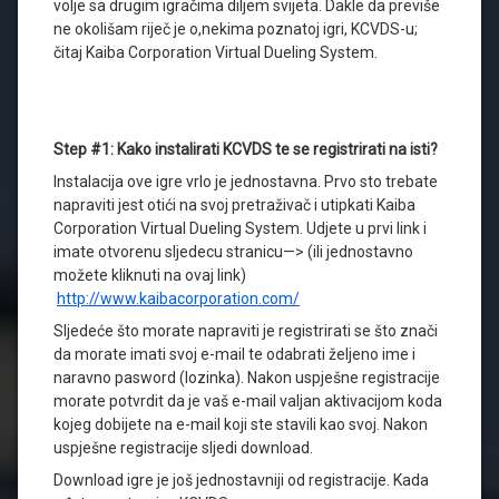
volje sa drugim igračima diljem svijeta. Dakle da previše
ne okolišam riječ je o,nekima poznatoj igri, KCVDS-u;
čitaj Kaiba Corporation Virtual Dueling System.
Step #1: Kako instalirati KCVDS te se registrirati na isti?
Instalacija ove igre vrlo je jednostavna. Prvo sto trebate
napraviti jest otići na svoj pretraživač i utipkati Kaiba
Corporation Virtual Dueling System. Udjete u prvi link i
imate otvorenu sljedecu stranicu—> (ili jednostavno
možete kliknuti na ovaj link)
http://www.kaibacorporation.com/
Sljedeće što morate napraviti je registrirati se što znači
da morate imati svoj e-mail te odabrati željeno ime i
naravno pasword (lozinka). Nakon uspješne registracije
morate potvrdit da je vaš e-mail valjan aktivacijom koda
kojeg dobijete na e-mail koji ste stavili kao svoj. Nakon
uspješne registracije sljedi download.
Download igre je još jednostavniji od registracije. Kada