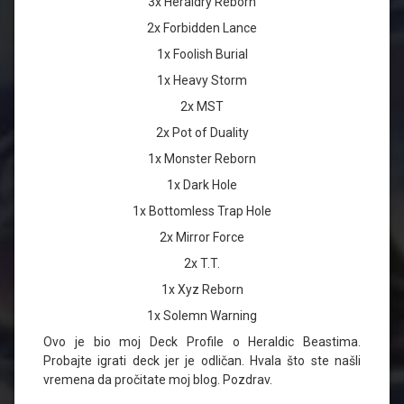
3x Heraldry Reborn
2x Forbidden Lance
1x Foolish Burial
1x Heavy Storm
2x MST
2x Pot of Duality
1x Monster Reborn
1x Dark Hole
1x Bottomless Trap Hole
2x Mirror Force
2x T.T.
1x Xyz Reborn
1x Solemn Warning
Ovo je bio moj Deck Profile o Heraldic Beastima.
Probajte igrati deck jer je odličan. Hvala što ste našli
vremena da pročitate moj blog. Pozdrav.