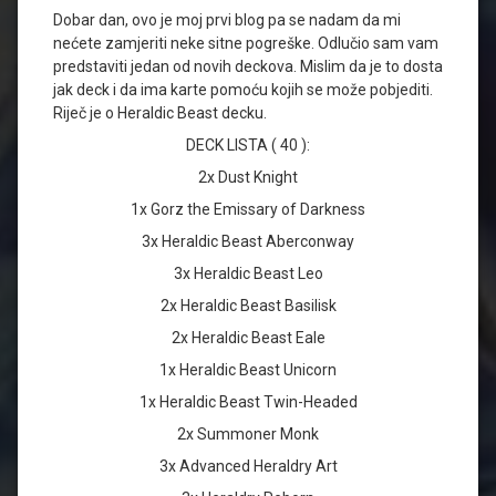
Dobar dan, ovo je moj prvi blog pa se nadam da mi
nećete zamjeriti neke sitne pogreške. Odlučio sam vam
predstaviti jedan od novih deckova. Mislim da je to dosta
jak deck i da ima karte pomoću kojih se može pobjediti.
Riječ je o Heraldic Beast decku.
DECK LISTA ( 40 ):
2x Dust Knight
1x Gorz the Emissary of Darkness
3x Heraldic Beast Aberconway
3x Heraldic Beast Leo
2x Heraldic Beast Basilisk
2x Heraldic Beast Eale
1x Heraldic Beast Unicorn
1x Heraldic Beast Twin-Headed
2x Summoner Monk
3x Advanced Heraldry Art