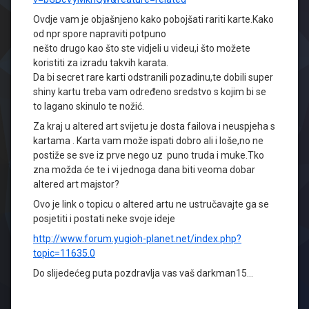
Ovdje vam je objašnjeno kako pobojšati rariti karte.Kako
od npr spore napraviti potpuno
nešto drugo kao što ste vidjeli u videu,i što možete
koristiti za izradu takvih karata.
Da bi secret rare karti odstranili pozadinu,te dobili super
shiny kartu treba vam određeno sredstvo s kojim bi se
to lagano skinulo te nožić.
Za kraj u altered art svijetu je dosta failova i neuspjeha s
kartama . Karta vam može ispati dobro ali i loše,no ne
postiže se sve iz prve nego uz puno truda i muke.Tko
zna možda će te i vi jednoga dana biti veoma dobar
altered art majstor?
Ovo je link o topicu o altered artu ne ustručavajte ga se
posjetiti i postati neke svoje ideje
http://www.forum.yugioh-planet.net/index.php?
topic=11635.0
Do slijedećeg puta pozdravlja vas vaš darkman15…