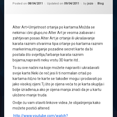
Kategorije:
Posted on
08/04/2011
Updated on
09/04/2011
by
jozo
Blog
Alter Art=Umjetnost crtanja po kartama.Možda se
nekima i ćini glupo,no Alter Art je veoma zabavan i
zahtjevan posao.Alter Art je crtanje ili ukrašavanje
karata raznim stvarima tipa:crtanje po kartama raznim
markerima,struganje pozadine secret karte da bi
postala što svijetlija,farbanje karata raznim
bojama,napraviti neku vrstu 3D karte itd…
To su sve načini na koje možete napraviti i ukrašavati
svoje karte.Neki će reč jesi li ti normalan crtaš po
kartama itd,no te karte se također mogu i prodavati po
jako visokoj cijeni.Tj što je cijena veća to je karta skuplja i
bolje izrađena,a ako je cijena manja znači da je u kartu
uloženo manje truda.
Ovdje ću vam staviti linkove videa ,te objašnjenja kako
možete postići altered.
http://www.youtube.com/watch?