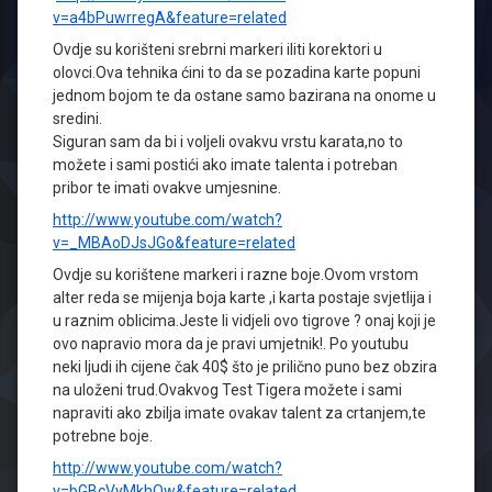
v=a4bPuwrregA&feature=related
Ovdje su korišteni srebrni markeri iliti korektori u
olovci.Ova tehnika ćini to da se pozadina karte popuni
jednom bojom te da ostane samo bazirana na onome u
sredini.
Siguran sam da bi i voljeli ovakvu vrstu karata,no to
možete i sami postići ako imate talenta i potreban
pribor te imati ovakve umjesnine.
http://www.youtube.com/watch?
v=_MBAoDJsJGo&feature=related
Ovdje su korištene markeri i razne boje.Ovom vrstom
alter reda se mijenja boja karte ,i karta postaje svjetlija i
u raznim oblicima.Jeste li vidjeli ovo tigrove ? onaj koji je
ovo napravio mora da je pravi umjetnik!. Po youtubu
neki ljudi ih cijene čak 40$ što je prilično puno bez obzira
na uloženi trud.Ovakvog Test Tigera možete i sami
napraviti ako zbilja imate ovakav talent za crtanjem,te
potrebne boje.
http://www.youtube.com/watch?
v=bGBcVyMkhQw&feature=related