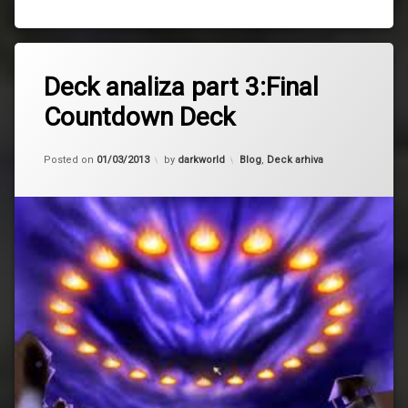
Deck analiza part 3:Final
Countdown Deck
Updated on
02/03/2013
Kategorije:
Posted on
01/03/2013
by
darkworld
Blog
,
Deck arhiva