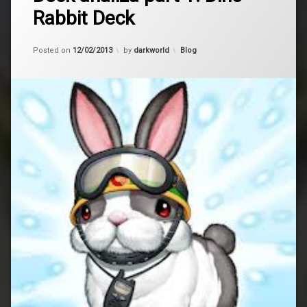
Rabbit Deck
Updated on
15/02/2013
Kategorije:
Posted on
12/02/2013
by
darkworld
Blog