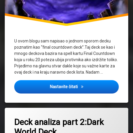
U ovom blogu sam napisao o jednom sporom decku
poznatim kao “final countdown deck”.Taj deck se kao i
mnogo deckova bazira na spell kartu Final Countdown
koja u roku 20 poteza ubija protivnika ako izdržite toliko.
Prijeđimo na glavnu stvar dakle koje su važne karte za
ovaj deck i na kraju naravno deck lista. Nadam …
Deck analiza part 3:Final Co
Nastavite čitati
Deck analiza part 2:Dark
World Deck