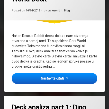
Updated on
16/02/2013
Kategorije:
Posted on
16/02/2013
by
darkworld
Blog
Nakon Rescue Rabbit decka dolaze nam stvorenja
stvorena u samoj tami. To su paklena Dark World
čudovišta.Tako moćna čudovišta nismo mogli ni
zamisliti. U ovoj deck analizi saznat ćemo kolika je
njihova moć. Glavne karte Glavna karta i najvažnija karta
ovog decka je grapha. Kad se jednom iz ruke pošalje u
groblje može uništiti jednu …
Deck analiza part 2:Dark Wor
Nastavite čitati
Deck analiza part 1: Dino