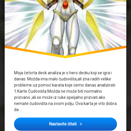
Moja četvrta deck analiza je o hero decku koji se igra i
danas. Možda ima malo čudovišta,ali zna raditi velike
probleme uz pomoć karata koje ćemo danas analizirati.
1.Karte Čudovišta Možda ne može biti normalno
prizvano ,ali se može iz ruke speijalno prizvati ako
nemate čudovišta na svom polju. Ova karta je vrlo dobra
da …
Deck analiza part 4: Hero Dec
Nastavite čitati