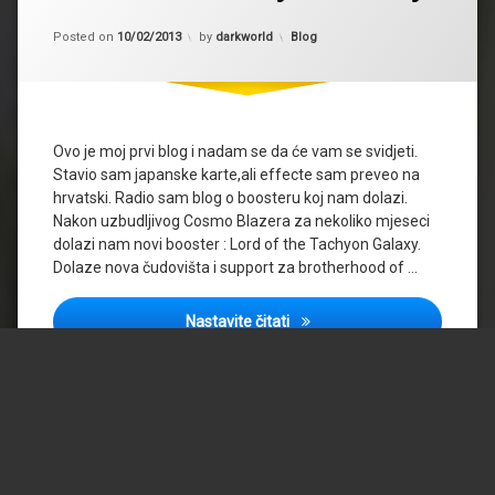
Updated on
15/02/2013
Kategorije:
Posted on
10/02/2013
by
darkworld
Blog
Ovo je moj prvi blog i nadam se da će vam se svidjeti.
Stavio sam japanske karte,ali effecte sam preveo na
hrvatski. Radio sam blog o boosteru koj nam dolazi.
Nakon uzbudljivog Cosmo Blazera za nekoliko mjeseci
dolazi nam novi booster : Lord of the Tachyon Galaxy.
Dolaze nova čudovišta i support za brotherhood of …
Lord of the Tachyon Galaxy
Nastavite čitati