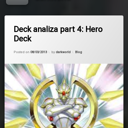
Deck analiza part 4: Hero
Deck
Updated on
10/03/2013
Kategorije:
Posted on
08/03/2013
by
darkworld
Blog