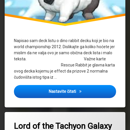
Napisao sam deck listu o dino rabbit decku koji je bio na
world championship 2012. Dislikajte ga koliko hoćete jer
mislim da ne valja ovo je samo obična deck lista i malo
teksta. Važne karte
Rescue Rabbit je glavna karta
ovog decka kojemu je effect da prizove 2 normalna
čudovišta istog tipa iz …
Deck analiza part 1: Dino Rab
Nastavite čitati
Lord of the Tachyon Galaxy