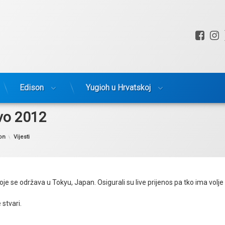
Fac
I
Edison
Yugioh u Hrvatskoj
tvo 2012
Kategorije:
on
Vijesti
 se održava u Tokyu, Japan. Osigurali su live prijenos pa tko ima volje p
stvari.