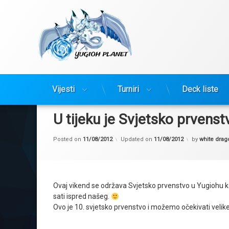
Yugioh Planet
Preskoči
Vijesti
Turniri
Deck liste
na
sadržaj
U tijeku je Svjetsko prvens
Posted on
11/08/2012
Updated on
11/08/2012
by
white drag
Ovaj vikend se održava Svjetsko prvenstvo u Yugiohu koje
sati ispred našeg.
Ovo je 10. svjetsko prvenstvo i možemo očekivati velike 