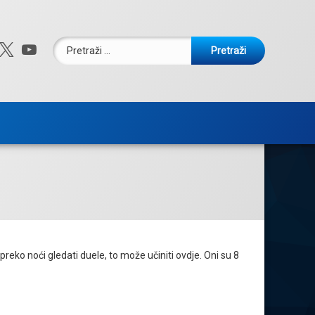
Pretraži:
ebook
nstagram
X.com
YouTube
reko noći gledati duele, to može učiniti ovdje. Oni su 8