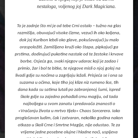
nestaloga, voljenog joj Dark Magiciana.
To je zadnje što mi je od tebe Crni ostalo – tužno na glas
razmišlja, obuvajući visoke čizme, vezući ih oko koljena,
dok joj Kuribon lebdi oko glave, pokušavajući ju malo
oraspoložiti. Zamišljeno kruži oko štapa, pipkajući ga
prstima, dodirujući pukotine nastale od te žestoke i krvave
borbe. Osjeća ga, svaki njegov udarac koji je zadao i
primio, žar i bol te bitke, te njegove misli o njoj goloj na
livadi gdje su noćima u zagrljaju ležali. Prisjeća se i ona sa
suzama u očima, koje tiho joj klize niz rumeno lice, tih
dana kada su satima lutali po zabranjenoj šumi, ispred
škole gdje su zajedno pohađali crnu magiju, od tada
najboljega u svom zanatu i predavača znanosti o
«Vračanju života u mrtvo tijelo» Chaos Sorcerera. Iako
proglašavan ludim, čak i zatvaran, nekoliko godina nakon
otkaza u školi Crne i Smrtne Magije, nije odustao. Te za
vrijeme jedne posebne olujne i hladne noći, uspijeva