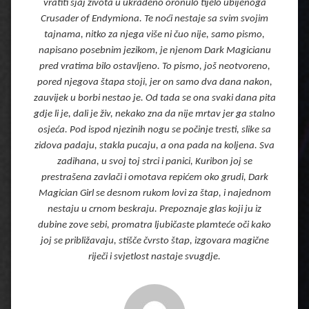
vratiti sjaj života u ukradeno oronulo tijelo ubijenoga
Crusader of Endymiona. Te noći nestaje sa svim svojim
tajnama, nitko za njega više ni čuo nije, samo pismo,
napisano posebnim jezikom, je njenom Dark Magicianu
pred vratima bilo ostavljeno. To pismo, još neotvoreno,
pored njegova štapa stoji, jer on samo dva dana nakon,
zauvijek u borbi nestao je. Od tada se ona svaki dana pita
gdje li je, dali je živ, nekako zna da nije mrtav jer ga stalno
osjeća. Pod ispod njezinih nogu se počinje tresti, slike sa
zidova padaju, stakla pucaju, a ona pada na koljena. Sva
zadihana, u svoj toj strci i panici, Kuribon joj se
prestrašena zavlači i omotava repićem oko grudi, Dark
Magician Girl se desnom rukom lovi za štap, i najednom
nestaju u crnom beskraju. Prepoznaje glas koji ju iz
dubine zove sebi, promatra ljubičaste plamteće oči kako
joj se približavaju, stišče čvrsto štap, izgovara magične
riječi i svjetlost nastaje svugdje.