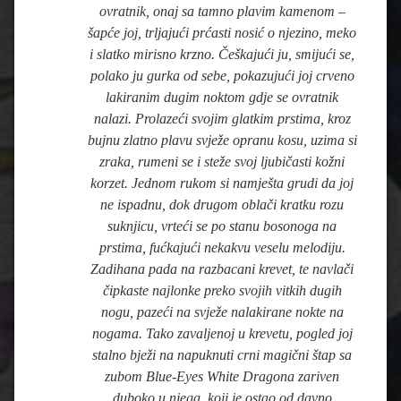
ovratnik, onaj sa tamno plavim kamenom –
šapće joj, trljajući prćasti nosić o njezino, meko
i slatko mirisno krzno. Češkajući ju, smijući se,
polako ju gurka od sebe, pokazujući joj crveno
lakiranim dugim noktom gdje se ovratnik
nalazi. Prolazeći svojim glatkim prstima, kroz
bujnu zlatno plavu svježe opranu kosu, uzima si
zraka, rumeni se i steže svoj ljubičasti kožni
korzet. Jednom rukom si namješta grudi da joj
ne ispadnu, dok drugom oblači kratku rozu
suknjicu, vrteći se po stanu bosonoga na
prstima, fućkajući nekakvu veselu melodiju.
Zadihana pada na razbacani krevet, te navlači
čipkaste najlonke preko svojih vitkih dugih
nogu, pazeći na svježe nalakirane nokte na
nogama. Tako zavaljenoj u krevetu, pogled joj
stalno bježi na napuknuti crni magični štap sa
zubom Blue-Eyes White Dragona zariven
duboko u njega, koji je ostao od davno