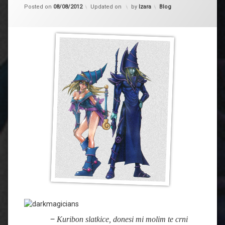
Kategorije:
Posted on
08/08/2012
Updated on
by
Izara
Blog
–
Kuribon slatkice, donesi mi molim te crni