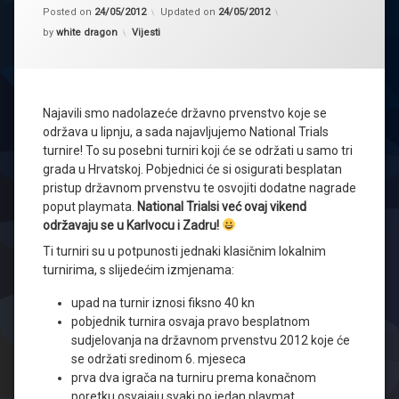
Posted on
24/05/2012
Updated on
24/05/2012
Kategorije:
by
white dragon
Vijesti
Najavili smo nadolazeće državno prvenstvo koje se
održava u lipnju, a sada najavljujemo National Trials
turnire! To su posebni turniri koji će se održati u samo tri
grada u Hrvatskoj. Pobjednici će si osigurati besplatan
pristup državnom prvenstvu te osvojiti dodatne nagrade
poput playmata.
National Trialsi već ovaj vikend
održavaju se u Karlvocu i Zadru!
Ti turniri su u potpunosti jednaki klasičnim lokalnim
turnirima, s slijedećim izmjenama:
upad na turnir iznosi fiksno 40 kn
pobjednik turnira osvaja pravo besplatnom
sudjelovanja na državnom prvenstvu 2012 koje će
se održati sredinom 6. mjeseca
prva dva igrača na turniru prema konačnom
poretku osvajaju svaki po jedan playmat