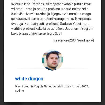
svjetska kina. Paradox, zli majstor dvoboja putuje kroz
vrijeme – probija se kroz prošlost kradući najmoćnija
čudovišta iz svih razdoblja. Njegove zle namjere mogu
se zaustaviti samo udruženim snagama svih majstora
dvoboja iz sadašnjosti i prošlosti. Sada se Yusei mora
vratiti u prošlost kako bi se udružio s Jadenom i Yugijem
kako bi zajednički ispravili prošlost!
[readmore]280[/readmore]
white dragon
Glavni urednik Yugioh Planet portala i državni prvak 2007.
godine.