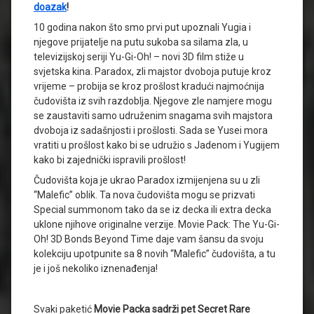
doazak
!
10 godina nakon što smo prvi put upoznali Yugia i
njegove prijatelje na putu sukoba sa silama zla, u
televizijskoj seriji Yu-Gi-Oh! – novi 3D film stiže u
svjetska kina. Paradox, zli majstor dvoboja putuje kroz
vrijeme – probija se kroz prošlost kradući najmoćnija
čudovišta iz svih razdoblja. Njegove zle namjere mogu
se zaustaviti samo udruženim snagama svih majstora
dvoboja iz sadašnjosti i prošlosti. Sada se Yusei mora
vratiti u prošlost kako bi se udružio s Jadenom i Yugijem
kako bi zajednički ispravili prošlost!
Čudovišta koja je ukrao Paradox izmijenjena su u zli
“Malefic” oblik. Ta nova čudovišta mogu se prizvati
Special summonom tako da se iz decka ili extra decka
uklone njihove originalne verzije. Movie Pack: The Yu-Gi-
Oh! 3D Bonds Beyond Time daje vam šansu da svoju
kolekciju upotpunite sa 8 novih “Malefic” čudovišta, a tu
je i još nekoliko iznenađenja!
Svaki paketić
Movie Packa sadrži pet Secret Rare