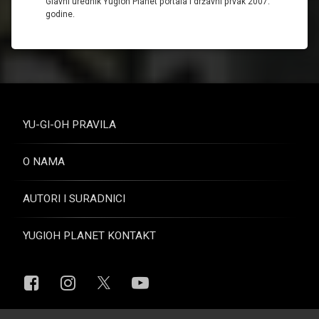
Glavni urednik Yugioh Planet portala i državni prvak 2007.
godine.
YU-GI-OH PRAVILA
O NAMA
AUTORI I SURADNICI
YUGIOH PLANET KONTAKT
Facebook
Instagram
YouTube
X.com
© Yugioh Planet. Sva prava pridržana.