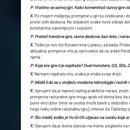
P: Vratimo se samoj igri. Kako komentiraš razvoj igre 
X:
Po mojem mišljenju promjene u igri su očekivane i dobr
protiv istih deckova. No izlaskom svake nove edicije dola
konstantno zanimljivom i svježom.
P: Prateći trendove igre, razne deckove, ban liste, i narav
X:
Teško je reći što Konami ima u planu i za kada. Proba
aktualna; primjerice vrlo je vjerovatno da će izdati Pend
njima.
P: Koja era igre ti je najdraža? Duel monsters, GX, 5Ds, Z
X:
Nemam najdražu eru, svaka je imala svoje draži.
P: Misliš li da se u stoljeću moderne tehnologije i razni
X:
Vjerujem da je najveći razlog praktične naravi, znači za
primjerice računalne igre mogu igrati od doma bez da se i
puno veći izbor čime se osoba može baviti u slobodno vri
nego neku online računalnu igru), interes za Tabletop i
P: Što misliš, koliko je Yu-Gi-Oh utjecao na osobu koja s
X:
Vjerujem da je dosta utjecao na mene, poglavito na n