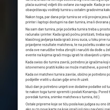
plaća sucima) vidjeti što ostane za nagrade. Kada je sve
obavještavaju voditelji turnira u ostalim gradovima kako 
Nakon toga, par dana prije turnira se vrši provjera jesu l
printer i laptopi dostupni na dan turnira, ima li dvorana gd
Na sam dan turnira, prije početka turnira treba u prostor
računala i printer. Kada igrači počnu pristizati, treba i
klasičnog javljanja kada igrači zovu suca, u toku prve ru
prijavljene rezultate matcheva, te na početku svake rund
onda sve narudžbe treba zbrojiti i naručiti da dođe u žel
evente na kojima igrači mogu igrati te obavijesti u njima 
Kada swiss dio turnira završi, potrebno je igračima koji 
istovremeno pratiti koliko se može matcheve, a pored toga 
Kada svi matchevi turnira završe, obično je potrebno po
podijelile vratiti u dućan gdje smo ih uzeli.
Idući dan je potrebno unijeti sve dodatne podatke od turni
te nakon toga turnir spremiti i poslati Konamiju. Pored t
poredak turnira, snimke matcheva s turnira, itd.).
Ostale pripreme koje se tiču posla kao judgea su ono 
ako su to nove karte na koje igrači još nisu naučeni i najv