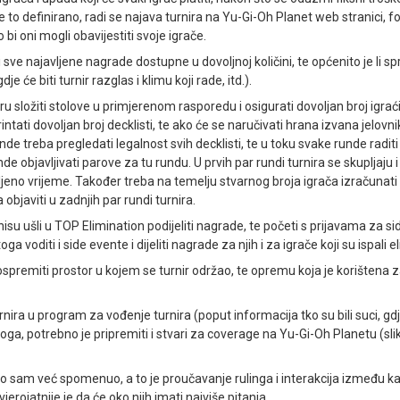
 to definirano, radi se najava turnira na Yu-Gi-Oh Planet web stranici, f
bi oni mogli obavijestiti svoje igrače.
i sve najavljene nagrade dostupne u dovoljnoj količini, te općenito je li sp
je će biti turnir razglas i klimu koji rade, itd.).
u složiti stolove u primjerenom rasporedu i osigurati dovoljan broj igraći
sprintati dovoljan broj decklisti, te ako će se naručivati hrana izvana jel
nde treba pregledati legalnost svih decklisti, te u toku svake runde radit
e objavljivati parove za tu rundu. U prvih par rundi turnira se skupljaju
jeno vrijeme. Također treba na temelju stvarnog broja igrača izračunati na
objaviti u zadnjih par rundi turnira.
nisu ušli u TOP Elimination podijeliti nagrade, te početi s prijavama za s
voditi i side evente i dijeliti nagrade za njih i za igrače koji su ispali 
spremiti prostor u kojem se turnir održao, te opremu koja je korištena za
ra u program za vođenje turnira (poput informacija tko su bili suci, gdje se
oga, potrebno je pripremiti i stvari za coverage na Yu-Gi-Oh Planetu (slike
što sam već spomenuo, a to je proučavanje rulinga i interakcija između 
jerojatnije je da će oko njih imati najviše pitanja.