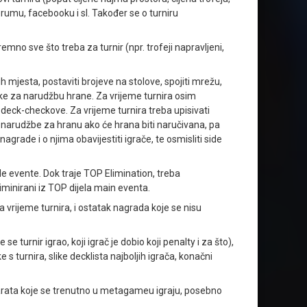
orumu, facebooku i sl. Također se o turniru
remno sve što treba za turnir (npr. trofeji napravljeni,
h mjesta, postaviti brojeve na stolove, spojiti mrežu,
ovnike za narudžbu hrane. Za vrijeme turnira osim
i deck-checkove. Za vrijeme turnira treba upisivati
 i narudžbe za hranu ako će hrana biti naručivana, pa
grade i o njima obavijestiti igrače, te osmisliti side
ide evente. Dok traje TOP Elimination, treba
eliminirani iz TOP dijela main eventa.
 vrijeme turnira, i ostatak nagrada koje se nisu
 turnir igrao, koji igrač je dobio koji penalty i za što),
 s turnira, slike decklista najboljih igrača, konačni
karata koje se trenutno u metagameu igraju, posebno