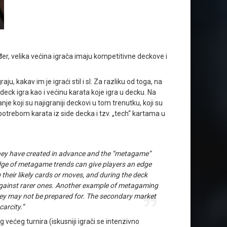
er, velika većina igrača imaju kompetitivne deckove i
ju, kakav im je igraći stil i sl. Za razliku od toga, na
i deck igra kao i većinu karata koje igra u decku. Na
 koji su najigraniji deckovi u tom trenutku, koji su
upotrebom karata iz side decka i tzv. „tech“ kartama u
they have created in advance and the “metagame”
edge of metagame trends can give players an edge
their likely cards or moves, and during the deck
 against rarer ones. Another example of metagaming
they may not be prepared for. The secondary market
arcity.“
ećeg turnira (iskusniji igrači se intenzivno