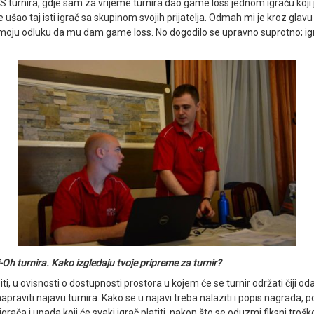
turnira, gdje sam za vrijeme turnira dao game loss jednom igraču koji je 
t je ušao taj isti igrač sa skupinom svojih prijatelja. Odmah mi je kroz gla
a moju odluku da mu dam game loss. No dogodilo se upravno suprotno; igra
i-Oh turnira. Kako izgledaju tvoje pripreme za turnir?
, u ovisnosti o dostupnosti prostora u kojem će se turnir održati čiji oda
raviti najavu turnira. Kako se u najavi treba nalaziti i popis nagrada, po
ača i upada koji će svaki igrač platiti, nakon što se oduzmi fiksni troško