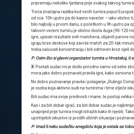
pripremaju nekoliko tjedana prije svakog takvog turnira,
Treća značajna razlika kod većih turnira poput Europskog p
od cca. 10h ujutro pa do kasno navečer – iako obično turn
bilo najbolji u prvom danu, s početkom u 9h ujutro pa o
takvom većem turniru je obično dosta duga (90-120 minuta
igre, upisati rezultate svih matcheva, objaviti parove nov
igraju brze deckove koji završe match za 20-tak minuta,
treba sačuvati koncentraciju i biti odmoren kroz cijeli d
P: Osim što si glavni organizator turnira u Hrvatskoj, ti s
X:
Postati sudac mi je došlo prirodno samo od sebe zb
mora jako dobro poznavati pravila igre, kako osnovna ta
No dobro poznavanje pravila i polaganje „Rulings Com
je osoba koja aktivno sudi na turnirima i time stječe is
Biti sudac ima svoje prednosti i mane, te postoji velika 
Kao i za biti dobar igrač, za biti dobar sudac je najbitn
unaprijed prije turnira mogli istražiti kako ih riješiti.
upotrijebiti iskustvo iz prošlih sličnih situacija i poznava
P: Imaš li neku sudačku anegdotu koja je ostala sa tob