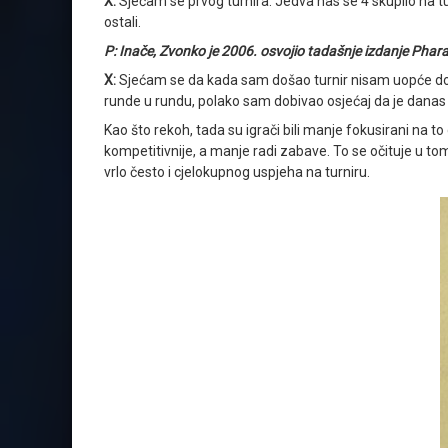
X:
Sjećam se prvog turnira. Jedva nas se 4 skupilo na tur
ostali.
P: Inače, Zvonko je 2006. osvojio tadašnje izdanje Pha
X:
Sjećam se da kada sam došao turnir nisam uopće došao
runde u rundu, polako sam dobivao osjećaj da je danas moj
Kao što rekoh, tada su igrači bili manje fokusirani na t
kompetitivnije, a manje radi zabave. To se očituje u t
vrlo često i cjelokupnog uspjeha na turniru.