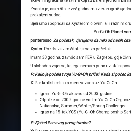
aktivnim igračima te svima koji su barem jednom bili n
Zvonko je, osim što je već godinama vjeran igrač ujedno 
prekaljeni sudac.
Sjeli smo i popričali sa Xysterom o ovim, ali i razni
Yu-Gi-Oh Planet vam 
ponterosso:
Za početak, vjerujemo da neki od naših čitate
Xyster:
Pozdrav svim čitateljima za početak.
Imam 30 godina, završio sam FER u Zagrebu, gdje živi
U slobodno vrijeme, kojega nemam puno uz stalni posao 
P: Kako je počela tvoja Yu-Gi-Oh priča? Kada si počeo ka
X:
Par kratkih crtica o meni vezano uz Yu-Gi-Oh:
Igram Yu-Gi-Oh aktivno od 2003. godine
Otprilike od 2009. godine vodim Yu-Gi-Oh Organize
Nationalsa, Summer/Winter/Spring Challengea
igrao na 15-tak YCS (Yu-Gi-Oh Championship Series) 
P: Sjećaš li se svog prvog turnira?