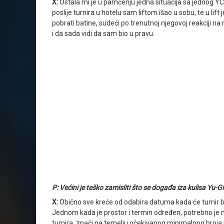
X:
Ostala mi je u pamćenju jedna situacija sa jednog YCS 
poslije turnira u hotelu sam liftom išao u sobu, te u lif
pobrati batine, sudeći po trenutnoj njegovoj reakciji n
i da sada vidi da sam bio u pravu.
P: Većini je teško zamisliti što se događa iza kulisa Yu-G
X:
Obično sve kreće od odabira datuma kada će turnir biti
Jednom kada je prostor i termin određen, potrebno je nap
turnira, znači na temelju očekivanog minimalnog broja igr