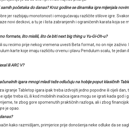
od samih početaka do danas? Kroz godine se dinamika igre mijenjala novi
e jer razbijaju monotonost i omogućavaju različite stilove igre. Svakom ig
ze novi deckovi, a tu je i lista zabranjenih i ograničenih karata koja se mi
no formate, što misliš, što će biti next big thing u Yu-Gi-Oh-u?
li su recimo prije nekog vremena uvesti Beta format, no on nije zaživio.
ulum karte koje imaju različitu crvenu i plavu Pendulum scalu, te jedan il
exal ili ARC V?
h računalnih igara mnogi mladi teže odlučuju na hobije poput klasičnih Tabl
 igranje Tabletop igara ipak treba izdvojiti jedno popodne ili cijeli dan, t
gdje treba ići, ili kod mobilnih inačica igara mogu se igrati kada god i g
jeme, te zbog gore spomenutih praktičnih razloga, ali i zbog financijskih
gre je opao.
i danas?
ačin kako razmišljam, primjerice prije donošenja neke odluke da se sag