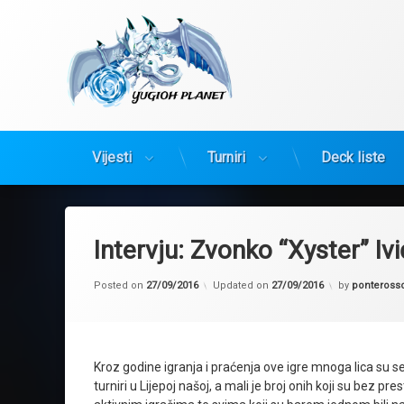
Yugioh Planet
Vijesti
Turniri
Deck liste
Preskoči
na
sadržaj
Intervju: Zvonko “Xyster” Ivi
Posted on
27/09/2016
Updated on
27/09/2016
by
ponteross
Kroz godine igranja i praćenja ove igre mnoga lica su se
turniri u Lijepoj našoj, a mali je broj onih koji su bez 