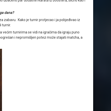
ilo ubačeno par dodatnih karata iz boostera, slično kao i
oga dana?
zabavu. Kako je turnir protjecao i ja pobjeđivao iz
 turnir.
 na većim turnirima se vidi na igračima da igraju puno
 pogrešan i nepromišljen potez može stajati matcha, a