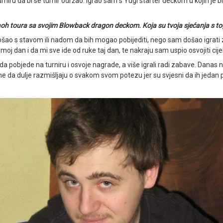
niru da bi se turnir održao. Igrao sam s Yugi starter deckom u kojih je b
raoh toura sa svojim Blowback dragon deckom. Koja su tvoja sjećanja s t
 s stavom ili nadom da bih mogao pobijediti, nego sam došao igrati za 
 dan i da mi sve ide od ruke taj dan, te nakraju sam uspio osvojiti cijeli
o da pobjede na turniru i osvoje nagrade, a više igrali radi zabave. Danas
ome da dulje razmišljaju o svakom svom potezu jer su svjesni da ih jedan