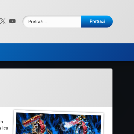
Pretraži:
ebook
nstagram
X.com
YouTube
Oh
 lica