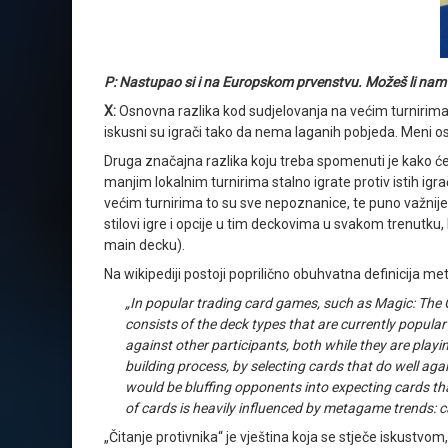
P: Nastupao si i na Europskom prvenstvu. Možeš li nam 
X:
Osnovna razlika kod sudjelovanja na većim turnirima 
iskusni su igrači tako da nema laganih pobjeda. Meni osob
Druga značajna razlika koju treba spomenuti je kako ćete ig
manjim lokalnim turnirima stalno igrate protiv istih igrač
većim turnirima to su sve nepoznanice, te puno važnije
stilovi igre i opcije u tim deckovima u svakom trenutku,
main decku).
Na wikipediji postoji poprilično obuhvatna definicija m
„In popular trading card games, such as Magic: The
consists of the deck types that are currently popul
against other participants, both while they are play
building process, by selecting cards that do well a
would be bluffing opponents into expecting cards th
of cards is heavily influenced by metagame trends: c
„Čitanje protivnika“ je vještina koja se stječe iskust