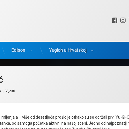
Fac
I
Edison
Yugioh u Hrvatskoj
ć
Kategorije:
o
Vijesti
 mijenjala – više od desetljeća prošlo je otkako su se održali prvi Yu-Gi-
prestanka, od samoga početka aktivni na našoj sceni. Jedno od najpoznatijih