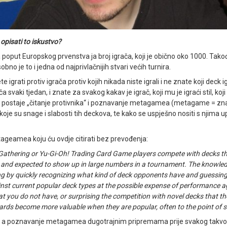
opisati to iskustvo?
poput Europskog prvenstva ja broj igrača, koji je obično oko 1000. Takođ
no je to i jedna od najprivlačnijih stvari većih turnira.
rati protiv igrača protiv kojih nikada niste igrali i ne znate koji deck igra
a svaki tjedan, i znate za svakog kakav je igrač, koji mu je igraći stil, koj
 postaje „čitanje protivnika“ i poznavanje metagamea (metagame = znanje
 koje su snage i slabosti tih deckova, te kako se uspješno nositi s njima 
etageamea koju ću ovdje citirati bez prevođenja:
 Gathering or Yu-Gi-Oh! Trading Card Game players compete with decks 
ar and expected to show up in large numbers in a tournament. The knowl
ing by quickly recognizing what kind of deck opponents have and guessing 
gainst current popular deck types at the possible expense of performance
at you do not have, or surprising the competition with novel decks that 
ards become more valuable when they are popular, often to the point of sc
vom, a poznavanje metagamea dugotrajnim pripremama prije svakog takvog v