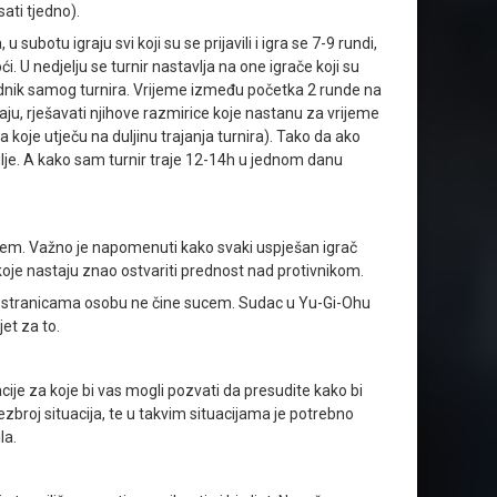
ati tjedno).
ubotu igraju svi koji su se prijavili i igra se 7-9 rundi,
i. U nedjelju se turnir nastavlja na one igrače koji su
bjednik samog turnira. Vrijeme između početka 2 runde na
aju, rješavati njihove razmirice koje nastanu za vrijeme
a koje utječu na duljinu trajanja turnira). Tako da ako
dulje. A kako sam turnir traje 12-14h u jednom danu
jem. Važno je napomenuti kako svaki uspješan igrač
koje nastaju znao ostvariti prednost nad protivnikom.
eb stranicama osobu ne čine sucem. Sudac u Yu-Gi-Ohu
et za to.
acije za koje bi vas mogli pozvati da presudite kako bi
bezbroj situacija, te u takvim situacijama je potrebno
la.