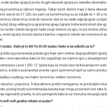
 svaki tjedan igrajući protiv drugih iskusnih igrača po nekoliko desetaka s
rvenstva je njihovo trajanje. Takav turnir obično traje 2 dana vikenda, u s
ir završi do 21-22h, bio sam na turnirima koji su se oduljili do 1-2h u noć
pet kroz sličan broj rundi do navečer dok se ne nađe najbolji igrač i po
) zbog velikog broj igrača koji igraju (igrače treba kontrolirati dok igr
e runde i čekati da igrači nađu svoje stolove za igru, te još stotine sitnic
 većini igrača zna biti dosta iritantno i naporno čekati sat vremena ili 
an.
i i sudac. Kako je to biti Yu-Gi-Oh sudac i kako si se odlučio za to?
og dobrog poznavanja pravila igre koje sam stekao dugogodišnjim igran
ko i ona napredna, kako bi što uspješnije za vrijeme igre u situacijama 
prehension Level 1 (RC-1)“ ispita koje se može naći na Konamijevim w
kustvo, a dobro poznavanje pravila i gore spomenuti ispit su samo preduvj
razlika u suđenju na malim turnirima i velikim turnirima.
ije iskustvo i priprema. Treba aktivno pratiti metagame, te predvidjeti situ
 Također, postoji bezbroj kombinacija karata koje mogu proizvesti isto tako 
nje naprednih pravila, te isto primijeniti kako bi se trenutna situacija riješi
om svih ovih godina otkako si sudac?