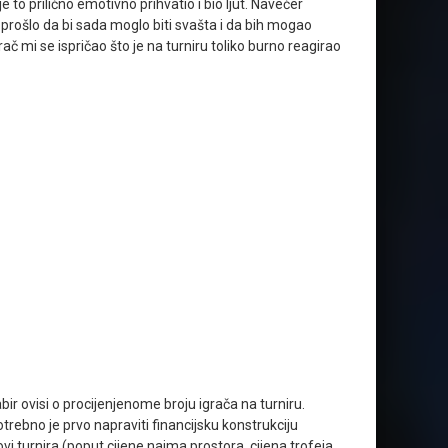
to prilično emotivno prihvatio i bio ljut. Navečer
vu prošlo da bi sada moglo biti svašta i da bih mogao
č mi se ispričao što je na turniru toliko burno reagirao
bir ovisi o procijenjenome broju igrača na turniru.
trebno je prvo napraviti financijsku konstrukciju
vi turnira (poput cijene najma prostora, cijena trofeja,