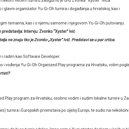
a nekom većem turniru zasigurno je ono Zvonka “Xyster” Ivića.
i glavni organizator Yu-Gi-Oh turnira i događanja u hrvatskoj, kao i
m drugim temama, kao i o njemu samome i njegovom Yu-Gi-Oh putovanju.
predstavlja: Intervju: Zvonko “Xyster” Ivić
lja ne znaju tko je Zvonko „Xyster“ Ivić. Predstavi se u par crtica.
m i radim kao Software Developer.
i vođenja Yu-Gi-Oh Organized Play programa za Hrvatsku, volim pogledati 
rtati?
d Play program za Hrvatsku, osobno vodim i sudim lokalne turnire u Zag
turnira i Europskih prvenstava po cijeloj Europi, te sudio na nekolicini 