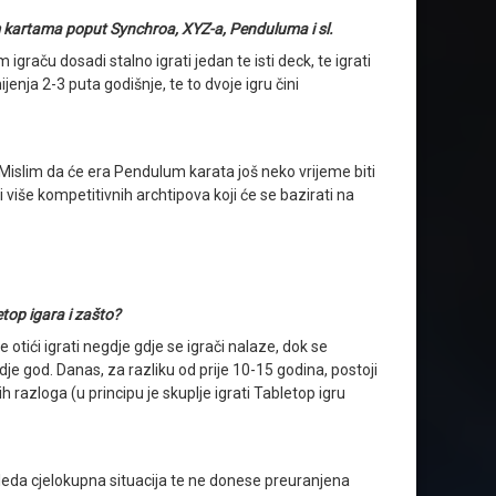
m kartama poput Synchroa, XYZ-a, Penduluma i sl.
raču dosadi stalno igrati jedan te isti deck, te igrati
jenja 2-3 puta godišnje, te to dvoje igru čini
 Mislim da će era Pendulum karata još neko vrijeme biti
i više kompetitivnih archtipova koji će se bazirati na
etop igara i zašto?
e otići igrati negdje gdje se igrači nalaze, dok se
dje god. Danas, za razliku od prije 10-15 godina, postoji
 razloga (u principu je skuplje igrati Tabletop igru
leda cjelokupna situacija te ne donese preuranjena