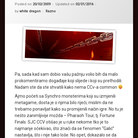
Posted on
20/02/2009
Updated on
02/01/2016
Kategorije:
by
white dragon
Razno
Pa, sada kad sam dobio vašu pažnju volio bih da malo
prokomentiramo događaje koji slijede i koji su prethodili.
Nadam ste da ste shvatili kako nema CCv-a common
Ajmo početi sa Synchro monsterima koji su izmjenili
metagame, dosta je o njima bilo riječi, mislim da ne
trebamo ponavljat kako su promijenili način igre. No tu je
nešto zanimljivije možda – Pharaoh Tour, tj. Fortune
Finals. SJC CCV otišao je u ruke nekome tko je to
najmanje očekivao, što znači da se fenomen “Galić”
nastavlja, što i nije tako loše. No opet, dokazalo se da