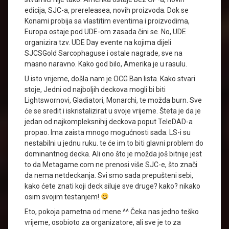
edicija, SJC-a, prereleasea, novih proizvoda. Dok se
Konami probija sa vlastitim eventima i proizvodima,
Europa ostaje pod UDE-om zasada čini se. No, UDE
organizira tzv. UDE Day evente na kojima dijeli
SJCSGold Sarcophaguse i ostale nagrade, sve na
masno naravno. Kako god bilo, Amerika je u rasulu.
U isto vrijeme, došla nam je OCG Ban lista. Kako stvari
stoje, Jedni od najboljih deckova mogli bi biti
Lightswornovi, Gladiatori, Monarchi, te možda burn. Sve
će se sredit i iskristalizirat u svoje vrijeme. Šteta je da je
jedan od najkompleksnihij deckova poput TeleDAD-a
propao. Ima zaista mnogo mogućnosti sada. LS-i su
nestabilni u jednu ruku. te će im to biti glavni problem do
dominantnog decka. Ali ono što je možda još bitnije jest
to da Metagame.com ne prenosi više SJC-e, što znači
da nema netdeckanja. Svi smo sada prepušteni sebi,
kako ćete znati koji deck siluje sve druge? kako? nikako
osim svojim testanjem!
Eto, pokoja pametna od mene ^^ Čeka nas jedno teško
vrijeme, osobioto za organizatore, ali sve je to za