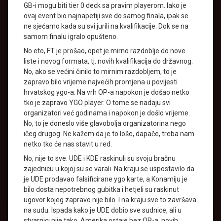
GB-i mogu biti tier 0 deck sa pravim playerom. Iako je
ovaj event bio najnapetiji sve do samog finala, ipak se
ne sjećamo kada su svi jurili na kvalifikacije. Dok se na
samom finalu igralo opušteno.
No eto, FT je prošao, opet je mirno razdoblje do nove
liste i novog formata, tj. novih kvalifikacija do državnog.
No, ako se većini činilo to mirnim razdobljem, to je
zapravo bilo vrijeme najvećih promjena u povijesti
hrvatskog ygo-a. Na vrh OP-a napokon je došao netko
tko je zapravo YGO player. O tome se nadaju svi
organizatori već godinama i napokon je došlo vrijeme.
No, to je doneslo više glavobolja organizatorina nego
ičeg drugog. Ne kažem da je to loše, dapače, treba nam
netko tko će nas stavit u red.
No, nije to sve. UDE i KDE raskinuli su svoju bračnu
zajednicu u kojoj su se varali. Na kraju se uspostavilo da
je UDE prodavao falsificirane ygo karte, a Konamiju je
bilo dosta nepotrebnog gubitka i hetjeli su raskinut
ugovor kojeg zapravo nije bilo. I na kraju sve to završava
na sudu. Ispada kako je UDE dobio sve sudnice, ali u
stvarnici nije tako. Amerika ostaje bez OP-a, novih