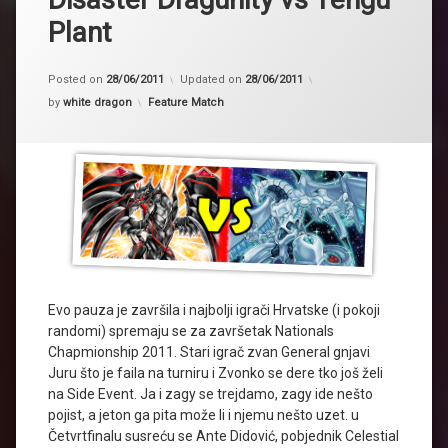
Plant
Posted on
28/06/2011
Updated on
28/06/2011
Kategorije:
by
white dragon
Feature Match
Evo pauza je završila i najbolji igrači Hrvatske (i pokoji
randomi) spremaju se za završetak Nationals
Chapmionship 2011. Stari igrač zvan General gnjavi
Juru što je faila na turniru i Zvonko se dere tko još želi
na Side Event. Ja i zagy se trejdamo, zagy ide nešto
pojist, a jeton ga pita može li i njemu nešto uzet. u
Četvrtfinalu susreću se Ante Didović, pobjednik Celestial