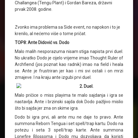
Challangea (Tengu Plant) i Gordan Bareza, državni
prvak 2008. godine.
Zvonko ima problema sa Side event, no napokon i to je
krenilo, al nećemo više o tome pričat.
TOP8: Ante Didović vs. Dodo
Malo malih nesporazuma nisam stiga napista prvi duel.
No ukratko Dodo je cijelo vrijeme imao Thought Ruler of
Archfiend (jos poznat kao radnik) imao na field i heala
se. Ante je frustriran jer kao i mi svi ostali i on mrzi
zmajeve. I na kraju ante izgubi prvi duel.
2. Duel.
Malo pričice o miss playima te malo sajdanja i igra se
nastavlja. Ante i brzinski sajda dok Dodo pažljivo mislio
što bi sajda jer zna on skime igra.
Dodo bi igra prvi, ali ante mu ne daje to pravo. Ante
summona Reborn Tengua i set spell/trap kartu. Dodo na
potezu i seta 3 spell/trap karte. Ante summona
Lonefire Blossoma i Dodo mu dozvoljava da koristi