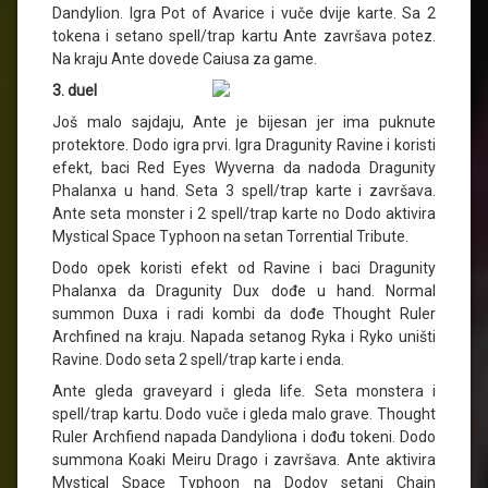
Dandylion. Igra Pot of Avarice i vuče dvije karte. Sa 2
tokena i setano spell/trap kartu Ante završava potez.
Na kraju Ante dovede Caiusa za game.
3. duel
Još malo sajdaju, Ante je bijesan jer ima puknute
protektore. Dodo igra prvi. Igra Dragunity Ravine i koristi
efekt, baci Red Eyes Wyverna da nadoda Dragunity
Phalanxa u hand. Seta 3 spell/trap karte i završava.
Ante seta monster i 2 spell/trap karte no Dodo aktivira
Mystical Space Typhoon na setan Torrential Tribute.
Dodo opek koristi efekt od Ravine i baci Dragunity
Phalanxa da Dragunity Dux dođe u hand. Normal
summon Duxa i radi kombi da dođe Thought Ruler
Archfined na kraju. Napada setanog Ryka i Ryko uništi
Ravine. Dodo seta 2 spell/trap karte i enda.
Ante gleda graveyard i gleda life. Seta monstera i
spell/trap kartu. Dodo vuče i gleda malo grave. Thought
Ruler Archfiend napada Dandyliona i dođu tokeni. Dodo
summona Koaki Meiru Drago i završava. Ante aktivira
Mystical Space Typhoon na Dodov setani Chain