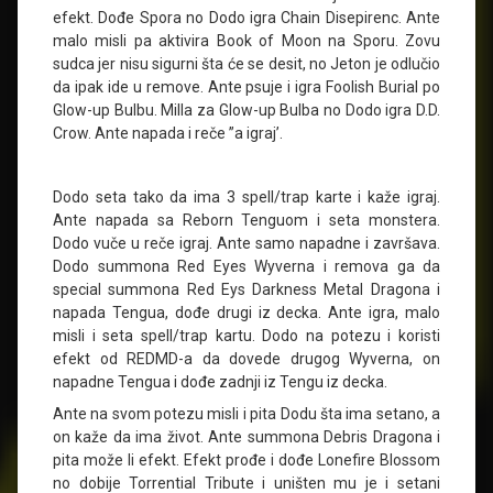
efekt. Dođe Spora no Dodo igra Chain Disepirenc. Ante
malo misli pa aktivira Book of Moon na Sporu. Zovu
sudca jer nisu sigurni šta će se desit, no Jeton je odlučio
da ipak ide u remove. Ante psuje i igra Foolish Burial po
Glow-up Bulbu. Milla za Glow-up Bulba no Dodo igra D.D.
Crow. Ante napada i reče ”a igraj’.
Dodo seta tako da ima 3 spell/trap karte i kaže igraj.
Ante napada sa Reborn Tenguom i seta monstera.
Dodo vuče u reče igraj. Ante samo napadne i završava.
Dodo summona Red Eyes Wyverna i remova ga da
special summona Red Eys Darkness Metal Dragona i
napada Tengua, dođe drugi iz decka. Ante igra, malo
misli i seta spell/trap kartu. Dodo na potezu i koristi
efekt od REDMD-a da dovede drugog Wyverna, on
napadne Tengua i dođe zadnji iz Tengu iz decka.
Ante na svom potezu misli i pita Dodu šta ima setano, a
on kaže da ima život. Ante summona Debris Dragona i
pita može li efekt. Efekt prođe i dođe Lonefire Blossom
no dobije Torrential Tribute i uništen mu je i setani