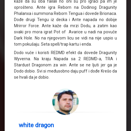
kaže da su oba failali no oni su pro igrači pa im je
oprošteno. Ante igra Reborn na Dodinog Dragunity
Phalanxa i summona Reborn Tengua i dovede Brionaca.
Dođe drugi Tengu iz decka i Ante napada no dobije
Mrirror Force. Ante kaže da mrzi Dodu, a zatim kao
svaki pro mora igrat Pot of Avarice u nadi na povuče
Dark Hole. No na njegovom licu se vidi na nije uspio u
tom pokušaju. Seta spell/trap kartu i enda.
Dodo vuče i koristi REDMD efekt da dovede Dragunity
Wyverna. Na kraju Napada sa 2 REDMD-a, TRA i
Stardust Dragonom za win. Ante se ne ljuti jer ga je
Dodo dobio. Svi si međusobno daju puff i dođe Krešo da
se hvali da je dobio.
white dragon