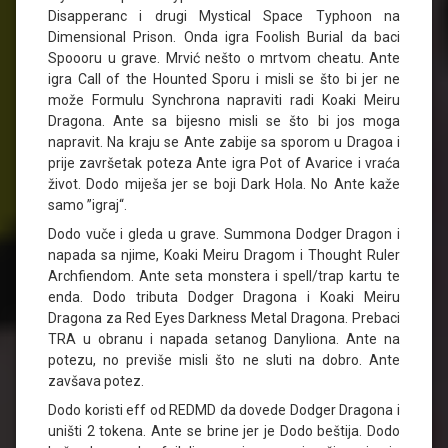
Disapperanc i drugi Mystical Space Typhoon na
Dimensional Prison. Onda igra Foolish Burial da baci
Spoooru u grave. Mrvić nešto o mrtvom cheatu. Ante
igra Call of the Hounted Sporu i misli se što bi jer ne
može Formulu Synchrona napraviti radi Koaki Meiru
Dragona. Ante sa bijesno misli se što bi jos moga
napravit. Na kraju se Ante zabije sa sporom u Dragoa i
prije završetak poteza Ante igra Pot of Avarice i vraća
život. Dodo miješa jer se boji Dark Hola. No Ante kaže
samo ”igraj“.
Dodo vuče i gleda u grave. Summona Dodger Dragon i
napada sa njime, Koaki Meiru Dragom i Thought Ruler
Archfiendom. Ante seta monstera i spell/trap kartu te
enda. Dodo tributa Dodger Dragona i Koaki Meiru
Dragona za Red Eyes Darkness Metal Dragona. Prebaci
TRA u obranu i napada setanog Danyliona. Ante na
potezu, no previše misli što ne sluti na dobro. Ante
zavšava potez.
Dodo koristi eff od REDMD da dovede Dodger Dragona i
uništi 2 tokena. Ante se brine jer je Dodo beštija. Dodo