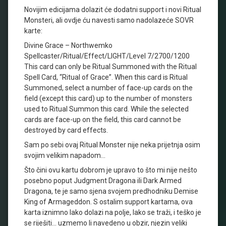
Novijim edicijama dolazit će dodatni support i novi Ritual
Monsteri, ali ovdje ću navesti samo nadolazeće SOVR
karte:
Divine Grace – Northwemko
Spellcaster/Ritual/Effect/LIGHT/Level 7/2700/1200
This card can only be Ritual Summoned with the Ritual
Spell Card, “Ritual of Grace”. When this card is Ritual
Summoned, select a number of face-up cards on the
field (except this card) up to the number of monsters
used to Ritual Summon this card. While the selected
cards are face-up on the field, this card cannot be
destroyed by card effects.
Sam po sebi ovaj Ritual Monster nije neka prijetnja osim
svojim velikim napadom…
Što čini ovu kartu dobrom je upravo to što mi nije nešto
posebno poput Judgment Dragona ili Dark Armed
Dragona, te je samo sjena svojem predhodniku Demise
King of Armageddon. S ostalim support kartama, ova
karta iznimno lako dolazi na polje, lako se traži, i teško je
se riješiti… uzmemo li navedeno u obzir, njezin veliki