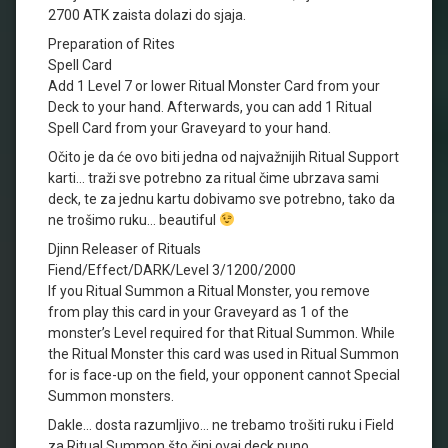
2700 ATK zaista dolazi do sjaja.
Preparation of Rites
Spell Card
Add 1 Level 7 or lower Ritual Monster Card from your
Deck to your hand. Afterwards, you can add 1 Ritual
Spell Card from your Graveyard to your hand.
Očito je da će ovo biti jedna od najvažnijih Ritual Support
karti… traži sve potrebno za ritual čime ubrzava sami
deck, te za jednu kartu dobivamo sve potrebno, tako da
ne trošimo ruku… beautiful
Djinn Releaser of Rituals
Fiend/Effect/DARK/Level 3/1200/2000
If you Ritual Summon a Ritual Monster, you remove
from play this card in your Graveyard as 1 of the
monster’s Level required for that Ritual Summon. While
the Ritual Monster this card was used in Ritual Summon
for is face-up on the field, your opponent cannot Special
Summon monsters.
Dakle… dosta razumljivo… ne trebamo trošiti ruku i Field
za Ritual Summon što čini ovaj deck puno