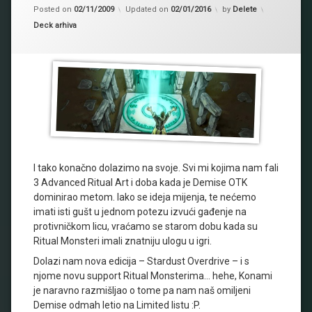
Posted on
02/11/2009
Updated on
02/01/2016
by
Delete
Kategorije:
Deck arhiva
I tako konačno dolazimo na svoje. Svi mi kojima nam fali
3 Advanced Ritual Art i doba kada je Demise OTK
dominirao metom. Iako se ideja mijenja, te nećemo
imati isti gušt u jednom potezu izvući gađenje na
protivničkom licu, vraćamo se starom dobu kada su
Ritual Monsteri imali znatniju ulogu u igri.
Dolazi nam nova edicija – Stardust Overdrive – i s
njome novu support Ritual Monsterima… hehe, Konami
je naravno razmišljao o tome pa nam naš omiljeni
Demise odmah letio na Limited listu :P.