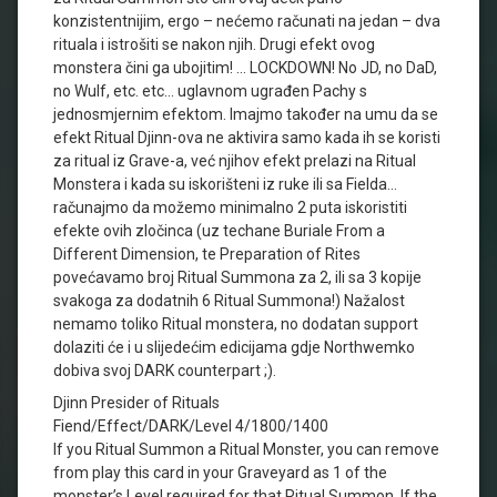
konzistentnijim, ergo – nećemo računati na jedan – dva
rituala i istrošiti se nakon njih. Drugi efekt ovog
monstera čini ga ubojitim! … LOCKDOWN! No JD, no DaD,
no Wulf, etc. etc… uglavnom ugrađen Pachy s
jednosmjernim efektom. Imajmo također na umu da se
efekt Ritual Djinn-ova ne aktivira samo kada ih se koristi
za ritual iz Grave-a, već njihov efekt prelazi na Ritual
Monstera i kada su iskorišteni iz ruke ili sa Fielda…
računajmo da možemo minimalno 2 puta iskoristiti
efekte ovih zločinca (uz techane Buriale From a
Different Dimension, te Preparation of Rites
povećavamo broj Ritual Summona za 2, ili sa 3 kopije
svakoga za dodatnih 6 Ritual Summona!) Nažalost
nemamo toliko Ritual monstera, no dodatan support
dolaziti će i u slijedećim edicijama gdje Northwemko
dobiva svoj DARK counterpart ;).
Djinn Presider of Rituals
Fiend/Effect/DARK/Level 4/1800/1400
If you Ritual Summon a Ritual Monster, you can remove
from play this card in your Graveyard as 1 of the
monster’s Level required for that Ritual Summon. If the