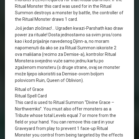
Ritual Monster this card was used for in the Ritual
Summon destroys a monster by battle, the controller of
the Ritual Monster draws 1 card.
Još jedan zločinac!… Ugrađen kwazi-Parshath kao draw
power za rituale! Dosta jednostavno sa svim pros/cons
kao i kod prijašnje navedenog Djinn-a, no moram
napomenuti da ako se za Ritual Summon iskoriste 2
ova mališana (recimo za Demise-a), kontrolor Ritual
Monstera svejedno vuče samo jednu kartu po
zgaženom monsteru (s druge strane, ovaj se monster
može lijepo iskoristiti sa Demise-ovom boljom
polovicom Ruin, Queen of Oblivion).
Ritual of Grace
Ritual Spell Card
This card is used to Ritual Summon “Divine Grace –
Northwemko”. You must also offer monsters as a
Tribute whose total Levels equal 7 or more from the
field or your hand. You can remove this card in your
Graveyard from play to prevent 1 face-up Ritual
Monster you control from being targeted by the effects