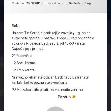
Kategorije:
Posted on
28/08/2011
Updated on
by
Tin Sertić
Blog
Bok!
Ja sam Tin Sertić, dječak koji je zavolio yu-gi-oh od
svoje pete godine. U nastavu Bloga ću reći općenito o
yu-gi-oh. Prosjećni Deck sadrži od 45-50 karata.
Najpoželjnije je imati:
21 čudovište
12 Spell karata
12 Trep karata
Nije važno jeli imate odličan Deck nego Da li znate
kartati i koliko poznajete svoje karte.
P.S Ne zaboravite pitati ako vas nešto zanima.
Pozdrav