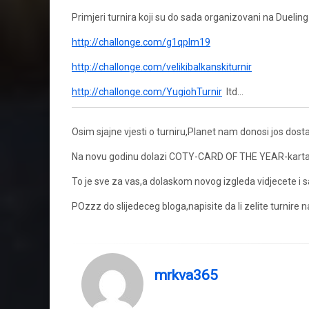
Primjeri turnira koji su do sada organizovani na Duelin
http://challonge.com/g1qplm19
http://challonge.com/velikibalkanskiturnir
http://challonge.com/YugiohTurnir
Itd…
Osim sjajne vjesti o turniru,Planet nam donosi jos dosta 
Na novu godinu dolazi COTY-CARD OF THE YEAR-karta go
To je sve za vas,a dolaskom novog izgleda vidjecete i 
POzzz do slijedeceg bloga,napisite da li zelite turnire n
mrkva365