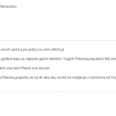
g Networku-
novih vjesti,a jos jednu cu vam otkriti ja.
dine koju ce napisati glavni direktor Yugioh Planeta,popularni Wd-wh
sami sta nam Planet sve donosi.
a Planetu,prijavite se na dn ako da,i recite mi misljenje o turnirima na Y