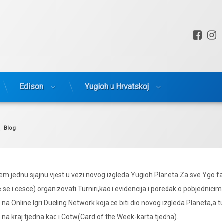
Fac
I
Edison
Yugioh u Hrvatskoj
Kategorije:
Blog
 jednu sjajnu vjest u vezi novog izgleda Yugioh Planeta.Za sve Ygo f
e i cesce) organizovati Turniri,kao i evidencija i poredak o pobjednicim
 na Online Igri Dueling Network koja ce biti dio novog izgleda Planeta,a tur
 na kraj tjedna kao i Cotw(Card of the Week-karta tjedna).