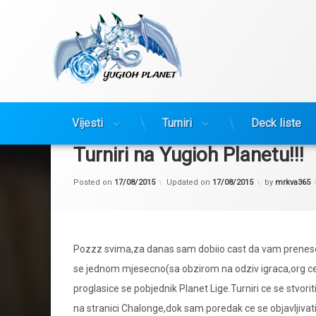
Yugioh Planet
Preskoči
Vijesti
Turniri
Deck liste
na
sadržaj
Turniri na Yugioh Planetu!!!
Posted on
17/08/2015
Updated on
17/08/2015
by
mrkva365
Pozzz svima,za danas sam dobiio cast da vam prenesem
se jednom mjesecno(sa obzirom na odziv igraca,org ce s
proglasice se pobjednik Planet Lige.Turniri ce se stvoriti
na stranici Chalonge,dok sam poredak ce se objavljivati