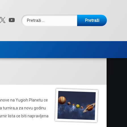
Pretraži:
ebook
nstagram
X.com
YouTube
anove na Yugioh Planetu ce
a turnira,a za novu godinu
nir lista ce biti napravljena