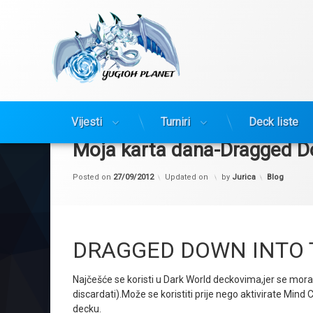
Yugioh Planet
Preskoči
na
Vijesti
Turniri
Deck liste
sadržaj
Moja karta dana-Dragged D
Kategorije:
Posted on
27/09/2012
Updated on
by
Jurica
Blog
DRAGGED DOWN INTO 
Najčešće se koristi u Dark World deckovima,jer se mora 
discardati).Može se koristiti prije nego aktivirate Mind 
decku.