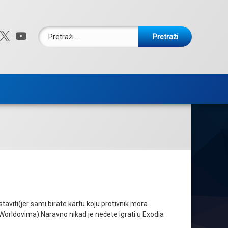
Pretraži:
ebook
nstagram
X.com
YouTube
aviti(jer sami birate kartu koju protivnik mora
rk Worldovima).Naravno nikad je nećete igrati u Exodia