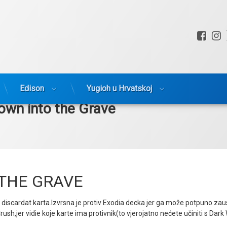
Fac
I
Edison
Yugioh u Hrvatskoj
own into the Grave
THE GRAVE
discardat karta.Izvrsna je protiv Exodia decka jer ga može potpuno zaust
Crush,jer vidie koje karte ima protivnik(to vjerojatno nećete učiniti s Da