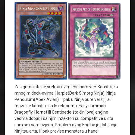
Zasigurno ste se sreli sa ovim enginom već. Koristi se u
mnogim deck-ovima, Harpie(Dark Simorg Ninja), Ninja
Pendulum(Apex Avien) ili pak u Ninja pure verziji, ali
moze se koristiti i sa Inzektorima. Easy summon
Dragonfly, Hornet ili Centipede što čini ovaj engine
veoma dobar, i sa njim Inzektori su competitive u šta
sam se i sam uvjerio. Problem ovog Engine je dobijanje
Ninjitsu arta, ili pak previse monstera u hand.