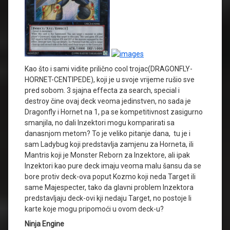
Kao što i sami vidite prilično cool trojac(DRAGONFLY-
HORNET-CENTIPEDE), koji je u svoje vrijeme rušio sve
pred sobom. 3 sjajna effecta za search, special i
destroy čine ovaj deck veoma jedinstven, no sada je
Dragonfly i Hornet na 1, pa se kompetitivnost zasigurno
smanjila, no dali Inzektori mogu komparirati sa
danasnjom metom? To je veliko pitanje dana, tu je i
sam Ladybug koji predstavlja zamjenu za Horneta, ili
Mantris koji je Monster Reborn za Inzektore, ali ipak
Inzektori kao pure deck imaju veoma malu šansu da se
bore protiv deck-ova poput Kozmo koji neda Target ili
same Majespecter, tako da glavni problem Inzektora
predstavljaju deck-ovi kji nedaju Target, no postoje li
karte koje mogu pripomoći u ovom deck-u?
Ninja Engine