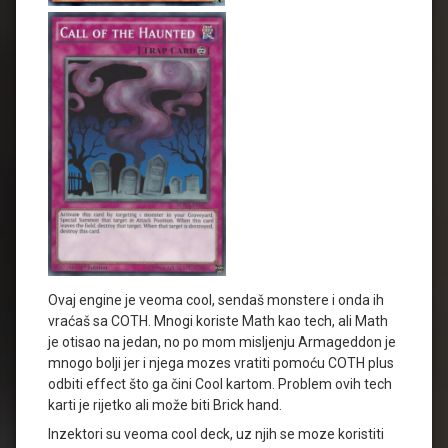
Ovaj engine je veoma cool, sendaš monstere i onda ih
vraćaš sa COTH. Mnogi koriste Math kao tech, ali Math
je otisao na jedan, no po mom misljenju Armageddon je
mnogo bolji jer i njega mozes vratiti pomoću COTH plus
odbiti effect što ga čini Cool kartom. Problem ovih tech
karti je rijetko ali može biti Brick hand.
Inzektori su veoma cool deck, uz njih se moze koristiti