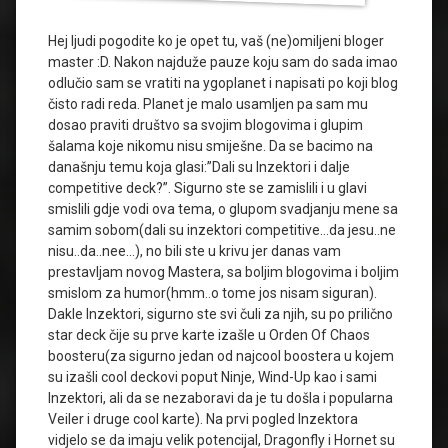
Hej ljudi pogodite ko je opet tu, vaš (ne)omiljeni bloger
master :D. Nakon najduže pauze koju sam do sada imao
odlučio sam se vratiti na ygoplanet i napisati po koji blog
čisto radi reda. Planet je malo usamljen pa sam mu
dosao praviti društvo sa svojim blogovima i glupim
šalama koje nikomu nisu smiješne. Da se bacimo na
današnju temu koja glasi:”Dali su Inzektori i dalje
competitive deck?”. Sigurno ste se zamislili i u glavi
smislili gdje vodi ova tema, o glupom svadjanju mene sa
samim sobom(dali su inzektori competitive…da jesu..ne
nisu..da..nee…), no bili ste u krivu jer danas vam
prestavljam novog Mastera, sa boljim blogovima i boljim
smislom za humor(hmm..o tome jos nisam siguran).
Dakle Inzektori, sigurno ste svi čuli za njih, su po prilično
star deck čije su prve karte izašle u Orden Of Chaos
boosteru(za sigurno jedan od najcool boostera u kojem
su izašli cool deckovi poput Ninje, Wind-Up kao i sami
Inzektori, ali da se nezaboravi da je tu došla i popularna
Veiler i druge cool karte). Na prvi pogled Inzektora
vidjelo se da imaju velik potencijal, Dragonfly i Hornet su