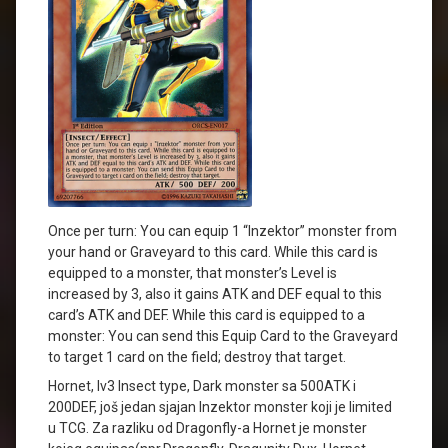
Once per turn: You can equip 1 “Inzektor” monster from
your hand or Graveyard to this card. While this card is
equipped to a monster, that monster’s Level is
increased by 3, also it gains ATK and DEF equal to this
card’s ATK and DEF. While this card is equipped to a
monster: You can send this Equip Card to the Graveyard
to target 1 card on the field; destroy that target.
Hornet, lv3 Insect type, Dark monster sa 500ATK i
200DEF, još jedan sjajan Inzektor monster koji je limited
u TCG. Za razliku od Dragonfly-a Hornet je monster