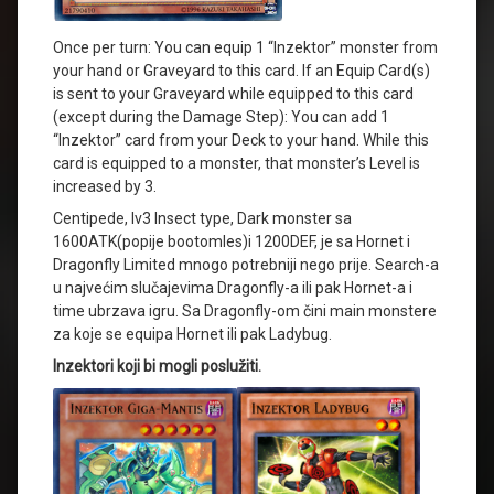
Once per turn: You can equip 1 “Inzektor” monster from
your hand or Graveyard to this card. If an Equip Card(s)
is sent to your Graveyard while equipped to this card
(except during the Damage Step): You can add 1
“Inzektor” card from your Deck to your hand. While this
card is equipped to a monster, that monster’s Level is
increased by 3.
Centipede, lv3 Insect type, Dark monster sa
1600ATK(popije bootomles)i 1200DEF, je sa Hornet i
Dragonfly Limited mnogo potrebniji nego prije. Search-a
u najvećim slučajevima Dragonfly-a ili pak Hornet-a i
time ubrzava igru. Sa Dragonfly-om čini main monstere
za koje se equipa Hornet ili pak Ladybug.
Inzektori koji bi mogli poslužiti.