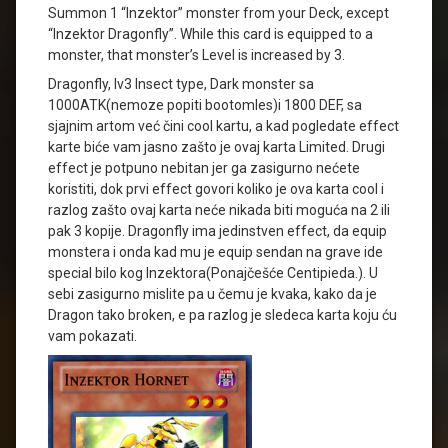
Summon 1 “Inzektor” monster from your Deck, except
“Inzektor Dragonfly”. While this card is equipped to a
monster, that monster’s Level is increased by 3.
Dragonfly, lv3 Insect type, Dark monster sa
1000ATK(nemoze popiti bootomles)i 1800 DEF, sa
sjajnim artom već čini cool kartu, a kad pogledate effect
karte biće vam jasno zašto je ovaj karta Limited. Drugi
effect je potpuno nebitan jer ga zasigurno nećete
koristiti, dok prvi effect govori koliko je ova karta cool i
razlog zašto ovaj karta neće nikada biti moguća na 2 ili
pak 3 kopije. Dragonfly ima jedinstven effect, da equip
monstera i onda kad mu je equip sendan na grave ide
special bilo kog Inzektora(Ponajčešće Centipieda.). U
sebi zasigurno mislite pa u čemu je kvaka, kako da je
Dragon tako broken, e pa razlog je sledeca karta koju ću
vam pokazati.