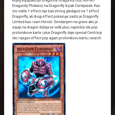
kojeg equipas(npr.Dragonfly-Dragunity Dux, Hornet-
Dragunity Phalanx) na Dragonfly ili pak Centipieda. Kao
sto vidite 1 effect nije baš strong gledajući na 1 effect
Dragonfly, ali drugi effect pokazuje zašto je Dragonfly
Limited kao i sam Hornet. Sendanjem na grave ako je
equip na dragon dobija se velik plus, najčešće ide pop
protivnikove karte i plus Dragonfly daje special Centi koji
ide i njegov effect pop again protivnikovu kartu i search.