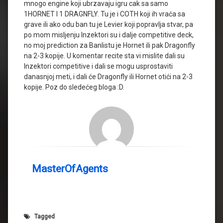
mnogo engine koji ubrzavaju igru cak sa samo
1HORNET I 1 DRAGNFLY. Tu je i COTH koji ih vraća sa
grave ili ako odu ban tu je Levier koji popravlja stvar, pa
po mom misljenju Inzektori su i dalje competitive deck,
no moj prediction za Banlistu je Hornet ili pak Dragonfly
na 2-3 kopije. U komentar recite sta vi mislite dali su
Inzektori competitive i dali se mogu usprostaviti
danasnjoj meti, i dali će Dragonfly ili Hornet otići na 2-3
kopije. Poz do sledećeg bloga :D.
MasterOfAgents
Tagged