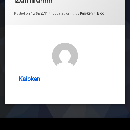
Kategorije:
Posted on
15/09/2011
Updated on
by
Kaioken
Blog
Kaioken