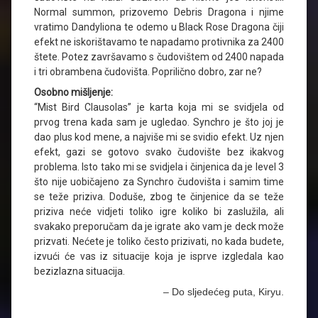
Normal summon, prizovemo Debris Dragona i njime
vratimo Dandyliona te odemo u Black Rose Dragona čiji
efekt ne iskorištavamo te napadamo protivnika za 2400
štete. Potez završavamo s čudovištem od 2400 napada
i tri obrambena čudovišta. Poprilično dobro, zar ne?
Osobno mišljenje:
“Mist Bird Clausolas” je karta koja mi se svidjela od
prvog trena kada sam je ugledao. Synchro je što joj je
dao plus kod mene, a najviše mi se svidio efekt. Uz njen
efekt, gazi se gotovo svako čudovište bez ikakvog
problema. Isto tako mi se svidjela i činjenica da je level 3
što nije uobičajeno za Synchro čudovišta i samim time
se teže priziva. Doduše, zbog te činjenice da se teže
priziva neće vidjeti toliko igre koliko bi zaslužila, ali
svakako preporučam da je igrate ako vam je deck može
prizvati. Nećete je toliko često prizivati, no kada budete,
izvući će vas iz situacije koja je isprve izgledala kao
bezizlazna situacija.
– Do sljedećeg puta, Kiryu.