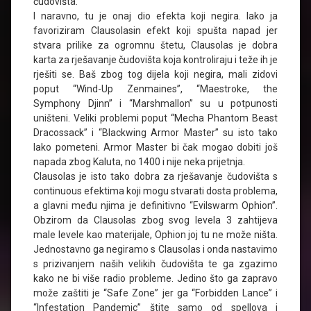
čudovišta.
I naravno, tu je onaj dio efekta koji negira. Iako ja
favoriziram Clausolasin efekt koji spušta napad jer
stvara prilike za ogromnu štetu, Clausolas je dobra
karta za rješavanje čudovišta koja kontroliraju i teže ih je
rješiti se. Baš zbog tog dijela koji negira, mali zidovi
poput “Wind-Up Zenmaines”, “Maestroke, the
Symphony Djinn” i “Marshmallon” su u potpunosti
uništeni. Veliki problemi poput “Mecha Phantom Beast
Dracossack” i “Blackwing Armor Master” su isto tako
lako pometeni. Armor Master bi čak mogao dobiti još
napada zbog Kaluta, no 1400 i nije neka prijetnja.
Clausolas je isto tako dobra za rješavanje čudovišta s
continuous efektima koji mogu stvarati dosta problema,
a glavni među njima je definitivno “Evilswarm Ophion”.
Obzirom da Clausolas zbog svog levela 3 zahtijeva
male levele kao materijale, Ophion joj tu ne može ništa.
Jednostavno ga negiramo s Clausolas i onda nastavimo
s prizivanjem naših velikih čudovišta te ga zgazimo
kako ne bi više radio probleme. Jedino što ga zapravo
može zaštiti je “Safe Zone” jer ga “Forbidden Lance” i
“Infestation Pandemic” štite samo od spellova i