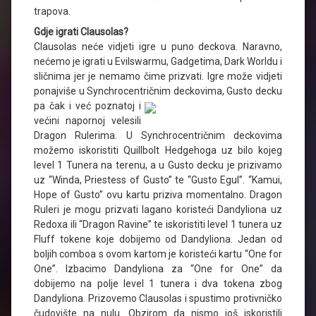
trapova.
Gdje igrati Clausolas?
Clausolas neće vidjeti igre u puno deckova. Naravno,
nećemo je igrati u Evilswarmu, Gadgetima, Dark Worldu i
sličnima jer je nemamo čime prizvati. Igre može vidjeti
ponajviše u Synchrocentričnim deckovima,
Gusto decku
pa čak i već poznatoj i
većini napornoj velesili
Dragon Rulerima. U Synchrocentričnim deckovima
možemo iskoristiti Quillbolt Hedgehoga uz bilo kojeg
level 1 Tunera na terenu, a u Gusto decku je prizivamo
uz “Winda, Priestess of Gusto” te “Gusto Egul”. “Kamui,
Hope of Gusto” ovu kartu priziva momentalno. Dragon
Ruleri je mogu prizvati lagano koristeći Dandyliona uz
Redoxa ili “Dragon Ravine” te iskoristiti level 1 tunera uz
Fluff tokene koje dobijemo od Dandyliona. Jedan od
boljih comboa s ovom kartom je koristeći kartu “One for
One”. Izbacimo Dandyliona za “One for One” da
dobijemo na polje level 1 tunera i dva tokena zbog
Dandyliona. Prizovemo Clausolas i spustimo protivničko
čudovište na nulu. Obzirom da nismo još iskoristili