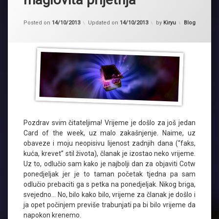
Kategorije:
Posted on
14/10/2013
Updated on
14/10/2013
by
Kiryu
Blog
Pozdrav svim čitateljima! Vrijeme je došlo za još jedan
Card of the week, uz malo zakašnjenje. Naime, uz
obaveze i moju neopisivu lijenost zadnjih dana (“faks,
kuća, krevet” stil života), članak je izostao neko vrijeme.
Uz to, odlučio sam kako je najbolji dan za objaviti Cotw
ponedjeljak jer je to taman početak tjedna pa sam
odlučio prebaciti ga s petka na ponedjeljak. Nikog briga,
svejedno… No, bilo kako bilo, vrijeme za članak je došlo i
ja opet počinjem previše trabunjati pa bi bilo vrijeme da
napokon krenemo.