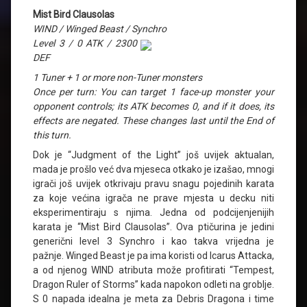
Mist Bird Clausolas
WIND / Winged Beast / Synchro
Level 3 / 0 ATK / 2300
DEF
1 Tuner + 1 or more non-Tuner monsters
Once per turn: You can target 1 face-up monster your
opponent controls; its ATK becomes 0, and if it does, its
effects are negated. These changes last until the End of
this turn.
Dok je “Judgment of the Light” još uvijek aktualan,
mada je prošlo već dva mjeseca otkako je izašao, mnogi
igrači još uvijek otkrivaju pravu snagu pojedinih karata
za koje većina igrača ne prave mjesta u decku niti
eksperimentiraju s njima. Jedna od podcijenjenijih
karata je “Mist Bird Clausolas”. Ova ptičurina je jedini
generični level 3 Synchro i kao takva vrijedna je
pažnje. Winged Beast je pa ima koristi od Icarus Attacka,
a od njenog WIND atributa može profitirati “Tempest,
Dragon Ruler of Storms” kada napokon odleti na groblje.
S 0 napada idealna je meta za Debris Dragona i time