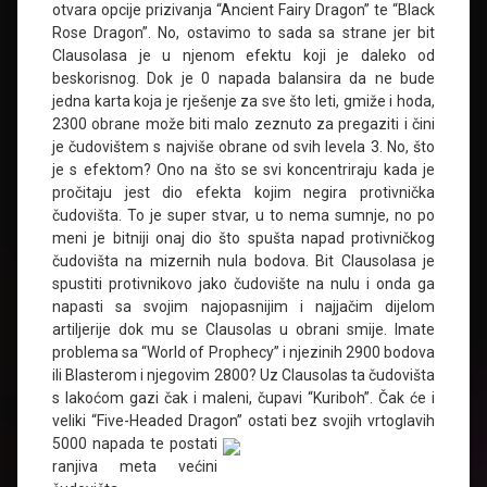
otvara opcije prizivanja “Ancient Fairy Dragon” te “Black
Rose Dragon”. No, ostavimo to sada sa strane jer bit
Clausolasa je u njenom efektu koji je daleko od
beskorisnog. Dok je 0 napada balansira da ne bude
jedna karta koja je rješenje za sve što leti, gmiže i hoda,
2300 obrane može biti malo zeznuto za pregaziti i čini
je čudovištem s najviše obrane od svih levela 3. No, što
je s efektom? Ono na što se svi koncentriraju kada je
pročitaju jest dio efekta kojim negira protivnička
čudovišta. To je super stvar, u to nema sumnje, no po
meni je bitniji onaj dio što spušta napad protivničkog
čudovišta na mizernih nula bodova. Bit Clausolasa je
spustiti protivnikovo jako čudovište na nulu i onda ga
napasti sa svojim najopasnijim i najjačim dijelom
artiljerije dok mu se Clausolas u obrani smije. Imate
problema sa “World of Prophecy” i njezinih 2900 bodova
ili Blasterom i njegovim 2800? Uz Clausolas ta čudovišta
s lakoćom gazi čak i maleni, čupavi “Kuriboh”. Čak će i
veliki “Five-Headed Dragon”
ostati bez svojih vrtoglavih
5000 napada te postati
ranjiva meta većini