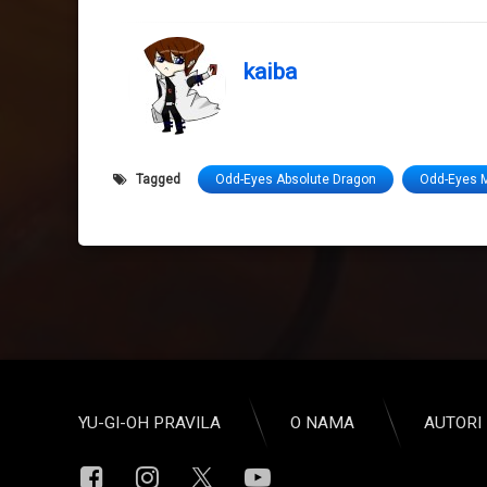
kaiba
Tagged
Odd-Eyes Absolute Dragon
Odd-Eyes M
YU-GI-OH PRAVILA
O NAMA
AUTORI 
Facebook
Instagram
YouTube