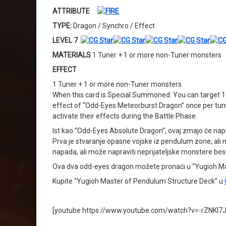
ATTRIBUTE
TYPE:
Dragon / Synchro / Effect
LEVEL 7
MATERIALS
1 Tuner + 1 or more non-Tuner monsters
EFFECT
1 Tuner + 1 or more non-Tuner monsters
When this card is Special Summoned: You can target 1 c
effect of “Odd-Eyes Meteorburst Dragon” once per tur
activate their effects during the Battle Phase.
Ist kao “Odd-Eyes Absolute Dragon”, ovaj zmajo će naprav
Prva je stvaranje opasne vojske iz pendulum zone, ali
napada, ali može napraviti neprijateljske monstere bes
Ova dva odd-eyes dragon možete pronaći u “Yugioh Mas
Kupite “Yugioh Master of Pendulum Structure Deck” u
[youtube https://www.youtube.com/watch?v=-rZNKl7