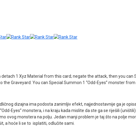
n detach 1 Xyz Material from this card; negate the attack, then you c
 to the Graveyard: You can Special Summon 1 “Odd-Eyes” monster from 
odličnog dizajna ima podosta zanimljiv efekt, najjednostavnije ga je opi
“Odd-Eyes” monstera, i na kraju kada mislite da ste ga se riješili (uništi
amo ovog monstera na polju. Jedan manji problem je taj što na polje mo
a hoće li se to isplatiti, odlučite sami.