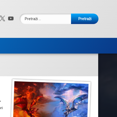
Pretraži:
ebook
nstagram
X.com
YouTube
”
ri