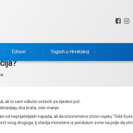
Fac
I
Edison
Yugioh u Hrvatskoj
cija?
tegorije:
og
, ali to sam odlučio ostaviti za sljedeći put..
stavljaju dva brata, više-manje.
rani od neprijateljskih napada, ali da istovremeno stvori vojsku “Odd-Eyes
fect ovog drugoga, tj stavlja monstere iz pendulum zone na polje da stvo