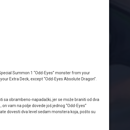
an Special Summon 1 “Odd-Eyes” monster from your
your Extra Deck, except “Odd-Eyes Absolute Dragon”.
sati sa obrambeno-napadački, jer se može braniti od dva
li) , on vam na polje dovede još jednog “Odd-Eyes”
rate dovesti dva level sedam monstera koja, pošto su