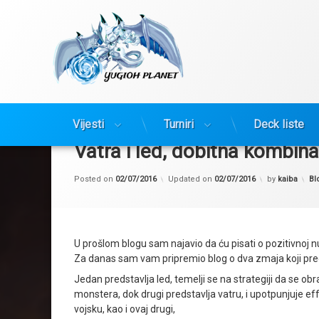
Yugioh Planet
Preskoči
na
Vijesti
Turniri
Deck liste
sadržaj
Vatra i led, dobitna kombina
Ka
Posted on
02/07/2016
Updated on
02/07/2016
by
kaiba
Bl
U prošlom blogu sam najavio da ću pisati o pozitivnoj nuli
Za danas sam vam pripremio blog o dva zmaja koji pred
Jedan predstavlja led, temelji se na strategiji da se ob
monstera, dok drugi predstavlja vatru, i upotpunjuje ef
vojsku, kao i ovaj drugi,