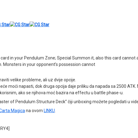
ard in your Pendulum Zone; Special Summon it, also this card cannot atta
n. Monsters in your opponent’s possession cannot
iti velike probleme, ali uz dvije opcije.
 neće moći napasti, dok druga opcija daje priliku da napada sa 2500 AT
korisnim, ako se njihova moć bazira na effectu u battle phase-u.
ter of Pendulum Structure Deck” čiji unboxing možete pogledati u vide
Carta Magica
na ovom
LINKU
.
JRY4]