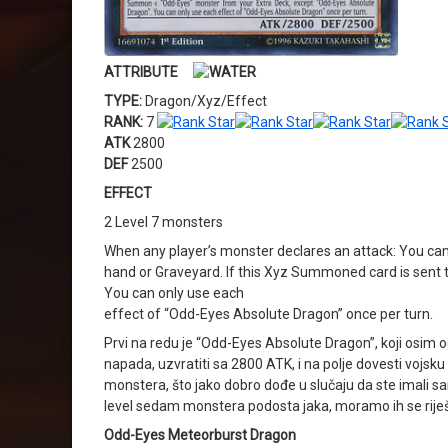
ATTRIBUTE
TYPE:
Dragon/Xyz/Effect
RANK:
7
ATK
2800
DEF
2500
EFFECT
2 Level 7 monsters
When any player’s monster declares an attack: You ca
hand or Graveyard. If this Xyz Summoned card is sent
You can only use each
effect of “Odd-Eyes Absolute Dragon” once per turn.
Prvi na redu je “Odd-Eyes Absolute Dragon”, koji osim 
napada, uzvratiti sa 2800 ATK, i na polje dovesti vojsku 
monstera, što jako dobro dođe u slučaju da ste imali s
level sedam monstera podosta jaka, moramo ih se riješit, 
Odd-Eyes Meteorburst Dragon