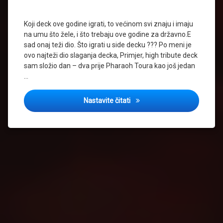
Koji deck ove godine igrati, to većinom svi znaju i imaju
na umu što žele, i što trebaju ove godine za državno.E
sad onaj teži dio. Što igrati u side decku ??? Po meni je
ovo najteži dio slaganja decka, Primjer, high tribute deck
sam složio dan – dva prije Pharaoh Toura kao još jedan
…
Strategy tips! – SIDE DECK – š
Nastavite čitati