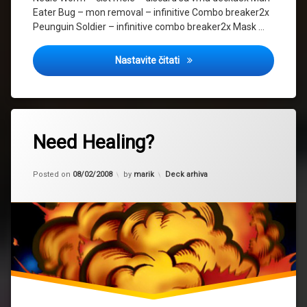
Eater Bug – mon removal – infinitive Combo breaker2x
Peunguin Soldier – infinitive combo breaker2x Mask …
Flip Control
Nastavite čitati
Need Healing?
Updated on
02/01/2016
Kategorije:
Posted on
08/02/2008
by
marik
Deck arhiva