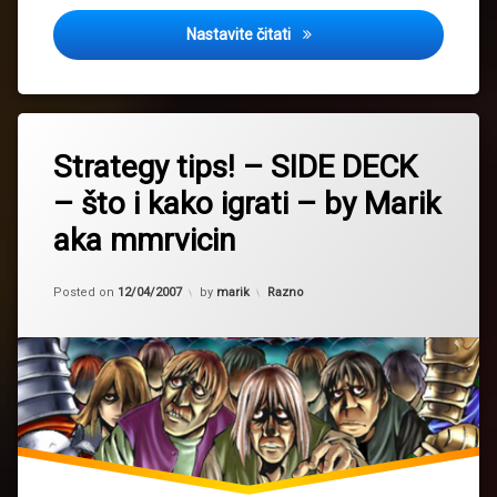
Bubble Burn by Marik
Nastavite čitati
Strategy tips! – SIDE DECK
– što i kako igrati – by Marik
aka mmrvicin
Updated on
02/01/2016
Kategorije:
Posted on
12/04/2007
by
marik
Razno