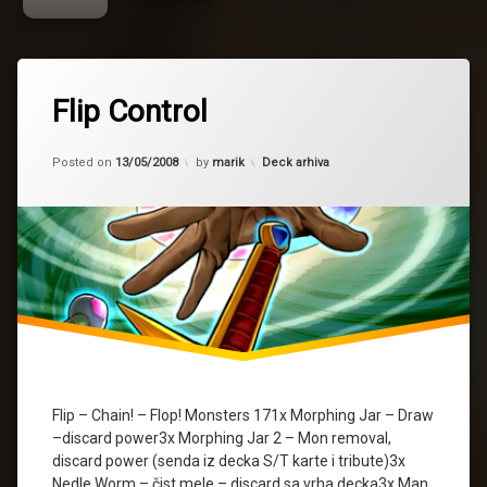
Flip Control
Updated on
02/01/2016
Kategorije:
Posted on
13/05/2008
by
marik
Deck arhiva
Flip – Chain! – Flop! Monsters 171x Morphing Jar – Draw
–discard power3x Morphing Jar 2 – Mon removal,
discard power (senda iz decka S/T karte i tribute)3x
Nedle Worm – čist mele – discard sa vrha decka3x Man