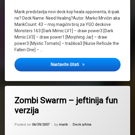
Marik predstavlja novi deck koji heala opponenta, ili ipak
ne? Deck Name: Need Healing?Autor: Marko Mrvičin aka
MarikCount: 43 – moj magični broj za YGO deckove
Monsters 163 [Dark Mimic LV1] – draw power3 [Dark
Mimic LV3] – draw power1 [Morphing Jar] – draw
power3 [Mystic Tomato] – tražilica3 [Nurse Reficule the
Fallen One] – …
Need Healing?
Nastavite čitati
Zombi Swarm – jeftinija fun
verzija
Updated on
02/01/2016
Kategorije:
Posted on
06/09/2007
by
marik
Deck arhiva