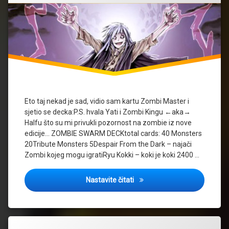
Eto taj nekad je sad, vidio sam kartu Zombi Master i
sjetio se decka:P.S. hvala Yati i Zombi Kingu ←aka→
Halfu što su mi privukli pozornost na zombie iz nove
edicije… ZOMBIE SWARM DECKtotal cards: 40 Monsters
20Tribute Monsters 5Despair From the Dark – najači
Zombi kojeg mogu igratiRyu Kokki – koki je koki 2400 …
Zombi Swarm – jeftinija fun v
Nastavite čitati