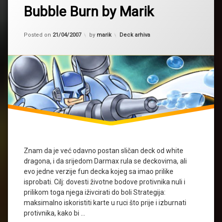
Bubble Burn by Marik
Updated on
02/01/2016
Kategorije:
Posted on
21/04/2007
by
marik
Deck arhiva
Znam da je već odavno postan sličan deck od white
dragona, i da srijedom Darmax rula se deckovima, ali
evo jedne verzije fun decka kojeg sa imao prilike
isprobati. Cilj: dovesti životne bodove protivnika nuli i
prilikom toga njega iživcirati do boli Strategija:
maksimalno iskoristiti karte u ruci što prije i izburnati
protivnika, kako bi …