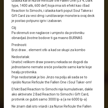
izlaska karte Nurse Reficule the Fallen One (LV 4; Dark
type, 1400 atk, 600 def) koja ima isti efekt kao i Bad
Reaction to Simochi, i izlaska karti poput Soul Takera i
Gift Card za veci dmg i uništavanje monstera ovaj deck
je postao potpuno igriv i zabavan.
Cilj:
Pa okrenuti sve naglavce i umjesto da protivniku
obnavljaš životne bodove ti ga masno BURNAŠ
Prednosti:
Brzi draw… element otk-a kad se skupi za kombo
Nedostatak:
Unatoč velikom draw poweru nekada se dogodi da
jednostavno nemate sreće povlacite samo karte koje
healju protivnika.
Prije nedostatak je bio Jinzo na polju ali sada se to
riješilo Nurse Reficule the Fallen One i Soul Taker-om!
Efekt Bad Reaction to Simochi nije kumulativan, dakle
ako aktivirate 2 Bad Reaction to Simochi i Gift Card,
protivnik ce gubiti samo 3000 lp-a (a ne 6000 lp-a)
Ne znam dali isto vrijedi i za Nurse Reficule the Fallen