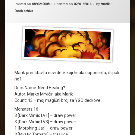
Posted on
08/02/2008
Updated on
02/01/2016
by
marik
Kategorije:
Deck arhiva
Marik predstavlja novi deck koji heala opponenta, ili ipak
ne?
Deck Name: Need Healing?
Autor: Marko Mrvičin aka Marik
Count: 43 – moj magični broj za YGO deckove
Monsters 16
3 [Dark Mimic LV1] – draw power
3 [Dark Mimic LV3] – draw power
1 [Morphing Jar] – draw power
3 [Mystic Tomato] – tražilica