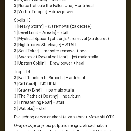
3 [Nurse Reficule the Fallen One] – anti heal
3 [Vortex Trooper] – draw power
Spells 13
1 [Heavy Storm] – s/t removal (za decree)
1 [Level Limit – Area B] – stall
1 [Mystical Space Typhoon] s/t removal (za decree)
3 [Nightmare’s Steelcage] – STALL
3 [Soul Taker] – monster removal + heal
1 [Swords of Revealing Light] – još malo stalla
3 [Upstart Goblin] – Draw power + heal
Traps 14
3 [Bad Reaction to Simochi] – anti heal
3 [Gift Card] – BIG HEAL
1 [Gravity Bind] – i jos malo stalla
3 [The Paths of Destiny] – heal/burn
2 [Threatening Roar] – stall
2 [Waboku] – stall
Evo jednog decka onako više za zabavu. Može biti OTK.
Ovaj deck je prije bio potpuno ne igriv, ali sad nakon