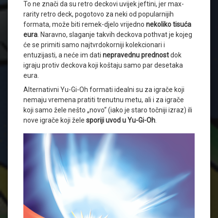
To ne znači da su retro deckovi uvijek jeftini, jer max-
rarity retro deck, pogotovo za neki od popularnijih
formata, može biti remek-djelo vrijedno
nekoliko tisuća
eura
. Naravno, slaganje takvih deckova pothvat je kojeg
će se primiti samo najtvrdokorniji kolekcionari i
entuzijasti, a neće im dati
nepravednu prednost
dok
igraju protiv deckova koji koštaju samo par desetaka
eura.
Alternativni Yu-Gi-Oh formati idealni su za igrače koji
nemaju vremena pratiti trenutnu metu, ali i za igrače
koji samo žele nešto „novo“ (iako je staro točniji izraz) ili
nove igrače koji žele
sporiji uvod u Yu-Gi-Oh
.