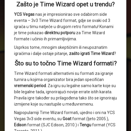
Zašto je Time Wizard opet u trendu?
YCS Vegas
nas je impresionirao sve odabirom side
eventa – 3v3 Time Wizard format, gdje se svaki od 3
igrača u timu natječe u drugom retro formatu! Konami
je time pokazao
direktnu potporu
za Time Wizard
formate i učinio ih primamljivijima.
Usprkos tome, mnogim skeptičnim ili neupoznatim
igračima i dalje ostaje pitanje,
zašto igrati Time Wizard
?
Što su to točno Time Wizard formati?
Time Wizard formati alternativni su formati za igranje
turnira u kojima organizator bira jedan specifičan
vremenski period
. Za igru su legalne samo karte koje su
bile legalne tada, ignorirajući novije errate istih karata.
Pravila igre također su prilagođena tako što se ignoriraju
izmijene koje su nastupile u međuvremenu.
Najpopularniji Time Wizard formati, ujedno i oni na YCS
Vegas 3v3 side eventu, su
Goat
format (ljeto 2005.),
Edison
format (SJC Edison, 2010.) i
Tengu
format (YCS