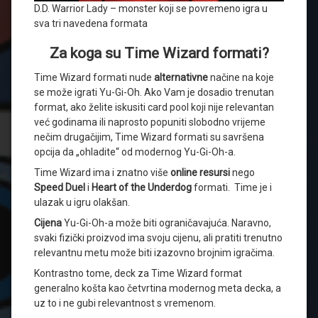
D.D. Warrior Lady – monster koji se povremeno igra u
sva tri navedena formata
Za koga su Time Wizard formati?
Time Wizard formati nude
alternativne
načine na koje
se može igrati Yu-Gi-Oh. Ako Vam je dosadio trenutan
format, ako želite iskusiti card pool koji nije relevantan
već godinama ili naprosto popuniti slobodno vrijeme
nečim drugačijim, Time Wizard formati su savršena
opcija da „ohladite“ od modernog Yu-Gi-Oh-a.
Time Wizard ima i znatno više
online resursi
nego
Speed Duel
i
Heart of the Underdog
formati. Time je i
ulazak u igru olakšan.
Cijena
Yu-Gi-Oh-a može biti ograničavajuća. Naravno,
svaki fizički proizvod ima svoju cijenu, ali pratiti trenutno
relevantnu metu može biti izazovno brojnim igračima.
Kontrastno tome, deck za Time Wizard format
generalno košta kao četvrtina modernog meta decka, a
uz to i ne gubi relevantnost s vremenom.