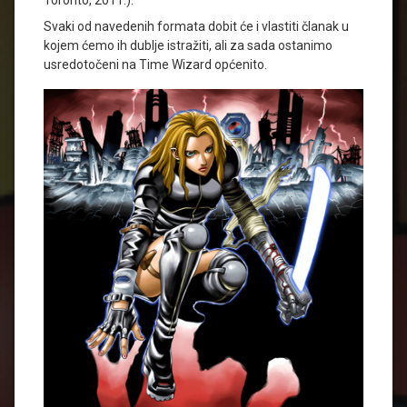
Toronto, 2011.).
Svaki od navedenih formata dobit će i vlastiti članak u
kojem ćemo ih dublje istražiti, ali za sada ostanimo
usredotočeni na Time Wizard općenito.