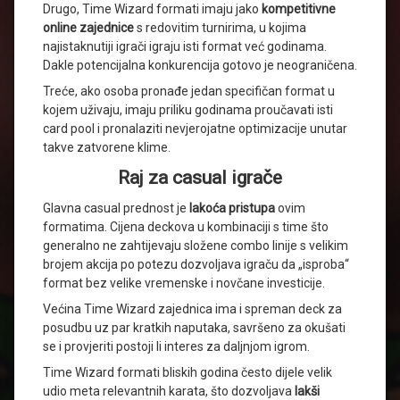
Drugo, Time Wizard formati imaju jako
kompetitivne
online zajednice
s redovitim turnirima, u kojima
najistaknutiji igrači igraju isti format već godinama.
Dakle potencijalna konkurencija gotovo je neograničena.
Treće, ako osoba pronađe jedan specifičan format u
kojem uživaju, imaju priliku godinama proučavati isti
card pool i pronalaziti nevjerojatne optimizacije unutar
takve zatvorene klime.
Raj za casual igrače
Glavna casual prednost je
lakoća pristupa
ovim
formatima. Cijena deckova u kombinaciji s time što
generalno ne zahtijevaju složene combo linije s velikim
brojem akcija po potezu dozvoljava igraču da „isproba“
format bez velike vremenske i novčane investicije.
Većina Time Wizard zajednica ima i spreman deck za
posudbu uz par kratkih naputaka, savršeno za okušati
se i provjeriti postoji li interes za daljnjom igrom.
Time Wizard formati bliskih godina često dijele velik
udio meta relevantnih karata, što dozvoljava
lakši