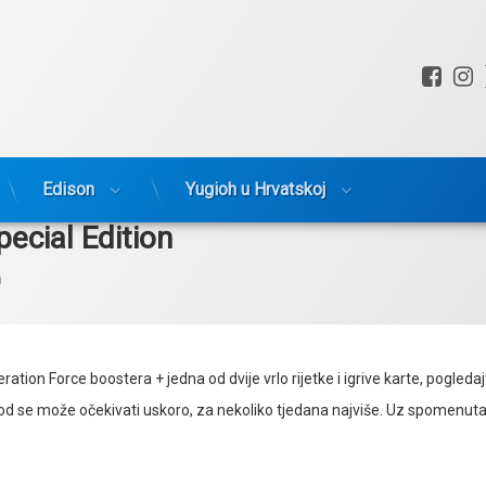
Fac
I
Edison
Yugioh u Hrvatskoj
ecial Edition
rije:
i
ation Force boostera + jedna od dvije vrlo rijetke i igrive karte, pogleda
zvod se može očekivati uskoro, za nekoliko tjedana najviše. Uz spomenuta