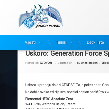
Yugioh Planet
Preskoči
Vijesti
Turniri
Deck liste
na
sadržaj
Uskoro: Generation Force Sp
Katego
Posted on
22/09/2011
Updated on
by
white dragon
Vijest
Uskoro u prodaju dolazi GENF SE! To je paket od tri Gener
Ne dobija svaka edicija svoj special edition pack! Proi
Elemental HERO Absolute Zero
WATER/8/Warrior/Fusion/Effect