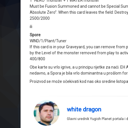
1 “HERO” monster + 1 WATER monster
Must be Fusion Summoned and cannot be Special Summ
Absolute Zero”. When this card leaves the field: Destro
2500/2000
ili
Spore
WIND/1/Plant/Tuner
If this card is in your Graveyard, you can remove fro
by the Level of the monster removed from play to activa
400/800
Obe karte su vrlo igrive, a u principu rijetke za naći.
nedavno, a Spora je bila vrlo dominantna u prošlom for
Proizvod se može očekivati kod nas oko sredine listop
white dragon
Glavni urednik Yugioh Planet portala i 