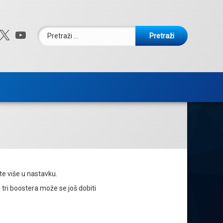
Pretraži:
ebook
nstagram
X.com
YouTube
jte više u nastavku.
 tri boostera može se još dobiti