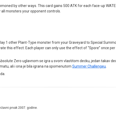
oned by other ways. This card gains 500 ATK for each face-up WATER
y all monsters your opponent controls.
m play 1 other Plant-Type monster from your Graveyard to Special Summon
te this effect. Each player can only use the effect of “Spore” once per 
 EH Absolute Zero uglavnom se igra u svom vlastitom decku, jedan takav d
matu, ali i ona je bila igrana na spomenutom
Summer Challengeu
.
ada.
državni prvak 2007. godine.