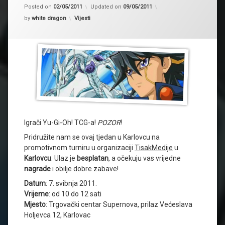
Posted on
02/05/2011
Updated on
09/05/2011
Kategorije:
by
white dragon
Vijesti
Igrači Yu-Gi-Oh! TCG-a!
POZOR
!
Pridružite nam se ovaj tjedan u Karlovcu na
promotivnom turniru u organizaciji
TisakMedije
u
Karlovcu
. Ulaz je
besplatan
, a očekuju vas vrijedne
nagrade
i obilje dobre zabave!
Datum
: 7. svibnja 2011.
Vrijeme
: od 10 do 12 sati
Mjesto
: Trgovački centar Supernova, prilaz Većeslava
Holjevca 12, Karlovac