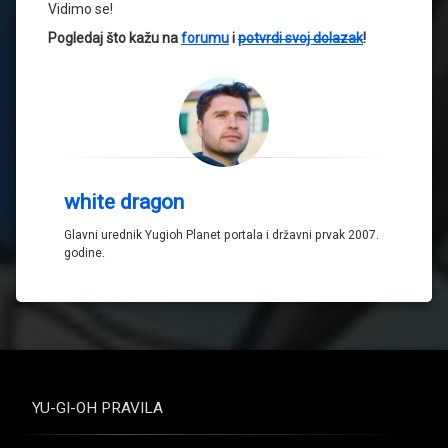
Vidimo se!
Pogledaj što kažu na
forumu
i
potvrdi svoj dolazak
!
white dragon
Glavni urednik Yugioh Planet portala i državni prvak 2007.
godine.
YU-GI-OH PRAVILA