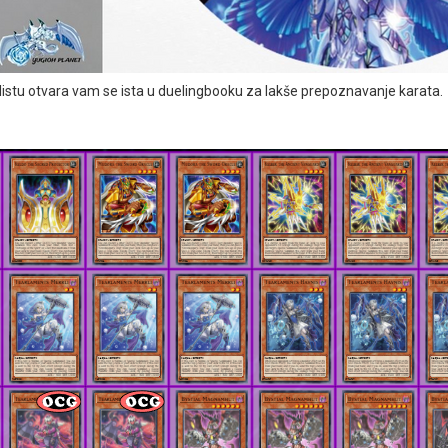
listu otvara vam se ista u duelingbooku za lakše prepoznavanje karata.