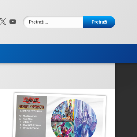
Pretraži:
ebook
nstagram
X.com
YouTube