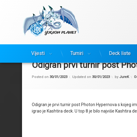
Yugioh Planet
Preskoči
na
Vijesti
Turniri
Deck liste
sadržaj
Odigran prvi turnir post Ph
Ka
Posted on
30/01/2023
Updated on
30/01/2023
by
JureK
Od
Odigran je prvi turnir post Photon Hypernova s kojeg imamo
igrao je Kashtira deck. U top 8 je bilo najviše Kashtira 