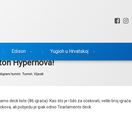
Fac
I
Edison
Yugioh u Hrvatskoj
oton Hypernova!
tegorije:
igrani turniri
,
Turniri
,
Vijesti
 deck liste (86 igrača). Kao što je i bilo za očekivati, veliki broj igrača
deckova, ali pobjedu je ipak odnio Tearlaments deck.