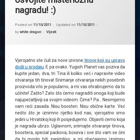
nagradu! :)
Posted on
11/10/2011
Updated on
11/10/2011
Kategorije:
by
white dragon
Vijesti
Vjerojatno ste čuli za nove izvrsne
tinove koji su upravo
došli u prodaju
. E pa ovako. Yugioh Planet vas poziva da
kupite jedan, dva, tri Tina ili koliko već i napravite video
otvaranja tih tinova! Snimanje otvaranja nekih posebnih
proizvoda vrlo je popularno, a mi vas ohrabrujemo da to
učinite! Zašto? Zato što ćemo nagraditi onoga koji bude
najupečatljiviji sa svojim videom. Čime? Pa… Nesmijemo
vam reći zasada. Nisu boosteri. Nisu obične karte. Već
nešto što je iznimno rijetko kod nas, vjerojatno smo
jedini u Hrvatskoj koji ih posjedujemo. Objaviti ćemo koja
je nagrada ubrzo. Uglavnom, snimajte otvaranje tinova,
boostera, special packova, boxeva i sve što vam se čini
da bi moglo biti zanimljivo, a mi obećajemo iznimnu