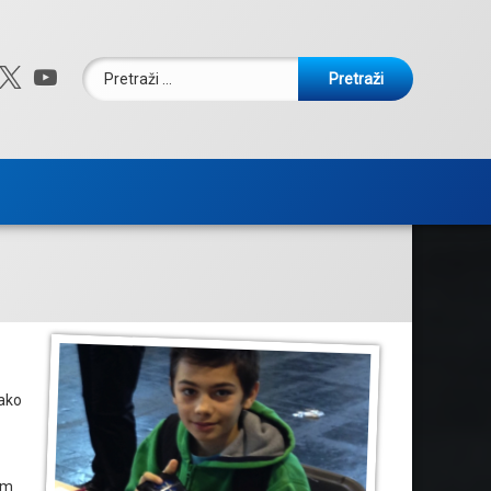
Pretraži:
ebook
nstagram
X.com
YouTube
iako
sam