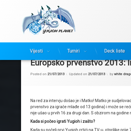
Yugioh Planet
Preskoči
na
Vijesti
Turniri
Deck liste
sadržaj
Europsko prvenstvo 2013: 
Posted on
21/07/2013
Updated on
21/07/2013
by
white drag
Na red za intervju došao je i Matko! Matko je sudjelova
prvenstvo za igrače mlađe od 13 godina) i može se reći
nije ušao u prvih 16 za drugi dan. S obzirom na godine
Kada si počeo igrati Yugioh i zašto?
Kada su počeli prvi Yugioh crtići na TV-u, otprilike prije