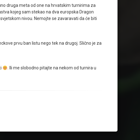
otpuno druga meta od one na hrvatskim turnirima za
iskustva kojeg sam stekao na dva europska Dragon
 svjetskom nivou. Nemojte se zavaravati da će biti
eckove prvu ban listu nego tek na drugoj. Slično je za
ti
. Ili me slobodno pitajte na nekom od turnira u