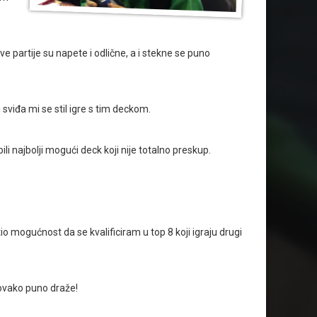
sve partije su napete i odlične, a i stekne se puno
sviđa mi se stil igre s tim deckom.
 najbolji mogući deck koji nije totalno preskup.
o mogućnost da se kvalificiram u top 8 koji igraju drugi
 ovako puno draže!