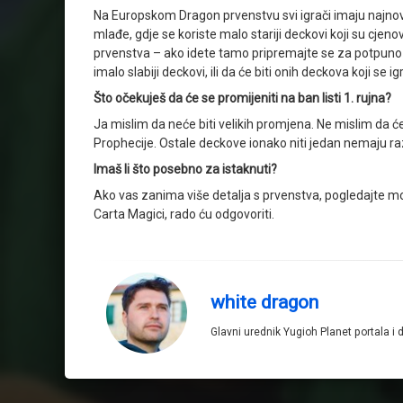
Na Europskom Dragon prvenstvu svi igrači imaju najnovij
mlađe, gdje se koriste malo stariji deckovi koji su cj
prvenstva – ako idete tamo pripremajte se za potpuno i
imalo slabiji deckovi, ili da će biti onih deckova koji se i
Što očekuješ da će se promijeniti na ban listi 1. rujna?
Ja mislim da neće biti velikih promjena. Ne mislim da će
Prophecije. Ostale deckove ionako niti jedan nemaju raz
Imaš li što posebno za istaknuti?
Ako vas zanima više detalja s prvenstva, pogledajte m
Carta Magici, rado ću odgovoriti.
white dragon
Glavni urednik Yugioh Planet portala i 