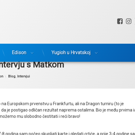
Fac
I
Edison
Yugioh u Hrvatskoj
Intervju s Matkom
Kategorije:
on
Blog
,
Intervjui
o na Europskom prvenstvu u Frankfurtu, ali na Dragon turniru (to je
 da je postigao odličan rezultat naprema ostalima. Bio je među prvima 
 možemo mu slobodno čestitati i reći bravo!
 7-8 godina sam počeo skupljati karte i gledati crtiće, a prije 3-4 godine 