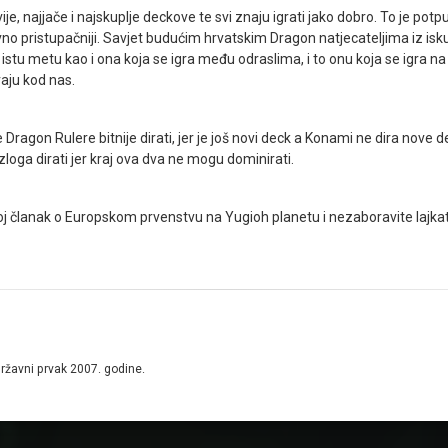
e, najjače i najskuplje deckove te svi znaju igrati jako dobro. To je p
enovno pristupačniji. Savjet budućim hrvatskim Dragon natjecateljima iz 
stu metu kao i ona koja se igra među odraslima, i to onu koja se igra na
graju kod nas.
 Dragon Rulere bitnije dirati, jer je još novi deck a Konami ne dira nove d
loga dirati jer kraj ova dva ne mogu dominirati.
oj članak o Europskom prvenstvu na Yugioh planetu i nezaboravite lajka
državni prvak 2007. godine.