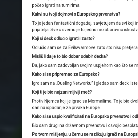
počeo igrati na turnirima.
Kakvi su tvoji dojmovi s Europskog prvenstva?
To je jedan fantastični događaj, savjetujem da svi koji ima
prijatelja. Sve u svemu je to jedno nezaboravno iskustv
Koji si deck odlučio igrati i zašto?
Odlučio sam se za Evilswarmove zato što nisu pretjerano
Misliš li da je to bio dobar odabir decka?
Da, jako sam zadovoljan svojim uspjehom kao što se može
Kako si se pripremao za Europsko?
Igro sam na „Dueling Networku” i gledao sam deck liste
Koji ti je bio najzanimljiviji meč?
Protiv Njemca koji je igrao sa Mermailima. To je bio dv
dan na ispadanje za prvaka Europe.
Kako si se uspio kvalificirati na Europsko prvenstvo i odl
Bio sam drugi na državnom prvenstvu i osvojio besplatan
Po tvom mišljenju, u čemu se razlikuju igrači na Europ