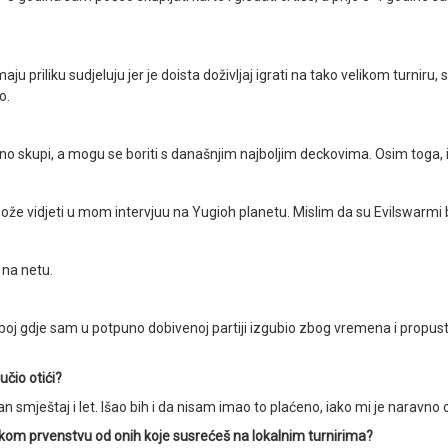
ju priliku sudjeluju jer je doista doživljaj igrati na tako velikom turniru, 
o.
 skupi, a mogu se boriti s današnjim najboljim deckovima. Osim toga, i 
 vidjeti u mom intervjuu na Yugioh planetu. Mislim da su Evilswarmi bili
 na netu.
oboj gdje sam u potpuno dobivenoj partiji izgubio zbog vremena i propusti
učio otići?
 smještaj i let. Išao bih i da nisam imao to plaćeno, iako mi je naravno
skom prvenstvu od onih koje susrećeš na lokalnim turnirima?