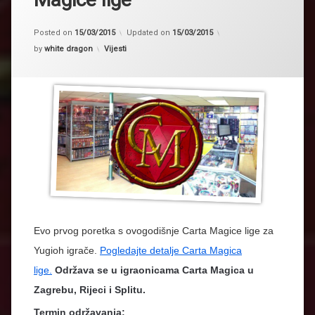
Posted on
15/03/2015
Updated on
15/03/2015
Kategorije:
by
white dragon
Vijesti
Evo prvog poretka s ovogodišnje Carta Magice lige za
Yugioh igrače.
Pogledajte detalje Carta Magica
lige.
Održava se u igraonicama Carta Magica u
Zagrebu, Rijeci i Splitu.
Termin održavanja: