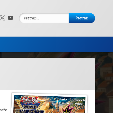
Pretraži:
ebook
nstagram
X.com
YouTube
 može