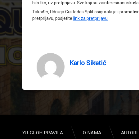
bilo tko, uz pretprijavu. Sve koji su zainteresirani iskuš
Također, Udruga Custodes Split osigurala je i promotivne
pretprijavu, posjetite
link za pretprijavu
.
Karlo Siketić
YU-GI-OH PRAVILA
O NAMA
AUTORI 