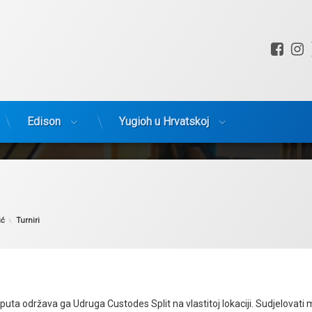
Fac
I
Edison
Yugioh u Hrvatskoj
Kategorije:
ić
Turniri
 puta održava ga Udruga Custodes Split na vlastitoj lokaciji. Sudjelovati