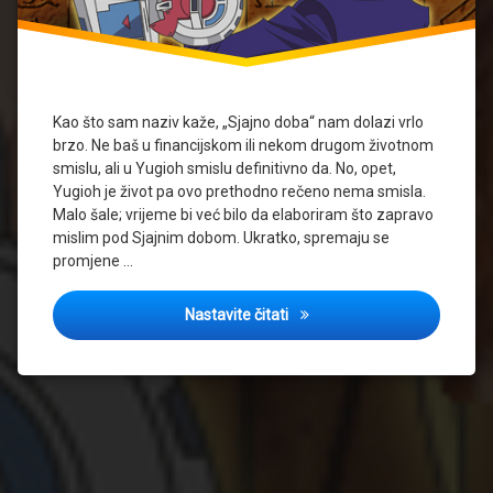
Kao što sam naziv kaže, „Sjajno doba“ nam dolazi vrlo
brzo. Ne baš u financijskom ili nekom drugom životnom
smislu, ali u Yugioh smislu definitivno da. No, opet,
Yugioh je život pa ovo prethodno rečeno nema smisla.
Malo šale; vrijeme bi već bilo da elaboriram što zapravo
mislim pod Sjajnim dobom. Ukratko, spremaju se
promjene …
Sjajno doba, kažu, počinje 20
Nastavite čitati