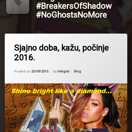
#BreakersOfShadow
#NoGhostsNoMore
Tagged
Sjajno doba, kažu, počinje
#Yugioh
#BreakersOfShadow
2016.
#NoGhostsNoMore
Kategorije:
Posted on
25/09/2015
by
Integral
Blog