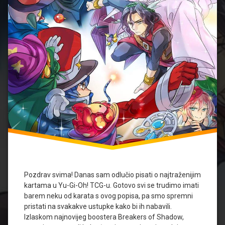
Snow
Rabbit
Ignister
Kozmo
Luster
Pendulum
Majespecter
Mirror
Force
PePe
Performapal
Pendulum
Sorcerer
PSY-
Frame
Pozdrav svima! Danas sam odlučio pisati o najtraženijim
Raigeki
kartama u Yu-Gi-Oh! TCG-u. Gotovo svi se trudimo imati
Solemn
barem neku od karata s ovog popisa, pa smo spremni
Strike
pristati na svakakve ustupke kako bi ih nabavili.
Traptrix
Izlaskom najnovijeg boostera Breakers of Shadow,