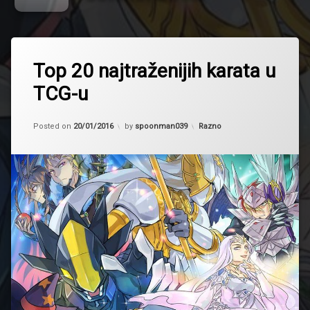
Tagged
Apex
Top 20 najtraženijih karata u
Avian
TCG-u
Archfiend
Eccentrick
Updated on
23/01/2016
Black
Kategorije:
Posted on
20/01/2016
by
spoonman039
Razno
Stone
Clear
Wing
Synchro
Dragon
Cyber
Dragon
Infinity
Daigusto
Emeral
Ghost
Ogre
&