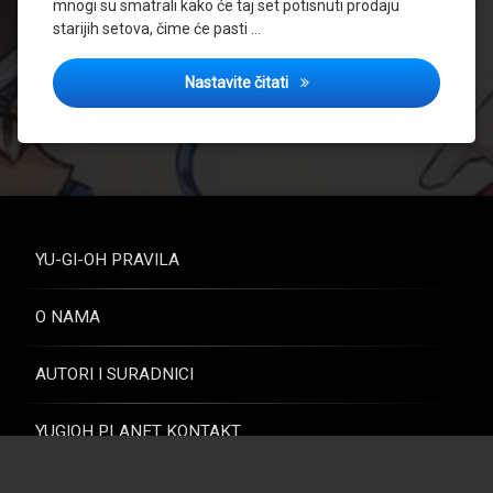
mnogi su smatrali kako će taj set potisnuti prodaju
Trishula
starijih setova, čime će pasti …
Top 20 najtraženijih karata u
Nastavite čitati
YU-GI-OH PRAVILA
O NAMA
AUTORI I SURADNICI
YUGIOH PLANET KONTAKT