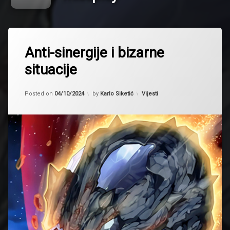
Tagged
deckbuilding
Anti-sinergije i bizarne
missplay
situacije
sinergije
sky
Updated on
04/10/2024
Kategorije:
Posted on
04/10/2024
by
Karlo Siketić
Vijesti
striker
True
Draco
Yugioh