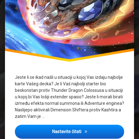
Jeste li se ikad našli u situaciji u kojoj Vas izdaju najbolje
karte Vašeg decka? Je li Vaš najbolji starter bio
beskoristan protiv Thunder Dragon Colossusa u situaciji
u kojoj bi Vas lošiji extender spasio? Jeste li morali birati
između efekta normal summona ili Adventure enginea?
Naslijepo aktivirali Dimension Shiftera protiv Kashtira a
zatim Vam je …
Anti-sinergije i bizarne situaci
Nastavite čitati