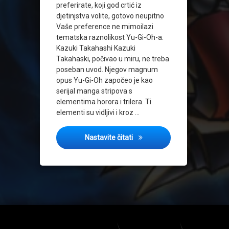
preferirate, koji god crtić iz
djetinjstva volite, gotovo neupitno
Vaše preference ne mimoilazi
tematska raznolikost Yu-Gi-Oh-a.
Kazuki Takahashi Kazuki
Takahaski, počivao u miru, ne treba
poseban uvod. Njegov magnum
opus Yu-Gi-Oh započeo je kao
serijal manga stripova s
elementima horora i trilera. Ti
elementi su vidljivi i kroz …
Tematska raznolikost Yu-Gi-
Nastavite čitati