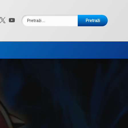
Pretraži:
ebook
nstagram
X.com
YouTube