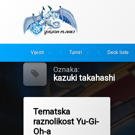
Yugioh Planet
Preskoči
Vijesti
Turniri
Deck liste
na
sadržaj
Oznaka:
kazuki takahashi
Tagged
art
Tematska
kazuki takahashi
raznolikost Yu-Gi-
Yugioh
Oh-a
yugioh artist