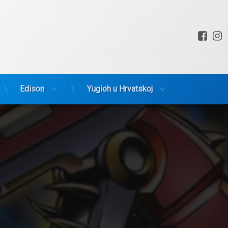
Fac
I
Edison
Yugioh u Hrvatskoj