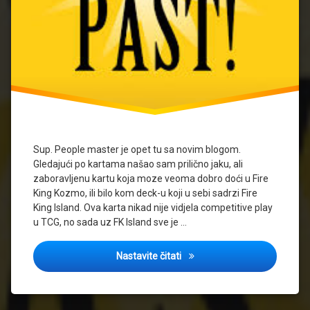
Sup. People master je opet tu sa novim blogom.
Gledajući po kartama našao sam prilično jaku, ali
zaboravljenu kartu koja moze veoma dobro doći u Fire
King Kozmo, ili bilo kom deck-u koji u sebi sadrzi Fire
King Island. Ova karta nikad nije vidjela competitive play
u TCG, no sada uz FK Island sve je …
Blast from the past 1#
Nastavite čitati