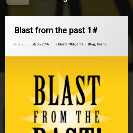
Tagged
Earthbound
Blast from the past 1#
Immortal
Fire
Updated on
04/06/2016
Kategorije:
Posted on
04/06/2016
by
MasterOfAgents
Blog
,
Razno
King