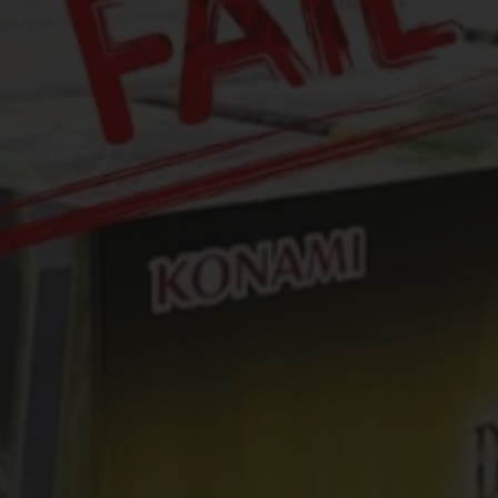
Yu-Gi-Oh! Doom of Dimensions (DOOD) boxa na dan releasea 25.09.2025