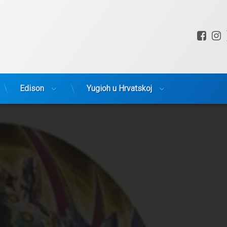
Fac
I
Edison
Yugioh u Hrvatskoj