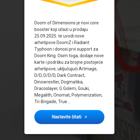
Doom of Dimensions je novi core
booster koji izlazi u prodaju
25.09.2025. te uvodi nove
arhetipove DoomZ i Radiant
Typhoon i donosi prvi support za
Doom King. Osim toga, dodaje nove
karte i podršku za brojne postojeće
arhetipove, uključujući Artmage,
D/D, D/D/D, Dark Contract,
Dinowrestler, Dogmatika,
Dracoslayer, G Golem, Gouki,
Megalith, Onomat, Polymerization,
Tri-Brigade, True …
Očekivana vrijednost novog 
Nastavite čitati