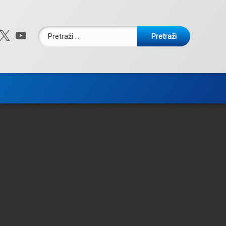
Pretraži:
ebook
nstagram
X.com
YouTube