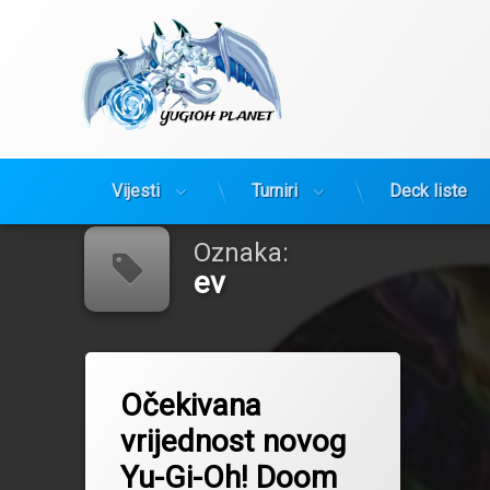
Yugioh Planet
Preskoči
Vijesti
Turniri
Deck liste
na
sadržaj
Oznaka:
ev
Tagged
2025
Očekivana
box
vrijednost novog
dood
Yu-Gi-Oh! Doom
doomofdimension