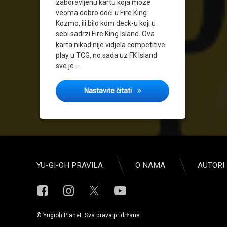
zaboravljenu kartu koja moze
veoma dobro doći u Fire King
Kozmo, ili bilo kom deck-u koji u
sebi sadrzi Fire King Island. Ova
karta nikad nije vidjela competitive
play u TCG, no sada uz FK Island
sve je …
Blast from the past 1#
Nastavite čitati
YU-GI-OH PRAVILA
O NAMA
AUTORI 
Facebook
Instagram
YouTube
X.com
© Yugioh Planet. Sva prava pridržana.