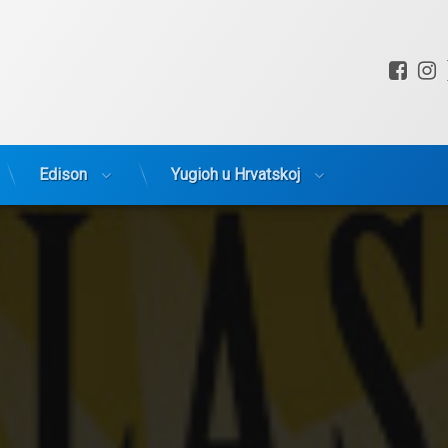
Fac
I
Edison
Yugioh u Hrvatskoj