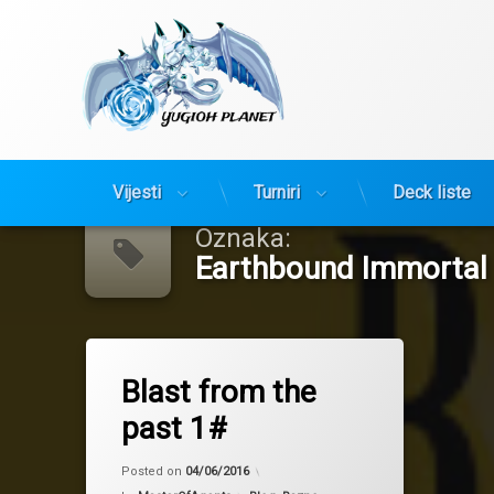
Yugioh Planet
Preskoči
Vijesti
Turniri
Deck liste
na
sadržaj
Oznaka:
Earthbound Immortal
Tagged
Earthbound Immortal
Blast from the
Fire King
past 1#
Updated on
04/06/2016
Posted on
04/06/2016