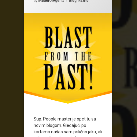
Kategorije:
by
MasterOfAgents
Blog
,
Razno
Sup. People master je opet tu sa
novim blogom. Gledajući po
kartama našao sam prilično jaku, ali