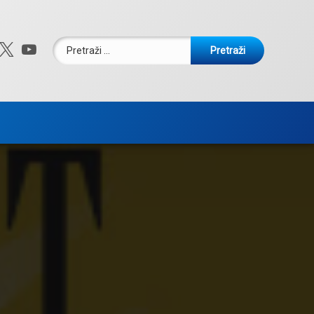
Pretraži:
ebook
nstagram
X.com
YouTube