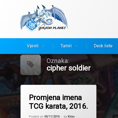
Yugioh Planet
Preskoči
Vijesti
Turniri
Deck liste
na
sadržaj
Oznaka:
cipher soldier
Tagged
black dragon's chick
Promjena imena
buhtla
TCG karata, 2016.
cipher soldier
frog the jam
Posted on
05/11/2016
by
Kiryu