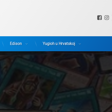
Fac
I
Edison
Yugioh u Hrvatskoj