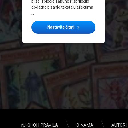
bi se izbjegle zabune ili spriječilo
dodatno pisanje teksta u efektima
…
Promjena imena TCG karata, 
Nastavite čitati
YU-GI-OH PRAVILA
O NAMA
AUTORI 