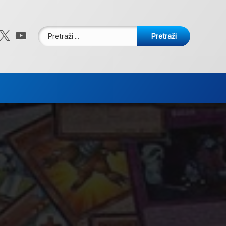
Pretraži:
ebook
nstagram
X.com
YouTube