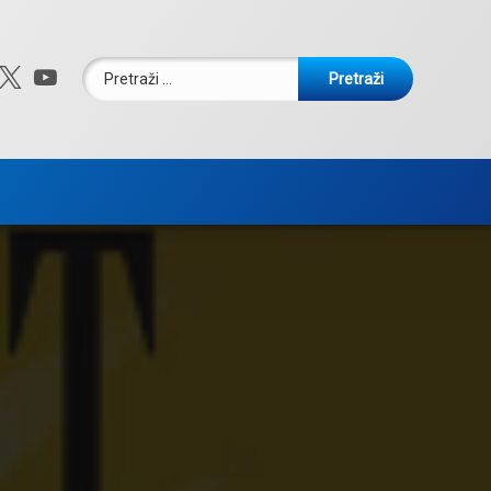
Pretraži:
ebook
nstagram
X.com
YouTube