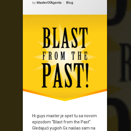
Kategorije:
by
MasterOfAgents
Blog
Hi guys master je opet tu sa novom
epizodom “Blast from the Past”.
Gledajući yugioh Gx naišao sam na