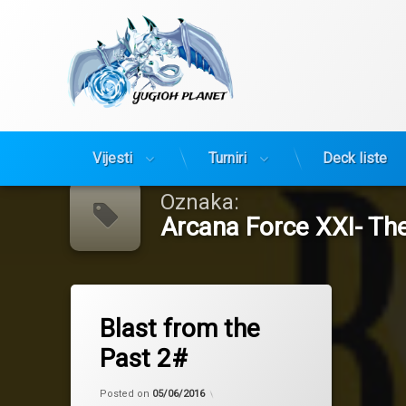
Yugioh Planet
Preskoči
Vijesti
Turniri
Deck liste
na
sadržaj
Oznaka:
Arcana Force XXI- Th
Tagged
Arcana Force XXI- The World
Blast from the
Monarchs
Past 2#
Posted on
05/06/2016