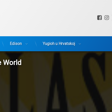
Fac
I
Edison
Yugioh u Hrvatskoj
e World