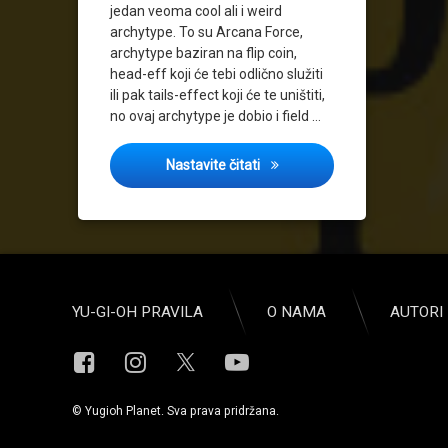
jedan veoma cool ali i weird
archytype. To su Arcana Force,
archytype baziran na flip coin,
head-eff koji će tebi odlično služiti
ili pak tails-effect koji će te uništiti,
no ovaj archytype je dobio i field …
Blast from the Past 2#
Nastavite čitati
YU-GI-OH PRAVILA
O NAMA
AUTORI 
Facebook
Instagram
YouTube
X.com
© Yugioh Planet. Sva prava pridržana.