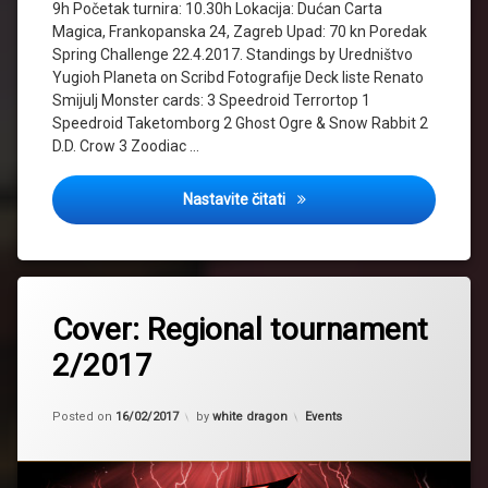
9h Početak turnira: 10.30h Lokacija: Dućan Carta
Magica, Frankopanska 24, Zagreb Upad: 70 kn Poredak
Spring Challenge 22.4.2017. Standings by Uredništvo
Yugioh Planeta on Scribd Fotografije Deck liste Renato
Smijulj Monster cards: 3 Speedroid Terrortop 1
Speedroid Taketomborg 2 Ghost Ogre & Snow Rabbit 2
D.D. Crow 3 Zoodiac …
Cover: Spring Challenge 201
Nastavite čitati
Tagged
2017
Cover: Regional tournament
cover
2/2017
event
Kategorije:
Posted on
16/02/2017
by
white dragon
Events