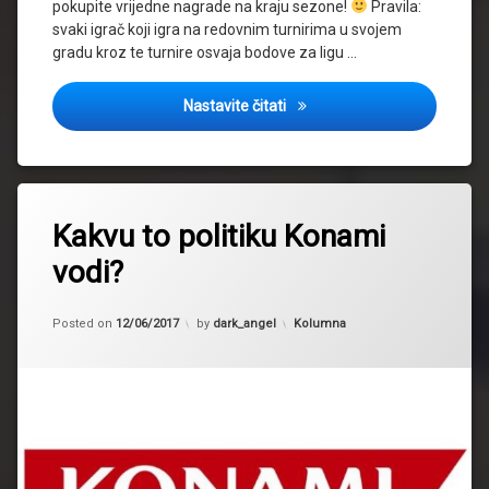
pokupite vrijedne nagrade na kraju sezone!
Pravila:
svaki igrač koji igra na redovnim turnirima u svojem
gradu kroz te turnire osvaja bodove za ligu …
Počinje Master liga vol.12
Nastavite čitati
Tagged
2017
Kakvu to politiku Konami
deck
vodi?
Yugioh
Kategorije:
Posted on
12/06/2017
by
dark_angel
Kolumna