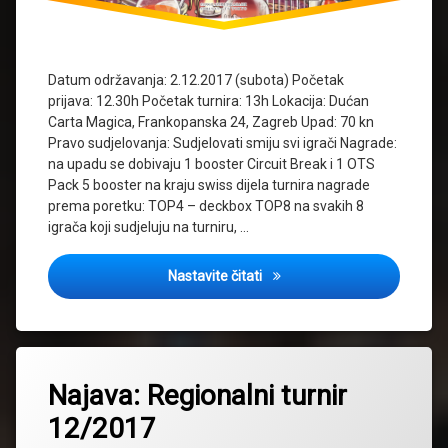
Datum održavanja: 2.12.2017 (subota) Početak
prijava: 12.30h Početak turnira: 13h Lokacija: Dućan
Carta Magica, Frankopanska 24, Zagreb Upad: 70 kn
Pravo sudjelovanja: Sudjelovati smiju svi igrači Nagrade:
na upadu se dobivaju 1 booster Circuit Break i 1 OTS
Pack 5 booster na kraju swiss dijela turnira nagrade
prema poretku: TOP4 – deckbox TOP8 na svakih 8
igrača koji sudjeluju na turniru, …
Cover: Regional tournament
Nastavite čitati
Tagged
2017
Najava: Regionalni turnir
najava
12/2017
regionalni