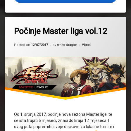
Tagged
2017
Počinje Master liga vol.12
master
liga
Kategorije:
Posted on
12/07/2017
by
white dragon
Vijesti
Od 1. srpnja 2017. počinje nova sezona Master lige, te
će ista trajati 6 mjeseci, znači do kraja 12. mjeseca. I
ovog puta pripremite svoje deckove za lokalne turnire i