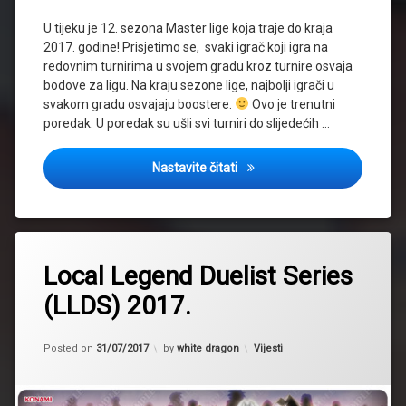
U tijeku je 12. sezona Master lige koja traje do kraja
2017. godine! Prisjetimo se, svaki igrač koji igra na
redovnim turnirima u svojem gradu kroz turnire osvaja
bodove za ligu. Na kraju sezone lige, najbolji igrači u
svakom gradu osvajaju boostere.
Ovo je trenutni
poredak: U poredak su ušli svi turniri do slijedećih …
Ažuriran poredak Master lige 
Nastavite čitati
Tagged
2017
Local Legend Duelist Series
llds
(LLDS) 2017.
Updated on
31/07/2017
Kategorije:
Posted on
31/07/2017
by
white dragon
Vijesti