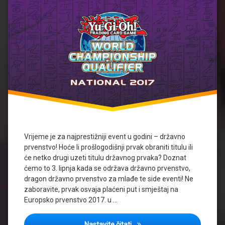
Vrijeme je za najprestižniji event u godini – državno
prvenstvo! Hoće li prošlogodišnji prvak obraniti titulu ili
će netko drugi uzeti titulu državnog prvaka? Doznat
ćemo to 3. lipnja kada se održava državno prvenstvo,
dragon državno prvenstvo za mlađe te side eventi! Ne
zaboravite, prvak osvaja plaćeni put i smještaj na
Europsko prvenstvo 2017. u …
Najava: Državno prvenstvo 2
Nastavite čitati