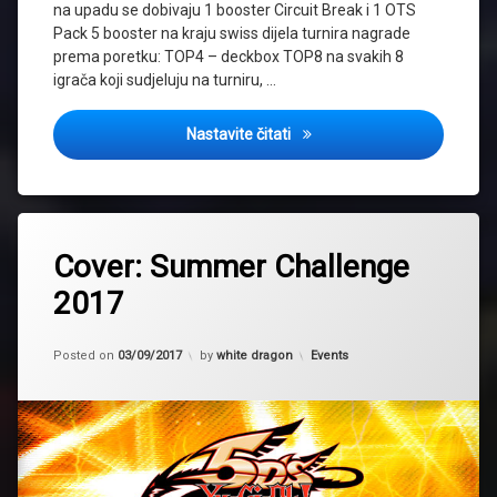
na upadu se dobivaju 1 booster Circuit Break i 1 OTS
Pack 5 booster na kraju swiss dijela turnira nagrade
prema poretku: TOP4 – deckbox TOP8 na svakih 8
igrača koji sudjeluju na turniru, …
Najava: Regionalni turnir 12/
Nastavite čitati
Tagged
2017
Cover: Summer Challenge
Summer
2017
Challenge
Updated on
18/09/2017
Kategorije:
Posted on
03/09/2017
by
white dragon
Events