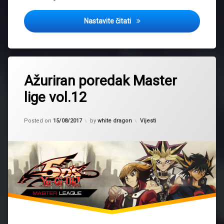
Najava: Summer Challenge 
Nastavite čitati
Tagged
2017
Ažuriran poredak Master
master
lige vol.12
liga
Updated on
15/08/2017
Kategorije:
Posted on
15/08/2017
by
white dragon
Vijesti