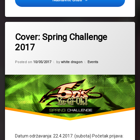
Tagged
2017
Cover: Spring Challenge
event
2017
spring
challenge
Kategorije:
Posted on
10/05/2017
by
white dragon
Events
Datum održavanja: 22.4.2017. (subota) Početak prijava: