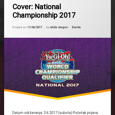
2017
Cover: National
državno
Championship 2017
National
championship
Updated on
11/06/2017
Kategorije:
Posted on
11/06/2017
by
white dragon
Events
Datum održavanja: 3.6.2017 (subota) Početak prijava: