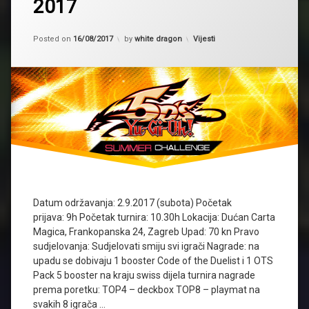
2017
Summer
Challenge
Updated on
15/08/2017
Kategorije:
Posted on
16/08/2017
by
white dragon
Vijesti
Datum održavanja: 2.9.2017 (subota) Početak
prijava: 9h Početak turnira: 10.30h Lokacija: Dućan Carta
Magica, Frankopanska 24, Zagreb Upad: 70 kn Pravo
sudjelovanja: Sudjelovati smiju svi igrači Nagrade: na
upadu se dobivaju 1 booster Code of the Duelist i 1 OTS
Pack 5 booster na kraju swiss dijela turnira nagrade
prema poretku: TOP4 – deckbox TOP8 – playmat na
svakih 8 igrača …