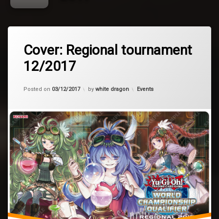
Tagged
2017
Cover: Regional tournament
Regional
12/2017
tournament
Updated on
28/12/2017
Kategorije:
Posted on
03/12/2017
by
white dragon
Events