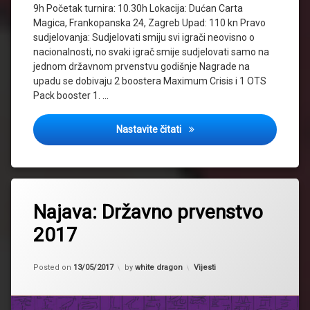
9h Početak turnira: 10.30h Lokacija: Dućan Carta
Magica, Frankopanska 24, Zagreb Upad: 110 kn Pravo
sudjelovanja: Sudjelovati smiju svi igrači neovisno o
nacionalnosti, no svaki igrač smije sudjelovati samo na
jednom državnom prvenstvu godišnje Nagrade na
upadu se dobivaju 2 boostera Maximum Crisis i 1 OTS
Pack booster 1. …
Cover: National Championshi
Nastavite čitati
Tagged
2017
Najava: Državno prvenstvo
državno
2017
National
championship
Updated on
13/05/2017
Kategorije:
Posted on
13/05/2017
by
white dragon
Vijesti
nationals