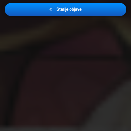
Navigacija
Starije objave
objava