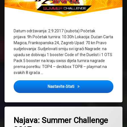
Datum održavanja: 2.9.2017 (subota) Početak
prijava: 9h Početak turnira: 10.30h Lokacija: Dućan Carta
Magica, Frankopanska 24, Zagreb Upad: 70 kn Pravo
sudjelovanja: Sudjelovati smiju svi igrači Nagrade: na
upadu se dobivaju 1 booster Code of the Duelist i 1 OTS
Pack 5 booster na kraju swiss dijela turnira nagrade
prema poretku: TOP4 – deckbox TOP8 – playmat na
svakih 8 igrača …
Cover: Summer Challenge 2
Nastavite čitati
Tagged
2017
Najava: Summer Challenge
najava