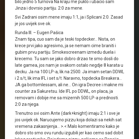
bilo jedno 5 turnova Na kraju me puklo i ubacio sam
Jinza i dovrsio partiju. 2:0 za mene.
Svi Zadrani osim mene imaju 1:1, ja i Splicani 2:0. Zasad
je jos uvijek sve ok.
Runda III. – Eugen Pašica
Znam tipa, cuo sam da je teski topdecker… Nista, on
krece prvi jako agresivno, ja se nemam cime braniti i
gubim prvu partiju. Smokescreenam izmedu duela i
krecemo. Tu sam se jako dobro drzao te smo dosli do
late gamea, jos nam je svakom ostalo negdje 8 karata u
decku. Ja na 100 LP-a, lik na 2500. Ja imam setan DDWL
i 2 s/t, lik ima IFL i set s/t. Naravno, topdecka Breakera…
JA ga bottomlessam, ali ne… On igra Decree i makne mi
counter za Sakuretsu. Ide IFL po DDWL, on placa, ja
removam i dobije me sa mizernih 500 LP-a prednosti.
2:0 za njega.
Trenutno svi osim Ante (dark+knight) imaju 2:1 i sve je
jos uvijek ok. Narucujemo pizzu koja dolazi sa nekih sat
vremena zakasnjenja… >.< Malo komentiramo kako je
dobro sto smo ovu rundu izgubili jer kao cemo sad dobit