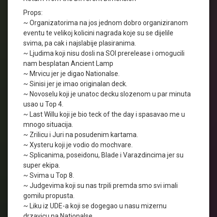
Props:
~ Organizatorima na jos jednom dobro organiziranom
eventu te velikoj kolicini nagrada koje su se dijelile
svima, pa cak i najslabije plasiranima.
~ Ljudima koji nisu dosli na SOI prerelease i omogucili
nam besplatan Ancient Lamp
~ Mrvicu jer je digao Nationalse.
~ Sinisi jer je imao originalan deck.
~ Novoselu koji je unatoc decku slozenom u par minuta
usao u Top 4.
~ Last Willu koji je bio teck of the day i spasavao me u
mnogo situacija.
~ Zrilicu i Juri na posudenim kartama.
~ Xysteru koji je vodio do mochvare.
~ Splicanima, poseidonu, Blade i Varazdincima jer su
super ekipa.
~ Svima u Top 8.
~ Judgevima koji su nas trpili premda smo svi imali
gomilu propusta.
~ Liku iz UDE-a koji se dogegao u nasu mizernu
drzavicu na Nationalse.