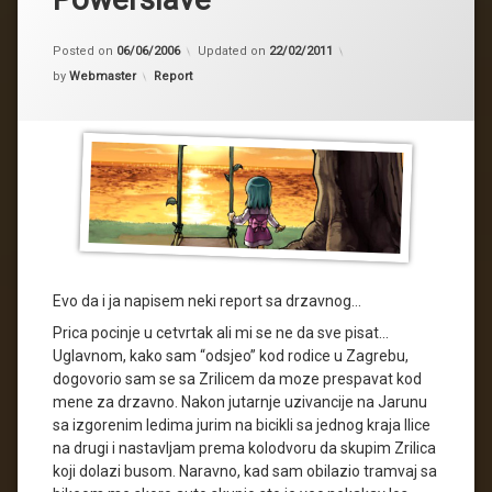
Posted on
06/06/2006
Updated on
22/02/2011
Kategorije:
by
Webmaster
Report
Evo da i ja napisem neki report sa drzavnog…
Prica pocinje u cetvrtak ali mi se ne da sve pisat…
Uglavnom, kako sam “odsjeo” kod rodice u Zagrebu,
dogovorio sam se sa Zrilicem da moze prespavat kod
mene za drzavno. Nakon jutarnje uzivancije na Jarunu
sa izgorenim ledima jurim na bicikli sa jednog kraja Ilice
na drugi i nastavljam prema kolodvoru da skupim Zrilica
koji dolazi busom. Naravno, kad sam obilazio tramvaj sa