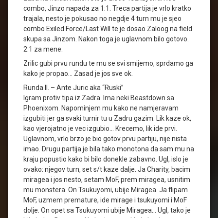
combo, Jinzo napada za 1:1. Treca partija je vrlo kratko
trajala, nesto je pokusao no negdje 4 turn mu je sjeo
combo Exiled Force/Last Will te je dosao Zaloog na field
skupa sa Jinzom. Nakon toga je uglavnom bilo gotovo.
2:1 za mene.
Zrilic gubi prvu rundu te mu se svi smijemo, sprdamo ga
kako je propao… Zasad je jos sve ok.
Runda II. – Ante Juric aka “Ruski”
Igram protiv tipa iz Zadra. Ima neki Beastdown sa
Phoenixom. Napominjem mu kako ne namjeravam
izgubiti jer ga svaki turnir tu u Zadru gazim. Lik kaze ok,
kao vjerojatno je vec izgubio… Krecemo, lik ide prvi.
Uglavnom, vrlo brzo je bio gotov prvu partiju, nije nista
imao. Drugu partija je bila tako monotona da sam mu na
kraju popustio kako bi bilo donekle zabavno. Ugl, islo je
ovako: njegov turn, set s/t kaze dalje. Ja Charity, bacim
miragea i jos nesto, setam MoF, prem miragea, usnitim
mu monstera. On Tsukuyomi, ubije Miragea. Ja flipam
MoF, uzmem premature, ide mirage i tsukuyomi i MoF
dolje. On opet sa Tsukuyomi ubije Miragea… Ugl, tako je