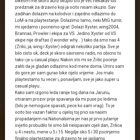
bikeom me skoro auto skupio sto je vec nekakav los
predznak za drzavno koji ja ocito nisam skuzio. Sav
zadihan dolazim na kolodvor i zajedno odlazimo do
LoM-a na playtestanje. Dolazimo tamo, neki MtG turnir,
mi sjedamo i pocnemo igrat. Dolazi Xyster, wing2004,
Brannas, Prowler i ekipa za VS. Jedino Xyster od VS
ekipe nije draftao (I wonder why… ) tako da smo nas 4
(Zrilic, ja, wing i Xyster) odigrali nekoliko partija. Sve je
bilo cisto ok, deck je skoro savrseno radio, no obicno to
tako i je u casual playu. Nakon sto mi se Zrilic pocinje
zaliti da je gladan odlazimo kod mene doma. Umro sam
do gore jer sam gurao bike cijelo vrijeme. Jos malo
playtestamo tu vecer i, ponavljam, sve je jako super u
casual playu…
Kako sam izgorio leda ranije tog dana na Jarunu,
otvaram prozor prije spavanja da mi puse po ledima
(bilo je nemoguce spavati, pece ko sam vrag). To je
ocito bio vazan faktor u cijeloj toj prici sa nasim
propadanjem na Nationalsima jer nas je prvo jutarnje
svjetlo probudilo te smo bili neispavani cijeli dan, Zrilica
u 4 i nesto, mene u 5 i 15. Negdje oko 5 i 30 pocinjemo
finalno playtestanje za drzavno te se javljamo