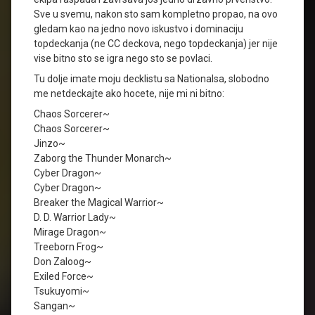
Sve u svemu, nakon sto sam kompletno propao, na ovo
gledam kao na jedno novo iskustvo i dominaciju
topdeckanja (ne CC deckova, nego topdeckanja) jer nije
vise bitno sto se igra nego sto se povlaci.
Tu dolje imate moju decklistu sa Nationalsa, slobodno
me netdeckajte ako hocete, nije mi ni bitno:
Chaos Sorcerer~
Chaos Sorcerer~
Jinzo~
Zaborg the Thunder Monarch~
Cyber Dragon~
Cyber Dragon~
Breaker the Magical Warrior~
D. D. Warrior Lady~
Mirage Dragon~
Treeborn Frog~
Don Zaloog~
Exiled Force~
Tsukuyomi~
Sangan~