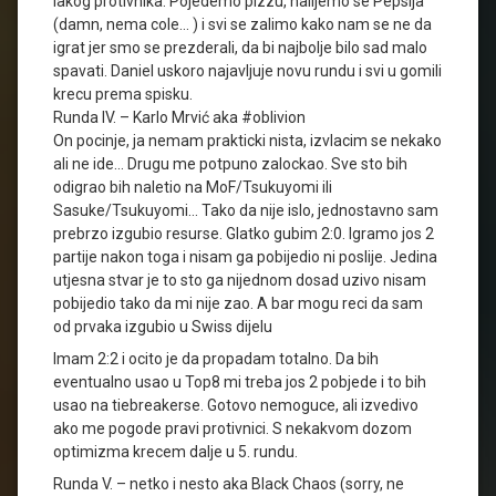
lakog protivnika. Pojedemo pizzu, nalijemo se Pepsija
(damn, nema cole... ) i svi se zalimo kako nam se ne da
igrat jer smo se prezderali, da bi najbolje bilo sad malo
spavati. Daniel uskoro najavljuje novu rundu i svi u gomili
krecu prema spisku.
Runda IV. – Karlo Mrvić aka #oblivion
On pocinje, ja nemam prakticki nista, izvlacim se nekako
ali ne ide… Drugu me potpuno zalockao. Sve sto bih
odigrao bih naletio na MoF/Tsukuyomi ili
Sasuke/Tsukuyomi… Tako da nije islo, jednostavno sam
prebrzo izgubio resurse. Glatko gubim 2:0. Igramo jos 2
partije nakon toga i nisam ga pobijedio ni poslije. Jedina
utjesna stvar je to sto ga nijednom dosad uzivo nisam
pobijedio tako da mi nije zao. A bar mogu reci da sam
od prvaka izgubio u Swiss dijelu
Imam 2:2 i ocito je da propadam totalno. Da bih
eventualno usao u Top8 mi treba jos 2 pobjede i to bih
usao na tiebreakerse. Gotovo nemoguce, ali izvedivo
ako me pogode pravi protivnici. S nekakvom dozom
optimizma krecem dalje u 5. rundu.
Runda V. – netko i nesto aka Black Chaos (sorry, ne