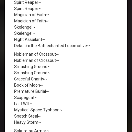
Spirit Reaper~
Spirit Reaper~
Magician of Faith~
Magician of Faith~
Skelengel~
Skelengel~
Night Assailant~
Dekoichi the Battlechanted Locomotive~
Nobleman of Crossout~
Nobleman of Crossout~
Smashing Ground~
Smashing Ground~
Graceful Charity~
Book of Moon~
Premature Burial~
Scapegoat~
Last Will~
Mystical Space Typhoon~
Snatch Steal~
Heavy Storm~
Sakuretsu Armor~