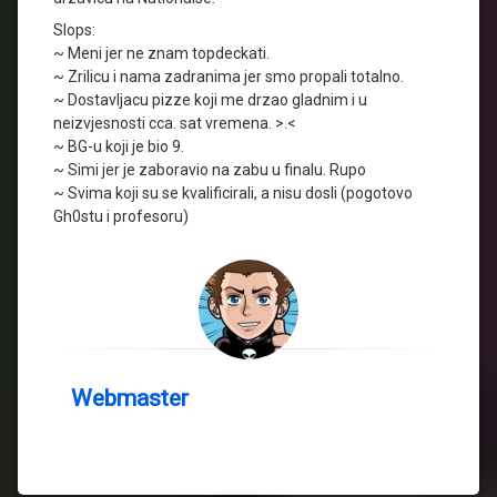
Slops:
~ Meni jer ne znam topdeckati.
~ Zrilicu i nama zadranima jer smo propali totalno.
~ Dostavljacu pizze koji me drzao gladnim i u
neizvjesnosti cca. sat vremena. >.<
~ BG-u koji je bio 9.
~ Simi jer je zaboravio na zabu u finalu. Rupo
~ Svima koji su se kvalificirali, a nisu dosli (pogotovo
Gh0stu i profesoru)
Webmaster