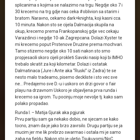
splicanima s kojima se nalazimo na trgu. Negdje oko 7 i
30 krecemo na trg gdje nas ceka #oblivion sa starim i
bratom. Naravno, cekamo dark+knighta, koji kasni cca.
10 minuta. Nakon sto se cijela Dalmacija skupila na
okup, krecemo prema Frankopanskoj gdje vec cekaju
Varazdinci i negdje 10-ak Zagrepcana. Dolazi Xyster te
mi krecemo poput Prstenove Druzine prema mochvari.
Tamo stizemo negdje oko 10 sati nakon sto smo
propjesacili skoro cijeli prokleti Savski nasip koji bi IMHO
trebalo skratit za koji kilometar. Dolazi i ostatak
Dalmatinaca (Jure i Ante aka “Ruski” iz Zadra) te se
nesto malo tradeamo, pisemo deckliste i sto vec sve
ne… Predajemo sve D.-u i uskoro on drzi govor o fair
playu na drzavnom Uskoro je objavljena prva runda i
krecemo sa igrom. Tu pocinju moje nevolje tj. kako sam
polako propadao.
Runda I. – Matija Gjurak aka pgjurak
Prvu partiju sam ga nekako dobio, ne sjecam se kako
tocno, znam da je jako brzo zavrsilo. Drugu partiju se ja
mucim jer me lik prebrzo swarmao i ostala mi je samo
zaba na fieldu. Nakon sto je uletio Tsukuyomi/NoC