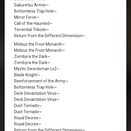
Sakuretsu Armor~
Bottomless Trap Hole~
Mirror Force~
Call of the Haunted~
Torrential Tribute~
Return from the Different Dimension~
Mobius the Frost Monarch~
Mobius the Frost Monarch~
Zombyra the Dark~
Zombyra the Dark~
Mystic Swordsman Lv2~
Blade Knight~
Reinforcement of the Army~
Bottomless Trap Hole~
Deck Devastation Virus~
Deck Devastation Virus~
Dust Tornado~
Dust Tornado~
Royal Decree~
Royal Decree~
Return from the Different Dimension~