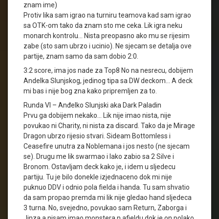
znam ime)
Protiv lika sam igrao na turniru teamova kad sam igrao
sa OTK-om tako da znam sto me ceka. Lik igra neku
monarch kontrolu… Nista preopasno ako mu se rijesim
zabe (sto sam ubrzo i ucinio). Ne sjecam se detalja ove
partije, znam samo da sam dobio 2:0.
3:2 score, ima jos nade za Top8 No na nesrecu, dobijem
Andelka Slunjskog, jedinog tipa sa DW deckom… A deck
mi bas i nije bog zna kako pripremljen za to.
Runda VI – Anđelko Slunjski aka Dark Paladin
Prvu ga dobijem nekako… Lik nije imao nista, nije
povukao ni Charity, ni nista za discard. Tako da je Mirage
Dragon ubrzo rijesio stvari. Sideam Bottomless i
Ceasefire unutra za Noblemana i jos nesto (ne sjecam
se). Drugu me lik swarmao i lako zabio sa 2 Silve i
Bronom. Ostavljam deck kako je, i idem u sljedecu
partiju. Tu je bilo donekle izjednaceno dok mi nije
puknuo DDV i odnio pola fielda i handa. Tu sam shvatio
da sam propao premda mi lik nije gledao hand sljedeca
3 turna. No, svejedno, povukao sam Return, Zaborga i
Jinza a nisam imao monstera n afieldu dok je on polako