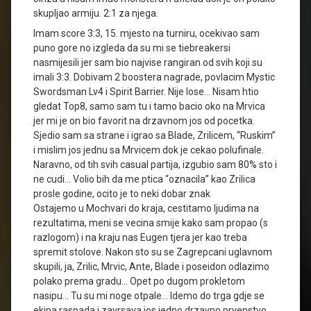
skupljao armiju. 2:1 za njega.
Imam score 3:3, 15. mjesto na turniru, ocekivao sam
puno gore no izgleda da su mi se tiebreakersi
nasmijesili jer sam bio najvise rangiran od svih koji su
imali 3:3. Dobivam 2 boostera nagrade, povlacim Mystic
Swordsman Lv4 i Spirit Barrier. Nije lose… Nisam htio
gledat Top8, samo sam tu i tamo bacio oko na Mrvica
jer mi je on bio favorit na drzavnom jos od pocetka.
Sjedio sam sa strane i igrao sa Blade, Zrilicem, “Ruskim”
i mislim jos jednu sa Mrvicem dok je cekao polufinale.
Naravno, od tih svih casual partija, izgubio sam 80% sto i
ne cudi… Volio bih da me ptica “oznacila” kao Zrilica
prosle godine, ocito je to neki dobar znak
Ostajemo u Mochvari do kraja, cestitamo ljudima na
rezultatima, meni se vecina smije kako sam propao (s
razlogom) i na kraju nas Eugen tjera jer kao treba
spremit stolove. Nakon sto su se Zagrepcani uglavnom
skupili, ja, Zrilic, Mrvic, Ante, Blade i poseidon odlazimo
polako prema gradu… Opet po dugom prokletom
nasipu… Tu su mi noge otpale… Idemo do trga gdje se
ekipa raspada i zavrsava jos jedno drzavno prvenstvo.