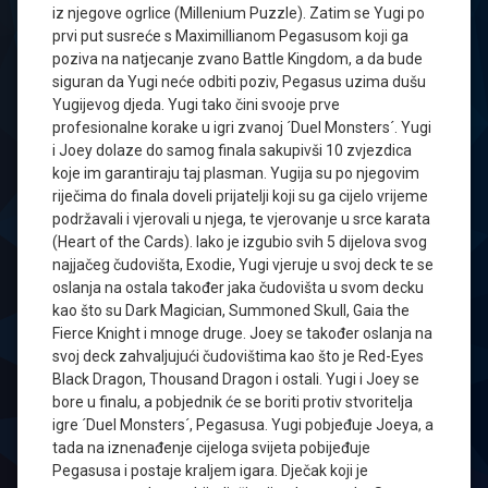
iz njegove ogrlice (Millenium Puzzle). Zatim se Yugi po
prvi put susreće s Maximillianom Pegasusom koji ga
poziva na natjecanje zvano Battle Kingdom, a da bude
siguran da Yugi neće odbiti poziv, Pegasus uzima dušu
Yugijevog djeda. Yugi tako čini svooje prve
profesionalne korake u igri zvanoj ´Duel Monsters´. Yugi
i Joey dolaze do samog finala sakupivši 10 zvjezdica
koje im garantiraju taj plasman. Yugija su po njegovim
riječima do finala doveli prijatelji koji su ga cijelo vrijeme
podržavali i vjerovali u njega, te vjerovanje u srce karata
(Heart of the Cards). Iako je izgubio svih 5 dijelova svog
najjačeg čudovišta, Exodie, Yugi vjeruje u svoj deck te se
oslanja na ostala također jaka čudovišta u svom decku
kao što su Dark Magician, Summoned Skull, Gaia the
Fierce Knight i mnoge druge. Joey se također oslanja na
svoj deck zahvaljujući čudovištima kao što je Red-Eyes
Black Dragon, Thousand Dragon i ostali. Yugi i Joey se
bore u finalu, a pobjednik će se boriti protiv stvoritelja
igre ´Duel Monsters´, Pegasusa. Yugi pobjeđuje Joeya, a
tada na iznenađenje cijeloga svijeta pobijeđuje
Pegasusa i postaje kraljem igara. Dječak koji je