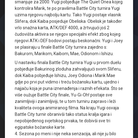
smanjuje za 2000. Yugi pobjeđuje The Quiet Onea kojeg
kontrolira Marik, te po pravilima Battle City turnira Yugi
uzima njegovu najbolju kartu. Tako Yugi postaje vlasnik
Slifera, dok Kaiba posjeduje Obeliska. Obelisk je također
vrlo snažna karta, ATK/DEF 4000, a žrtvujući još 2
čudovišta aktivira se njegov specijalni efekt zbog kojeg
njegovi ATK i DEF bodovi postaju beskonačni. Yugi i Joey
se plasiraju u finale Battle City turnira zajedno s:
Bakurom, Marikom, Kaibom, Mae, Odionom i Ishizu.
U nastavku finala Battle City turnira Yugi u prvom duelu
pobjeđuje Bakurinog zloduha zahvaljujući svom Sliferu,
dok Kaiba pobjeđuje Ishizu, Joey Odiona i Marik Mae
gdje po prvi put vidimo i treću božansku kartu, ujedno i
najjaču koja je puna iznenađenja i raznih efekata. Što se
više oužuje Battle City finale, Yu-Gi-Oh! postaje sve
zanimljiviji i zanimljiviji, te u tom turniru zapravo i leži
kvaliteta ovoga animiranog filma. Na kraju Yugi osvaja
Battle City turnir obranivši tako status kralja igara i
nepobijeđenog svjetskog prvaka, te dobivši sve tri
egipatske božanske karte.
4. Sezona po meni i nije neka senzacija, ali nije ju bilo