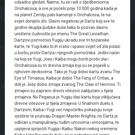
odsadno gledati. Naime, tu se radi o sljedbenicima
Orichalcosa, a sve je počelo prije 10 000 godina kada je
na planet Zemlju palo kamenje s Orichalcosa, te na
svijet donijelo zlo. Glavni negativac je Dartz koji sve te
godine skuplja ljudske duše kako bi pozvao davno
uništeno čudovište po imenu The Great Leviathan.
Dartzovi pomoćnici Yugiju ukradu sve tri božanske
karte, te Yugi kako bi ih vratio i spasio svijet od zla polazi
u borbu protiv Dartza i njegovih pomoćnika. Jedini način
na koji se Yugi, Joey i Kaiba mogu boriti protiv zla i
Orichalcosa su tri drevna zmaja koji su se pojavili u
njihovim deckovima. Tako je Yugi dobio kartu zvanu The
Eye of Timaeus, Kaiba je dobio The Fang of Critias, a
dok je Joey dobio zmaja zvanog The Claw of Hermos. Ti
zmajevi su zapravo drevni vitezovi zaključani u tijela
zmajeva. No Pegasus je Yugiju dao kartu koja otključava
drevne vitezove iz tijela zmajeva. U finalnom duelu s
Dartzom, Kaiba i Yugi već napočetku pokazuju svoje
vještine te pozivaju Dragon Master Knighta, no Dartz je
odličan u manipuliranju tuđim umovima i emocijama, te
uspijeva spriječiti Yugija i Kaibu. Nakon nekog vremena