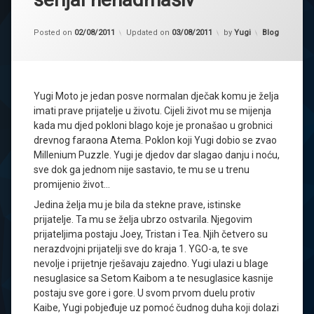
Kategorije:
Posted on
02/08/2011
Updated on
03/08/2011
by
Yugi
Blog
Yugi Moto je jedan posve normalan dječak komu je želja
imati prave prijatelje u životu. Cijeli život mu se mijenja
kada mu djed pokloni blago koje je pronašao u grobnici
drevnog faraona Atema. Poklon koji Yugi dobio se zvao
Millenium Puzzle. Yugi je djedov dar slagao danju i noću,
sve dok ga jednom nije sastavio, te mu se u trenu
promijenio život…
Jedina želja mu je bila da stekne prave, istinske
prijatelje. Ta mu se želja ubrzo ostvarila. Njegovim
prijateljima postaju Joey, Tristan i Tea. Njih četvero su
nerazdvojni prijatelji sve do kraja 1. YGO-a, te sve
nevolje i prijetnje rješavaju zajedno. Yugi ulazi u blage
nesuglasice sa Setom Kaibom a te nesuglasice kasnije
postaju sve gore i gore. U svom prvom duelu protiv
Kaibe, Yugi pobjeđuje uz pomoć čudnog duha koji dolazi