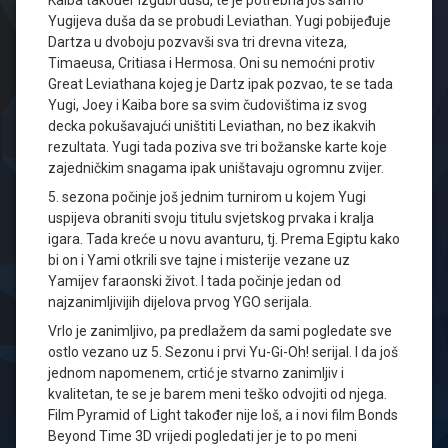
Kaiba također izgubi dušu, te je potrebna još samo
Yugijeva duša da se probudi Leviathan. Yugi pobijeđuje
Dartza u dvoboju pozvavši sva tri drevna viteza,
Timaeusa, Critiasa i Hermosa. Oni su nemoćni protiv
Great Leviathana kojeg je Dartz ipak pozvao, te se tada
Yugi, Joey i Kaiba bore sa svim čudovištima iz svog
decka pokušavajući uništiti Leviathan, no bez ikakvih
rezultata. Yugi tada poziva sve tri božanske karte koje
zajedničkim snagama ipak uništavaju ogromnu zvijer.
5. sezona počinje još jednim turnirom u kojem Yugi
uspijeva obraniti svoju titulu svjetskog prvaka i kralja
igara. Tada kreće u novu avanturu, tj. Prema Egiptu kako
bi on i Yami otkrili sve tajne i misterije vezane uz
Yamijev faraonski život. I tada počinje jedan od
najzanimljivijih dijelova prvog YGO serijala.
Vrlo je zanimljivo, pa predlažem da sami pogledate sve
ostlo vezano uz 5. Sezonu i prvi Yu-Gi-Oh! serijal. I da još
jednom napomenem, crtić je stvarno zanimljiv i
kvalitetan, te se je barem meni teško odvojiti od njega.
Film Pyramid of Light također nije loš, a i novi film Bonds
Beyond Time 3D vrijedi pogledati jer je to po meni