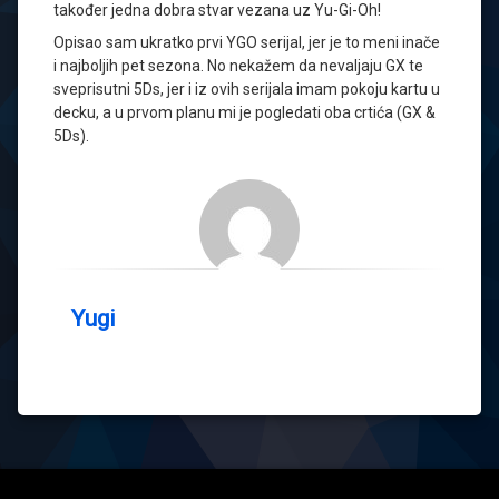
također jedna dobra stvar vezana uz Yu-Gi-Oh!
Opisao sam ukratko prvi YGO serijal, jer je to meni inače
i najboljih pet sezona. No nekažem da nevaljaju GX te
sveprisutni 5Ds, jer i iz ovih serijala imam pokoju kartu u
decku, a u prvom planu mi je pogledati oba crtića (GX &
5Ds).
Yugi