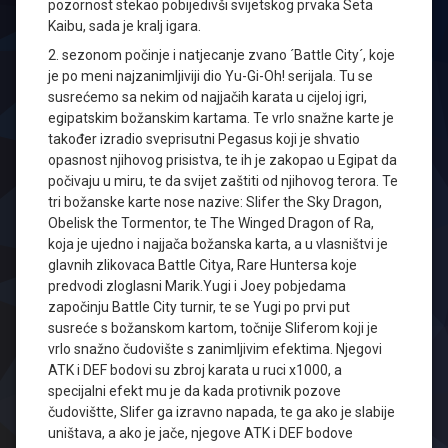
pozornost stekao pobijedivši svijetskog prvaka Seta
Kaibu, sada je kralj igara.
2. sezonom počinje i natjecanje zvano ´Battle City´, koje
je po meni najzanimljiviji dio Yu-Gi-Oh! serijala. Tu se
susrećemo sa nekim od najjačih karata u cijeloj igri,
egipatskim božanskim kartama. Te vrlo snažne karte je
također izradio sveprisutni Pegasus koji je shvatio
opasnost njihovog prisistva, te ih je zakopao u Egipat da
počivaju u miru, te da svijet zaštiti od njihovog terora. Te
tri božanske karte nose nazive: Slifer the Sky Dragon,
Obelisk the Tormentor, te The Winged Dragon of Ra,
koja je ujedno i najjača božanska karta, a u vlasništvi je
glavnih zlikovaca Battle Citya, Rare Huntersa koje
predvodi zloglasni Marik.Yugi i Joey pobjedama
započinju Battle City turnir, te se Yugi po prvi put
susreće s božanskom kartom, točnije Sliferom koji je
vrlo snažno čudovište s zanimljivim efektima. Njegovi
ATK i DEF bodovi su zbroj karata u ruci x1000, a
specijalni efekt mu je da kada protivnik pozove
čudovištte, Slifer ga izravno napada, te ga ako je slabije
uništava, a ako je jače, njegove ATK i DEF bodove