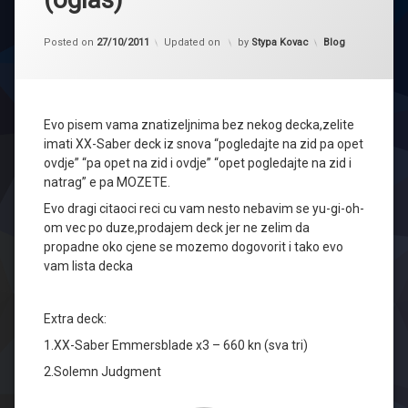
Kategorije:
Posted on
27/10/2011
Updated on
by
Stypa Kovac
Blog
Evo pisem vama znatizeljnima bez nekog decka,zelite
imati XX-Saber deck iz snova “pogledajte na zid pa opet
ovdje” “pa opet na zid i ovdje” “opet pogledajte na zid i
natrag” e pa MOZETE.
Evo dragi citaoci reci cu vam nesto nebavim se yu-gi-oh-
om vec po duze,prodajem deck jer ne zelim da
propadne oko cjene se mozemo dogovorit i tako evo
vam lista decka
Extra deck:
1.XX-Saber Emmersblade x3 – 660 kn (sva tri)
2.Solemn Judgment