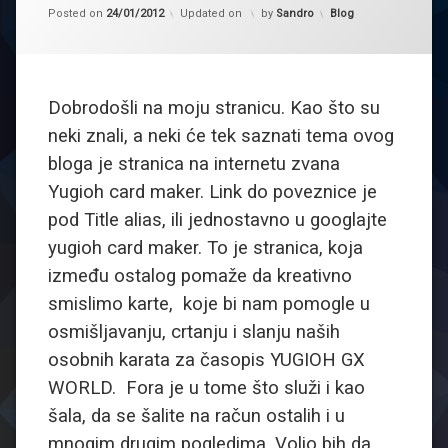
Kategorije:
Posted on
24/01/2012
Updated on
by
Sandro
Blog
Dobrodošli na moju stranicu. Kao što su
neki znali, a neki će tek saznati tema ovog
bloga je stranica na internetu zvana
Yugioh card maker. Link do poveznice je
pod Title alias, ili jednostavno u googlajte
yugioh card maker. To je stranica, koja
između ostalog pomaže da kreativno
smislimo karte, koje bi nam pomogle u
osmišljavanju, crtanju i slanju naših
osobnih karata za časopis YUGIOH GX
WORLD.
Fora je u tome što služi i kao
šala, da se šalite na račun ostalih i u
mnogim drugim pogledima. Volio bih da